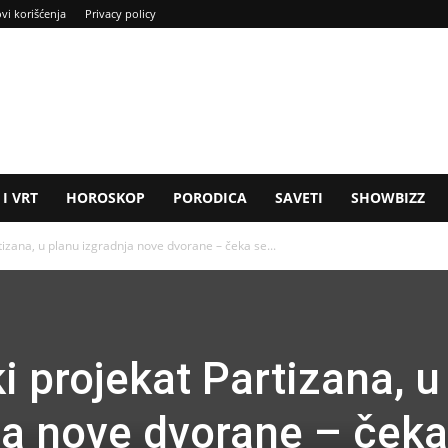
ovi korišćenja
Privacy policy
I VRT
HOROSKOP
PORODICA
SAVETI
SHOWBIZZ
rtizana, u planu izgradnja nove dvorane – čeka se...
ki projekat Partizana, u
ja nove dvorane – čeka