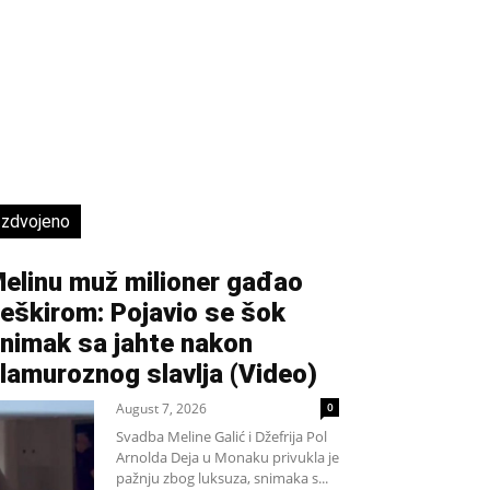
Izdvojeno
elinu muž milioner gađao
eškirom: Pojavio se šok
nimak sa jahte nakon
lamuroznog slavlja (Video)
August 7, 2026
0
Svadba Meline Galić i Džefrija Pol
Arnolda Deja u Monaku privukla je
pažnju zbog luksuza, snimaka s...