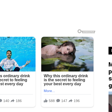
M
p
s
g