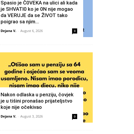
Spasio je Č0VEKA na ulici ali kada
je SHVATI0 ko je 0N nije mogao
da VERUJE da se ŽIVOT tako
poigrao sa njim…
Dejana V.
-
August 6, 2026
0
Nakon odlaska u penziju, čovjek
je u tišini pronašao prijateljstvo
koje nije očekivao
Dejana V.
-
August 3, 2026
0