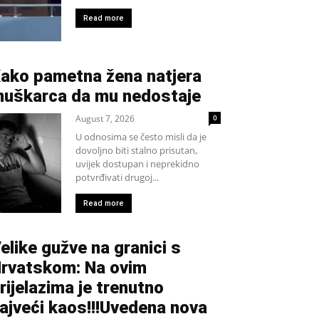
Read more
ako pametna žena natjera
uškarca da mu nedostaje
August 7, 2026
0
U odnosima se često misli da je
dovoljno biti stalno prisutan,
uvijek dostupan i neprekidno
potvrđivati drugoj...
Read more
elike gužve na granici s
rvatskom: Na ovim
rijelazima je trenutno
ajveći kaos!!!Uvedena nova