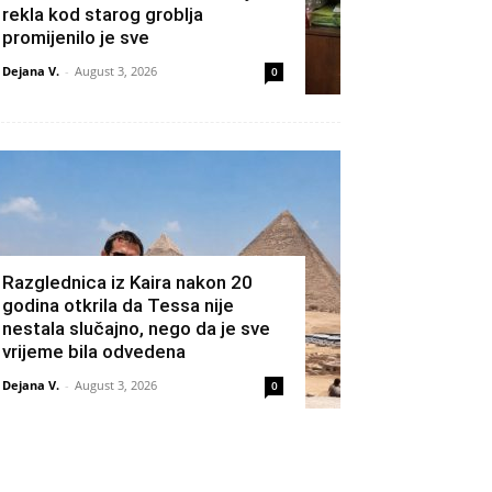
rekla kod starog groblja
promijenilo je sve
Dejana V.
-
August 3, 2026
0
Razglednica iz Kaira nakon 20
godina otkrila da Tessa nije
nestala slučajno, nego da je sve
vrijeme bila odvedena
Dejana V.
-
August 3, 2026
0