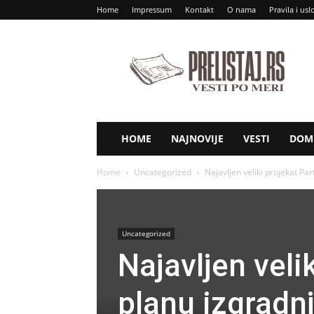
Home
Impressum
Kontakt
O nama
Pravila i usl
Prelistaj
RS
HOME
NAJNOVIJE
VESTI
DOM 
Home
Uncategorized
Najavljen veliki projekat Pa
Uncategorized
Najavljen veli
planu izgradn