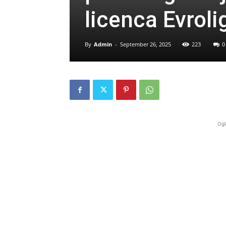
licenca Evrol
By
Admin
-
September 26, 2025
223
0
Ogl