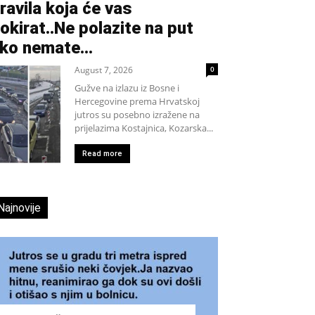
ravila koja će vas
okirat..Ne polazite na put
ko nemate...
August 7, 2026
0
Gužve na izlazu iz Bosne i
Hercegovine prema Hrvatskoj
jutros su posebno izražene na
prijelazima Kostajnica, Kozarska...
Read more
Najnovije