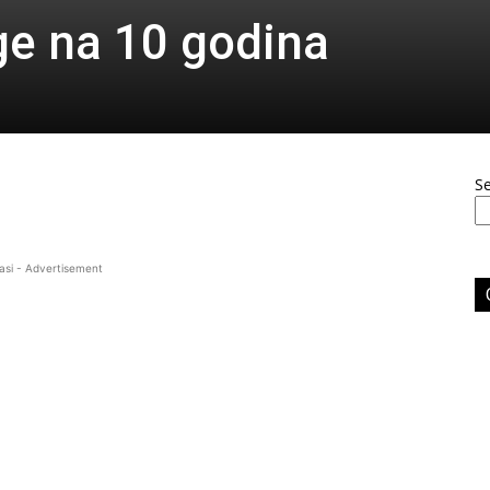
ige na 10 godina
S
asi - Advertisement