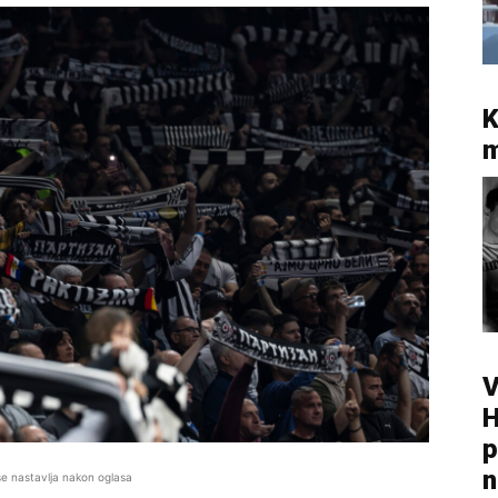
K
m
V
H
p
n
se nastavlja nakon oglasa