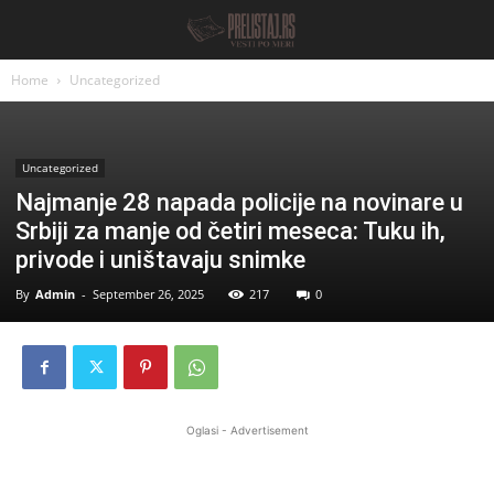
Home
Uncategorized
Uncategorized
Najmanje 28 napada policije na novinare u
Srbiji za manje od četiri meseca: Tuku ih,
privode i uništavaju snimke
By
Admin
-
September 26, 2025
217
0
Oglasi - Advertisement