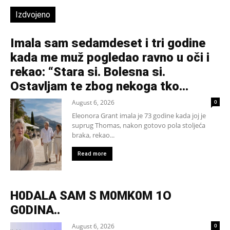
Izdvojeno
Imala sam sedamdeset i tri godine
kada me muž pogledao ravno u oči i
rekao: “Stara si. Bolesna si.
Ostavljam te zbog nekoga tko...
August 6, 2026
0
Eleonora Grant imala je 73 godine kada joj je
suprug Thomas, nakon gotovo pola stoljeća
braka, rekao...
Read more
H0DALA SAM S M0MK0M 1O
G0DINA..
August 6, 2026
0