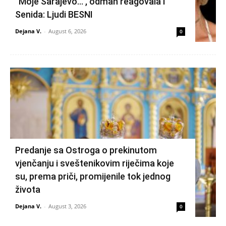
“Moje Sarajevo…”, odmah reagovala i
Senida: Ljudi BESNI
Dejana V.
-
August 6, 2026
0
Predanje sa Ostroga o prekinutom
vjenčanju i sveštenikovim riječima koje
su, prema priči, promijenile tok jednog
života
Dejana V.
-
August 3, 2026
0