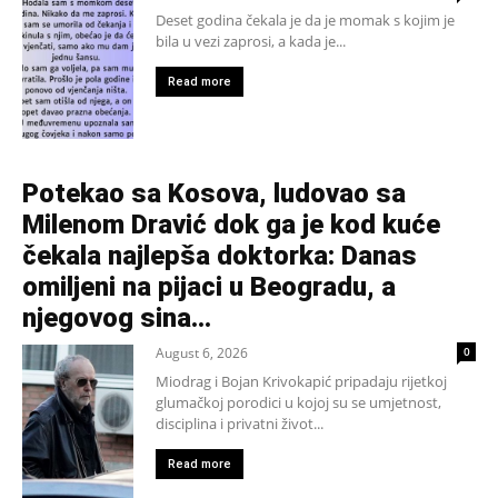
Deset godina čekala je da je momak s kojim je
bila u vezi zaprosi, a kada je...
Read more
Potekao sa Kosova, ludovao sa
Milenom Dravić dok ga je kod kuće
čekala najlepša doktorka: Danas
omiljeni na pijaci u Beogradu, a
njegovog sina...
August 6, 2026
0
Miodrag i Bojan Krivokapić pripadaju rijetkoj
glumačkoj porodici u kojoj su se umjetnost,
disciplina i privatni život...
Read more