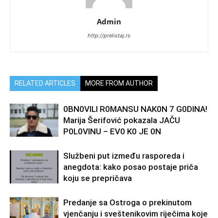
Admin
http://prelistaj.rs
RELATED ARTICLES
MORE FROM AUTHOR
0BN0VlLl R0MANSU NAK0N 7 G0DlNA!
Marija Šerifović pokazala JAČU
P0L0VINU – EV0 K0 JE 0N
Službeni put između rasporeda i
anegdota: kako posao postaje priča
koju se prepričava
Predanje sa Ostroga o prekinutom
vjenčanju i sveštenikovim riječima koje