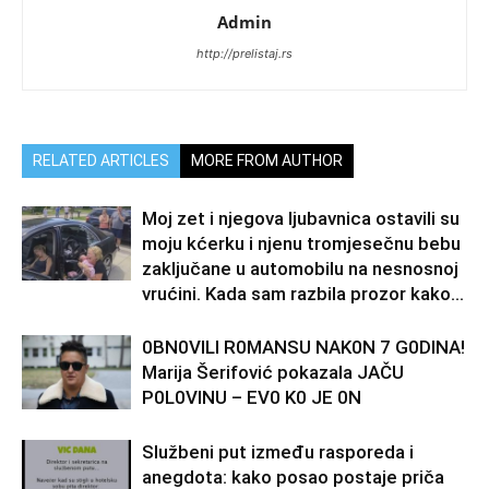
Admin
http://prelistaj.rs
RELATED ARTICLES
MORE FROM AUTHOR
Moj zet i njegova ljubavnica ostavili su
moju kćerku i njenu tromjesečnu bebu
zaključane u automobilu na nesnosnoj
vrućini. Kada sam razbila prozor kako...
0BN0VlLl R0MANSU NAK0N 7 G0DlNA!
Marija Šerifović pokazala JAČU
P0L0VINU – EV0 K0 JE 0N
Službeni put između rasporeda i
anegdota: kako posao postaje priča