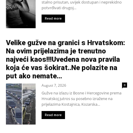
stalno prisutan, uvijek dostupan i neprekidno
potvrđivati drugoj...
Read more
Velike gužve na granici s Hrvatskom:
Na ovim prijelazima je trenutno
najveći kaos!!!Uvedena nova pravila
koja će vas šokirat..Ne polazite na
put ako nemate...
August 7, 2026
0
Gužve na izlazu iz Bosne i Hercegovine prema
Hrvatskoj jutros su posebno izražene na
prijelazima Kostajnica, Kozarska...
Read more