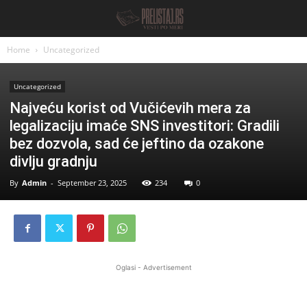
Home
Uncategorized
Uncategorized
Najveću korist od Vučićevih mera za
legalizaciju imaće SNS investitori: Gradili
bez dozvola, sad će jeftino da ozakone
divlju gradnju
By
Admin
-
September 23, 2025
234
0
Oglasi - Advertisement