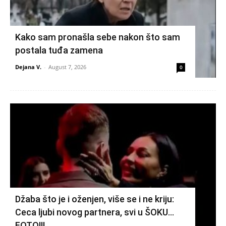
Kako sam pronašla sebe nakon što sam
postala tuđa zamena
Dejana V.
-
August 7, 2026
0
Džaba što je i oženjen, više se i ne kriju:
Ceca ljubi novog partnera, svi u ŠOKU…
FOTO!!!