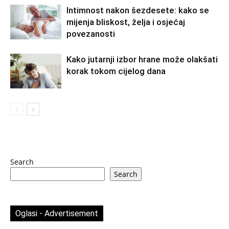
Intimnost nakon šezdesete: kako se
mijenja bliskost, želja i osjećaj
povezanosti
Kako jutarnji izbor hrane može olakšati
korak tokom cijelog dana
Search
Search
Oglasi - Advertisement