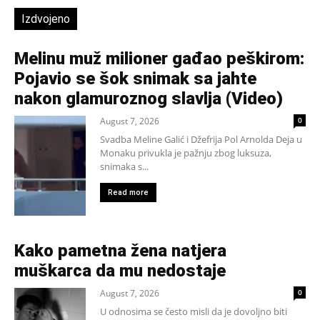
Izdvojeno
Melinu muž milioner gađao peškirom:
Pojavio se šok snimak sa jahte
nakon glamuroznog slavlja (Video)
August 7, 2026
0
Svadba Meline Galić i Džefrija Pol Arnolda Deja u
Monaku privukla je pažnju zbog luksuza,
snimaka s...
Read more
Kako pametna žena natjera
muškarca da mu nedostaje
August 7, 2026
0
U odnosima se često misli da je dovoljno biti