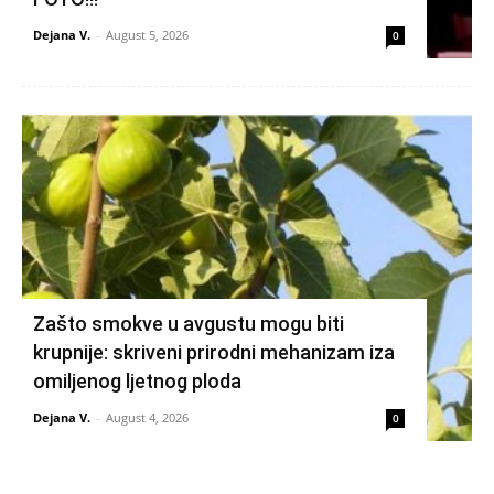
Dejana V.
-
August 5, 2026
0
Zašto smokve u avgustu mogu biti
krupnije: skriveni prirodni mehanizam iza
omiljenog ljetnog ploda
Dejana V.
-
August 4, 2026
0