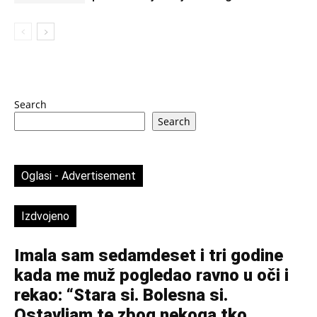
Search
Search
Oglasi - Advertisement
Izdvojeno
Imala sam sedamdeset i tri godine
kada me muž pogledao ravno u oči i
rekao: “Stara si. Bolesna si.
Ostavljam te zbog nekoga tko...