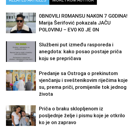
RELATED ARTICLES
MORE FROM AUTHOR
0BN0VlLl R0MANSU NAK0N 7 G0DlNA!
Marija Šerifović pokazala JAČU
P0L0VINU – EV0 K0 JE 0N
Službeni put između rasporeda i
anegdota: kako posao postaje priča
koju se prepričava
Predanje sa Ostroga o prekinutom
vjenčanju i sveštenikovim riječima koje
su, prema priči, promijenile tok jednog
života
Priča o braku sklopljenom iz
posljednje želje i pismu koje je otkrilo
ko je on zapravo