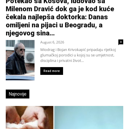
Potekao sa Kosova, ludovao sa
Milenom Dravić dok ga je kod kuće
čekala najlepša doktorka: Danas
omiljeni na pijaci u Beogradu, a
njegovog sina...
August 6, 2026
0
Miodrag i Bojan Krivokapić pripadaju rijetkoj
glumačkoj porodici u kojoj su se umjetnost,
disciplina i privatni život...
Read more
Najnovije