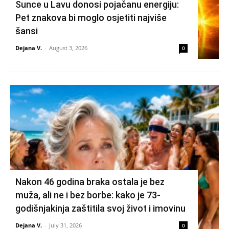
Sunce u Lavu donosi pojačanu energiju:
Pet znakova bi moglo osjetiti najviše
šansi
Dejana V.
-
August 3, 2026
0
Nakon 46 godina braka ostala je bez
muža, ali ne i bez borbe: kako je 73-
godišnjakinja zaštitila svoj život i imovinu
Dejana V.
-
July 31, 2026
0