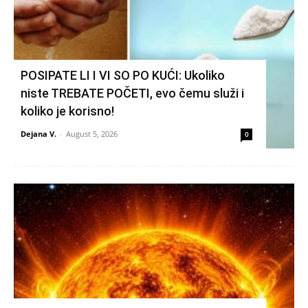
POSIPATE LI I VI SO PO KUĆI: Ukoliko
niste TREBATE POČETI, evo čemu služi i
koliko je korisno!
Dejana V.
-
August 5, 2026
0