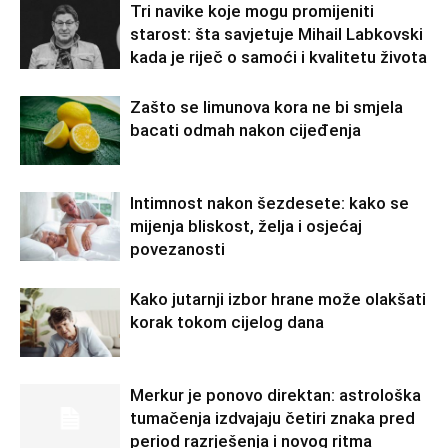
Tri navike koje mogu promijeniti
starost: šta savjetuje Mihail Labkovski
kada je riječ o samoći i kvalitetu života
Zašto se limunova kora ne bi smjela
bacati odmah nakon cijeđenja
Intimnost nakon šezdesete: kako se
mijenja bliskost, želja i osjećaj
povezanosti
Kako jutarnji izbor hrane može olakšati
korak tokom cijelog dana
Merkur je ponovo direktan: astrološka
tumačenja izdvajaju četiri znaka pred
period razrješenja i novog ritma