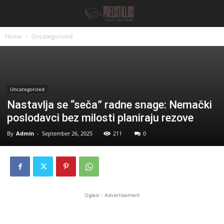
Home
Uncategorized
Uncategorized
Nastavlja se “seča” radne snage: Nemački
poslodavci bez milosti planiraju rezove
By
Admin
-
September 26, 2025
211
0
Oglasi - Advertisement