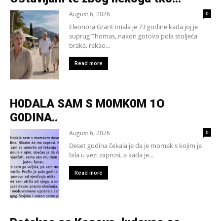
August 6, 2026
0
Eleonora Grant imala je 73 godine kada joj je
suprug Thomas, nakon gotovo pola stoljeća
braka, rekao...
Read more
H0DALA SAM S M0MK0M 1O
G0DINA..
August 6, 2026
0
Deset godina čekala je da je momak s kojim je
bila u vezi zaprosi, a kada je...
Read more