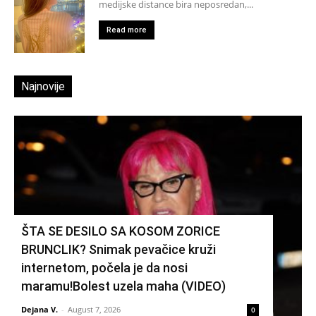
medijske distance bira neposredan,...
Read more
Najnovije
ŠTA SE DESILO SA KOSOM ZORICE
BRUNCLIK? Snimak pevačice kruži
internetom, počela je da nosi
maramu!Bolest uzela maha (VIDEO)
Dejana V.
-
August 7, 2026
0