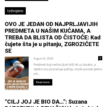
Izdvojeno
OVO JE JEDAN OD NAJPRLJAVIJIH
PREDMETA U NAŠIM KUĆAMA, A
TREBA DA BLISTA OD ČISTOĆE: Kad
čujete šta je u pitanju, ZGROZIĆETE
SE
August 8, 2026
0
Predmet koji većina ljudi drži tik uz lavabo, a
rijetko mu posvećuje pažnju, može postati jedno
od...
Read more
“CILJ JOJ JE BIO DA…”: Suzana