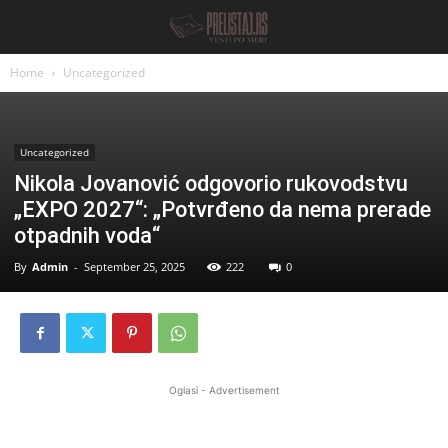
Home
Uncategorized
Uncategorized
Nikola Jovanović odgovorio rukovodstvu
„EXPO 2027“: „Potvrđeno da nema prerade
otpadnih voda“
By
Admin
-
September 25, 2025
222
0
Oglasi - Advertisement