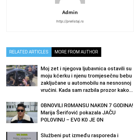
Admin
http://prelistaj.rs
RELATED ARTICLES
MORE FROM AUTHOR
Moj zet i njegova ljubavnica ostavili su
moju kćerku i njenu tromjesečnu bebu
zaključane u automobilu na nesnosnoj
vrućini. Kada sam razbila prozor kako...
0BN0VlLl R0MANSU NAK0N 7 G0DlNA!
Marija Šerifović pokazala JAČU
P0L0VINU – EV0 K0 JE 0N
Službeni put između rasporeda i