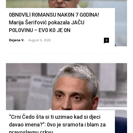
0BN0VlLl R0MANSU NAK0N 7 G0DlNA!
Marija Šerifović pokazala JAČU
P0L0VINU – EV0 K0 JE 0N
Dejana V.
-
August 6, 2026
0
“Crni Čedo šta si ti uzimao kad si djeci
davao imena?”: 0vo je sramota i blam za
pravoslavnu crkvu