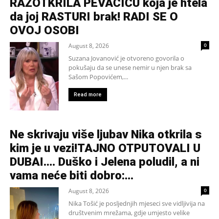
RAZOTKRILA PEVAČICU koja je htela
da joj RASTURI brak! RADI SE O
OVOJ OSOBI
August 8, 2026
0
Suzana Jovanović je otvoreno govorila o
pokušaju da se unese nemir u njen brak sa
Sašom Popovićem,...
Read more
Ne skrivaju više ljubav Nika otkrila s
kim je u vezi!TAJNO OTPUTOVALI U
DUBAI…. Duško i Jelena poludil, a ni
vama neće biti dobro:...
August 8, 2026
0
Nika Tošić je posljednjih mjeseci sve vidljivija na
društvenim mrežama, gdje umjesto velike