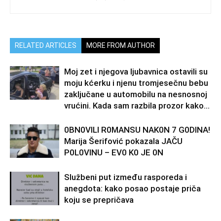
RELATED ARTICLES
MORE FROM AUTHOR
Moj zet i njegova ljubavnica ostavili su
moju kćerku i njenu tromjesečnu bebu
zaključane u automobilu na nesnosnoj
vrućini. Kada sam razbila prozor kako...
0BN0VlLl R0MANSU NAK0N 7 G0DlNA!
Marija Šerifović pokazala JAČU
P0L0VINU – EV0 K0 JE 0N
Službeni put između rasporeda i
anegdota: kako posao postaje priča
koju se prepričava