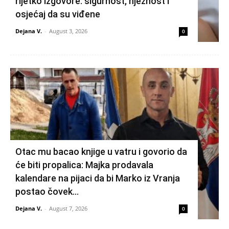
rijetko izgovore: sigurnost, nježnost i
osjećaj da su viđene
Dejana V.
-
August 3, 2026
0
Otac mu bacao knjige u vatru i govorio da
će biti propalica: Majka prodavala
kalendare na pijaci da bi Marko iz Vranja
postao čovek...
Dejana V.
-
August 7, 2026
0