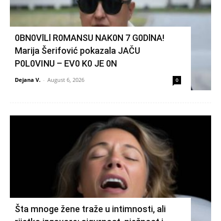
0BN0VlLl R0MANSU NAK0N 7 G0DlNA!
Marija Šerifović pokazala JAČU
P0L0VINU – EV0 K0 JE 0N
Dejana V.
-
August 6, 2026
0
Šta mnoge žene traže u intimnosti, ali