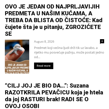
OVO JE JEDAN OD NAJPRLJAVIJIH
PREDMETA U NAŠIM KUĆAMA, A
TREBA DA BLISTA OD ČISTOĆE: Kad
čujete šta je u pitanju, ZGROZIĆETE
SE
August 8, 2026
0
Predmet koji većina ljudi drži tik uz lavabo, a
rijetko mu posvećuje pažnju, može postati jedno
od...
Read more
“CILJ JOJ JE BIO DA…”: Suzana
RAZOTKRILA PEVAČICU koja je htela
da joj RASTURI brak! RADI SE O
OVOJ OSOBI