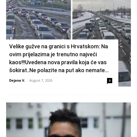
Velike gužve na granici s Hrvatskom: Na
ovim prijelazima je trenutno najveći
kaos!!!Uvedena nova pravila koja će vas
šokirat..Ne polazite na put ako nemate...
Dejana V.
-
August 7, 2026
0