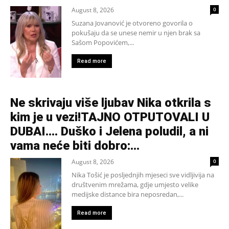
August 8, 2026
0
Suzana Jovanović je otvoreno govorila o
pokušaju da se unese nemir u njen brak sa
Sašom Popovićem,...
Read more
Ne skrivaju više ljubav Nika otkrila s
kim je u vezi!TAJNO OTPUTOVALI U
DUBAI…. Duško i Jelena poludil, a ni
vama neće biti dobro:...
August 8, 2026
0
Nika Tošić je posljednjih mjeseci sve vidljivija na
društvenim mrežama, gdje umjesto velike
medijske distance bira neposredan,...
Read more