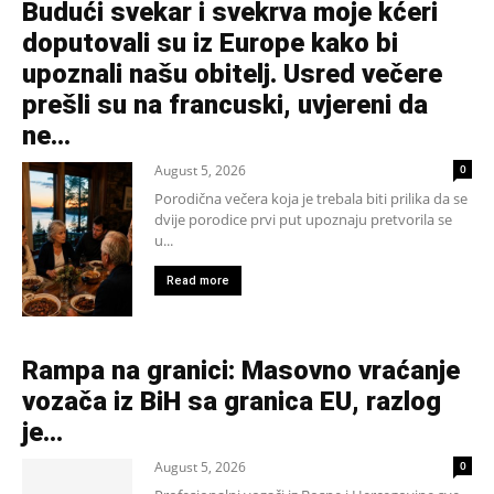
Budući svekar i svekrva moje kćeri
doputovali su iz Europe kako bi
upoznali našu obitelj. Usred večere
prešli su na francuski, uvjereni da
ne...
August 5, 2026
0
Porodična večera koja je trebala biti prilika da se
dvije porodice prvi put upoznaju pretvorila se
u...
Read more
Rampa na granici: Masovno vraćanje
vozača iz BiH sa granica EU, razlog
je…
August 5, 2026
0