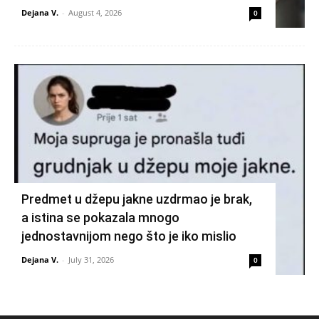
Dejana V.
-
August 4, 2026
0
Predmet u džepu jakne uzdrmao je brak,
a istina se pokazala mnogo
jednostavnijom nego što je iko mislio
Dejana V.
-
July 31, 2026
0