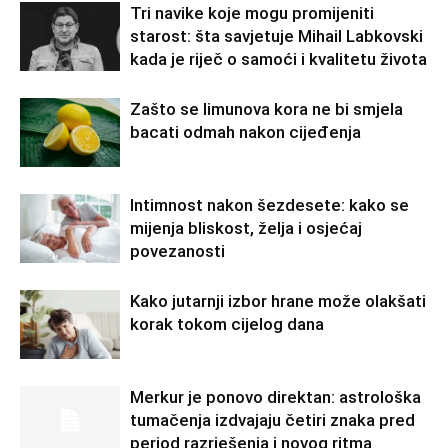
Tri navike koje mogu promijeniti
starost: šta savjetuje Mihail Labkovski
kada je riječ o samoći i kvalitetu života
Zašto se limunova kora ne bi smjela
bacati odmah nakon cijeđenja
Intimnost nakon šezdesete: kako se
mijenja bliskost, želja i osjećaj
povezanosti
Kako jutarnji izbor hrane može olakšati
korak tokom cijelog dana
Merkur je ponovo direktan: astrološka
tumačenja izdvajaju četiri znaka pred
period razrješenja i novog ritma