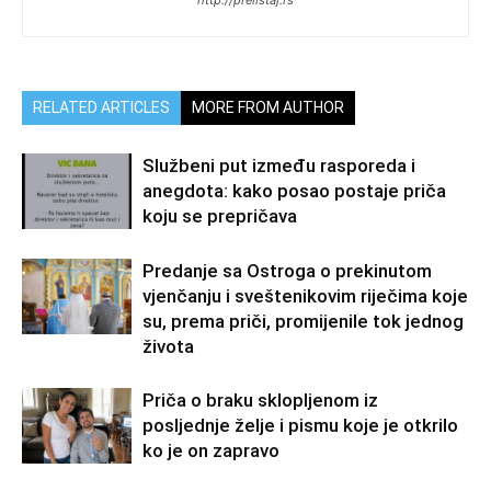
http://prelistaj.rs
RELATED ARTICLES
MORE FROM AUTHOR
Službeni put između rasporeda i
anegdota: kako posao postaje priča
koju se prepričava
Predanje sa Ostroga o prekinutom
vjenčanju i sveštenikovim riječima koje
su, prema priči, promijenile tok jednog
života
Priča o braku sklopljenom iz
posljednje želje i pismu koje je otkrilo
ko je on zapravo