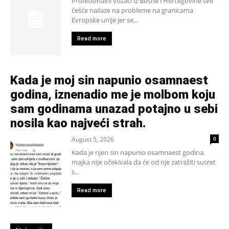
Profesionalni vozači iz Bosne i Hercegovine sve
češće nailaze na probleme na granicama
Evropske unije jer se...
Read more
Kada je moj sin napunio osamnaest
godina, iznenadio me je molbom koju
sam godinama unazad potajno u sebi
nosila kao najveći strah.
August 5, 2026
0
Kada je njen sin napunio osamnaest godina,
majka nije očekivala da će od nje zatražiti susret
s...
Read more