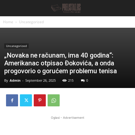
Home
Uncategorized
Uncategorized
„Novaka ne računam, ima 40 godina“:
Amerikanac otpisao Đokovića, a onda
progovorio o gorućem problemu tenisa
By
Admin
-
September 26, 2025
215
0
Oglasi - Advertisement