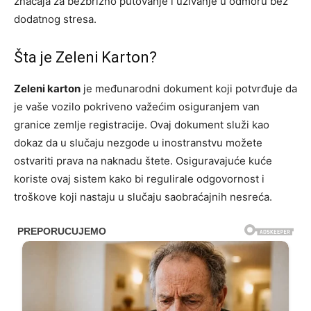
značaja za bezbrižno putovanje i uživanje u odmoru bez
dodatnog stresa.
Šta je Zeleni Karton?
Zeleni karton
je međunarodni dokument koji potvrđuje da
je vaše vozilo pokriveno važećim osiguranjem van
granice zemlje registracije. Ovaj dokument služi kao
dokaz da u slučaju nezgode u inostranstvu možete
ostvariti prava na naknadu štete. Osiguravajuće kuće
koriste ovaj sistem kako bi regulirale odgovornost i
troškove koji nastaju u slučaju saobraćajnih nesreća.