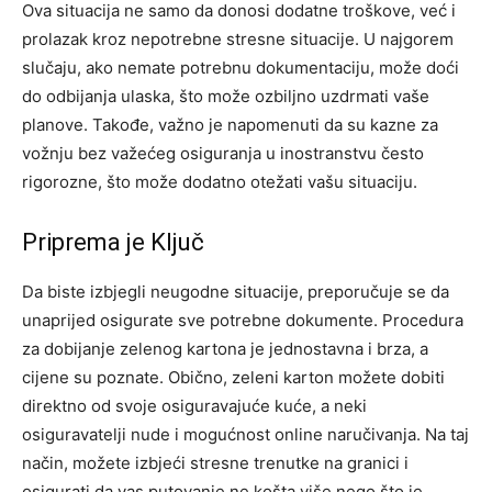
Ova situacija ne samo da donosi dodatne troškove, već i
prolazak kroz nepotrebne stresne situacije. U najgorem
slučaju, ako nemate potrebnu dokumentaciju, može doći
do odbijanja ulaska, što može ozbiljno uzdrmati vaše
planove. Takođe, važno je napomenuti da su kazne za
vožnju bez važećeg osiguranja u inostranstvu često
rigorozne, što može dodatno otežati vašu situaciju.
Priprema je Ključ
Da biste izbjegli neugodne situacije, preporučuje se da
unaprijed osigurate sve potrebne dokumente. Procedura
za dobijanje zelenog kartona je jednostavna i brza, a
cijene su poznate. Obično, zeleni karton možete dobiti
direktno od svoje osiguravajuće kuće, a neki
osiguravatelji nude i mogućnost online naručivanja. Na taj
način, možete izbjeći stresne trenutke na granici i
osigurati da vas putovanje ne košta više nego što je