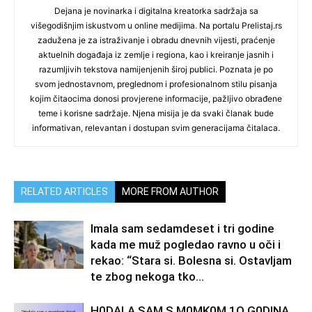
Dejana je novinarka i digitalna kreatorka sadržaja sa
višegodišnjim iskustvom u online medijima. Na portalu Prelistaj.rs
zadužena je za istraživanje i obradu dnevnih vijesti, praćenje
aktuelnih događaja iz zemlje i regiona, kao i kreiranje jasnih i
razumljivih tekstova namijenjenih široj publici. Poznata je po
svom jednostavnom, preglednom i profesionalnom stilu pisanja
kojim čitaocima donosi provjerene informacije, pažljivo obrađene
teme i korisne sadržaje. Njena misija je da svaki članak bude
informativan, relevantan i dostupan svim generacijama čitalaca.
RELATED ARTICLES
MORE FROM AUTHOR
Imala sam sedamdeset i tri godine
kada me muž pogledao ravno u oči i
rekao: “Stara si. Bolesna si. Ostavljam
te zbog nekoga tko...
H0DALA SAM S M0MK0M 1O G0DINA..