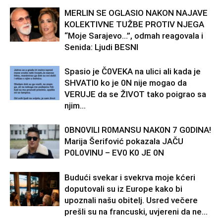
MERLIN SE OGLASIO NAKON NAJAVE
KOLEKTIVNE TUŽBE PROTIV NJEGA
“Moje Sarajevo…”, odmah reagovala i
Senida: Ljudi BESNI
Spasio je Č0VEKA na ulici ali kada je
SHVATI0 ko je 0N nije mogao da
VERUJE da se ŽIVOT tako poigrao sa
njim…
0BN0VlLl R0MANSU NAK0N 7 G0DlNA!
Marija Šerifović pokazala JAČU
P0L0VINU – EV0 K0 JE 0N
Budući svekar i svekrva moje kćeri
doputovali su iz Europe kako bi
upoznali našu obitelj. Usred večere
prešli su na francuski, uvjereni da ne...