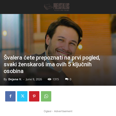
Švalera ćete prepoznati na prvi pogled,
svaki ženskaroš ima ovih 5 ključnih
osobina
By
Dejana V.
-
June 9, 2026
1315
0
Oglasi - Advertisement