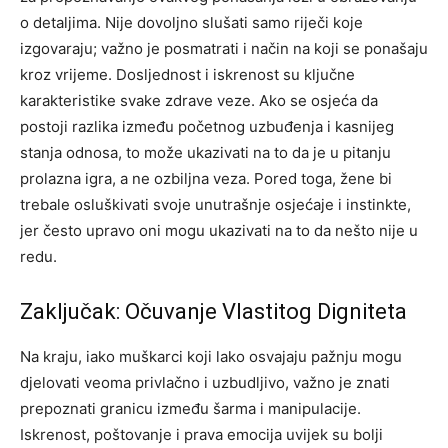
o detaljima.
Nije dovoljno slušati samo riječi koje
izgovaraju; važno je posmatrati i način na koji se ponašaju
kroz vrijeme. Dosljednost i iskrenost su ključne
karakteristike svake zdrave veze.
Ako se osjeća da
postoji razlika između početnog uzbuđenja i kasnijeg
stanja odnosa, to može ukazivati na to da je u pitanju
prolazna igra, a ne ozbiljna veza.
Pored toga, žene bi
trebale osluškivati svoje unutrašnje osjećaje i instinkte,
jer često upravo oni mogu ukazivati na to da nešto nije u
redu.
Zaključak: Očuvanje Vlastitog Digniteta
Na kraju, iako muškarci koji lako osvajaju pažnju mogu
djelovati veoma privlačno i uzbudljivo, važno je znati
prepoznati granicu između šarma i manipulacije.
Iskrenost, poštovanje i prava emocija uvijek su bolji