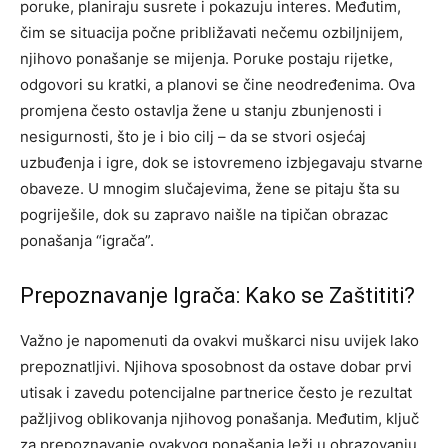
poruke, planiraju susrete i pokazuju interes. Međutim,
čim se situacija počne približavati nečemu ozbiljnijem,
njihovo ponašanje se mijenja.
Poruke postaju rijetke,
odgovori su kratki, a planovi se čine neodređenima. Ova
promjena često ostavlja žene u stanju zbunjenosti i
nesigurnosti, što je i bio cilj – da se stvori osjećaj
uzbuđenja i igre, dok se istovremeno izbjegavaju stvarne
obaveze.
U mnogim slučajevima, žene se pitaju šta su
pogriješile, dok su zapravo naišle na tipičan obrazac
ponašanja “igrača”.
Prepoznavanje Igrača: Kako se Zaštititi?
Važno je napomenuti da ovakvi muškarci nisu uvijek lako
prepoznatljivi. Njihova sposobnost da ostave dobar prvi
utisak i zavedu potencijalne partnerice često je rezultat
pažljivog oblikovanja njihovog ponašanja. Međutim, ključ
za prepoznavanje ovakvog ponašanja leži u obrazovanju