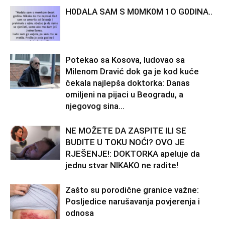
H0DALA SAM S M0MK0M 1O G0DINA..
Potekao sa Kosova, ludovao sa
Milenom Dravić dok ga je kod kuće
čekala najlepša doktorka: Danas
omiljeni na pijaci u Beogradu, a
njegovog sina...
NE MOŽETE DA ZASPITE ILI SE
BUDITE U TOKU NOĆI? OVO JE
RJEŠENJE!: DOKTORKA apeluje da
jednu stvar NIKAKO ne radite!
Zašto su porodične granice važne:
Posljedice narušavanja povjerenja i
odnosa