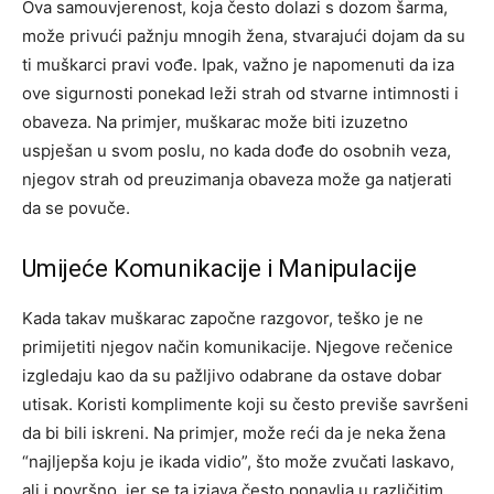
Ova samouvjerenost, koja često dolazi s dozom šarma,
može privući pažnju mnogih žena, stvarajući dojam da su
ti muškarci pravi vođe. Ipak, važno je napomenuti da iza
ove sigurnosti ponekad leži strah od stvarne intimnosti i
obaveza. Na primjer, muškarac može biti izuzetno
uspješan u svom poslu, no kada dođe do osobnih veza,
njegov strah od preuzimanja obaveza može ga natjerati
da se povuče.
Umijeće Komunikacije i Manipulacije
Kada takav muškarac započne razgovor, teško je ne
primijetiti njegov način komunikacije. Njegove rečenice
izgledaju kao da su pažljivo odabrane da ostave dobar
utisak. Koristi komplimente koji su često previše savršeni
da bi bili iskreni.
Na primjer, može reći da je neka žena
“najljepša koju je ikada vidio”, što može zvučati laskavo,
ali i površno, jer se ta izjava često ponavlja u različitim