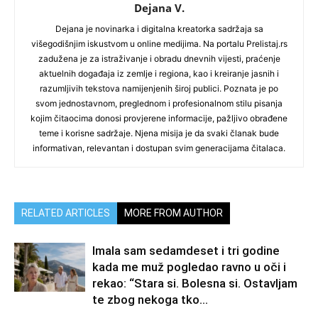
Dejana V.
Dejana je novinarka i digitalna kreatorka sadržaja sa
višegodišnjim iskustvom u online medijima. Na portalu Prelistaj.rs
zadužena je za istraživanje i obradu dnevnih vijesti, praćenje
aktuelnih događaja iz zemlje i regiona, kao i kreiranje jasnih i
razumljivih tekstova namijenjenih široj publici. Poznata je po
svom jednostavnom, preglednom i profesionalnom stilu pisanja
kojim čitaocima donosi provjerene informacije, pažljivo obrađene
teme i korisne sadržaje. Njena misija je da svaki članak bude
informativan, relevantan i dostupan svim generacijama čitalaca.
RELATED ARTICLES
MORE FROM AUTHOR
Imala sam sedamdeset i tri godine
kada me muž pogledao ravno u oči i
rekao: “Stara si. Bolesna si. Ostavljam
te zbog nekoga tko...