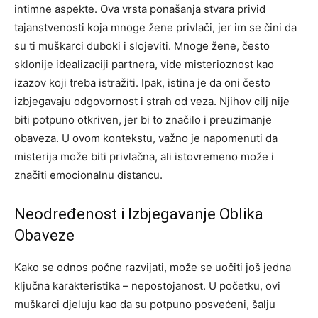
intimne aspekte. Ova vrsta ponašanja stvara privid
tajanstvenosti koja mnoge žene privlači, jer im se čini da
su ti muškarci duboki i slojeviti.
Mnoge žene, često
sklonije idealizaciji partnera, vide misterioznost kao
izazov koji treba istražiti. Ipak, istina je da oni često
izbjegavaju odgovornost i strah od veza. Njihov cilj nije
biti potpuno otkriven, jer bi to značilo i preuzimanje
obaveza.
U ovom kontekstu, važno je napomenuti da
misterija može biti privlačna, ali istovremeno može i
značiti emocionalnu distancu.
Neodređenost i Izbjegavanje Oblika
Obaveze
Kako se odnos počne razvijati, može se uočiti još jedna
ključna karakteristika – nepostojanost. U početku, ovi
muškarci djeluju kao da su potpuno posvećeni, šalju