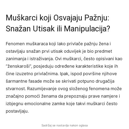
Muškarci koji Osvajaju Pažnju:
Snažan Utisak ili Manipulacija?
Fenomen muškaraca koji lako privlače pažnju žena i
ostavljaju snažan prvi utisak oduvijek je bio predmet
zanimanja i istraživanja. Ovi muškarci, često opisivani kao
“ženskaroši”, posjeduju određene karakteristike koje ih
čine izuzetno privlačnima. Ipak, ispod površine njihove
šarmantne fasade može se skrivati potpuno drugačija
stvarnost. Razumijevanje ovog složenog fenomena može
značajno pomoći ženama da prepoznaju prave namjere i
izbjegnu emocionalne zamke koje takvi muškarci često
postavljaju.
Sadržaj se nastavlja nakon oglasa