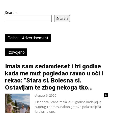
Search
Search
Oglasi - Advertisement
Izdvojeno
Imala sam sedamdeset i tri godine
kada me muž pogledao ravno u oči i
rekao: “Stara si. Bolesna si.
Ostavljam te zbog nekoga tko...
August 6, 2026
0
Eleonora Grant imala je 73 godine kada joj je
suprug Thomas, nakon gotovo pola stoljeća
braka, rekao...