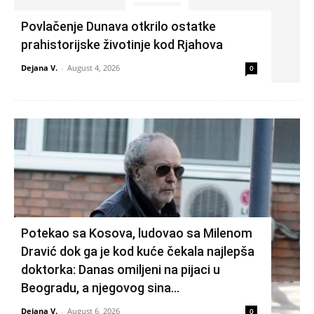
Povlačenje Dunava otkrilo ostatke
prahistorijske životinje kod Rjahova
Dejana V.
-
August 4, 2026
0
Potekao sa Kosova, ludovao sa Milenom
Dravić dok ga je kod kuće čekala najlepša
doktorka: Danas omiljeni na pijaci u
Beogradu, a njegovog sina...
Dejana V.
-
August 6, 2026
0