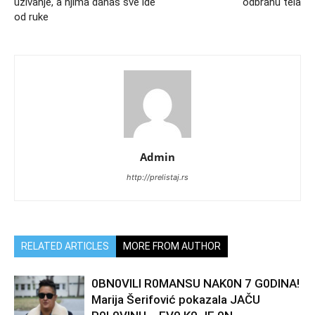
uživanje, a njima danas sve ide
odbranu tela
od ruke
Admin
http://prelistaj.rs
RELATED ARTICLES
MORE FROM AUTHOR
0BN0VlLl R0MANSU NAK0N 7 G0DlNA!
Marija Šerifović pokazala JAČU