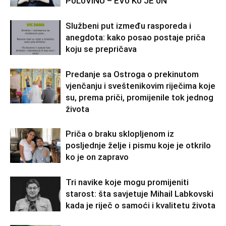
P0L0VINU – EV0 K0 JE 0N
Službeni put između rasporeda i
anegdota: kako posao postaje priča
koju se prepričava
Predanje sa Ostroga o prekinutom
vjenčanju i sveštenikovim riječima koje
su, prema priči, promijenile tok jednog
života
Priča o braku sklopljenom iz
posljednje želje i pismu koje je otkrilo
ko je on zapravo
Tri navike koje mogu promijeniti
starost: šta savjetuje Mihail Labkovski
kada je riječ o samoći i kvalitetu života