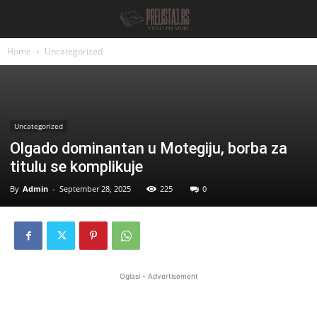
Home
Uncategorized
Uncategorized
Olgado dominantan u Motegiju, borba za
titulu se komplikuje
By
Admin
-
September 28, 2025
225
0
Oglasi - Advertisement