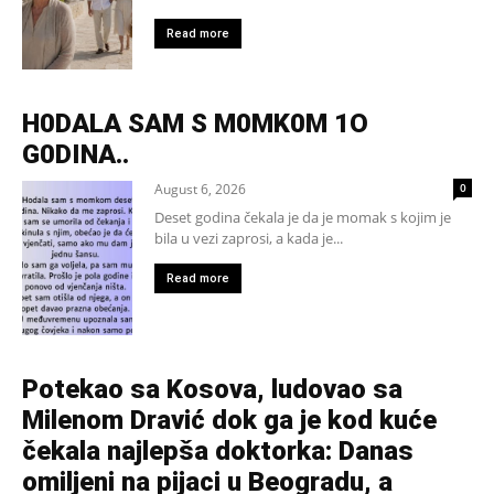
Read more
H0DALA SAM S M0MK0M 1O
G0DINA..
August 6, 2026
0
Deset godina čekala je da je momak s kojim je
bila u vezi zaprosi, a kada je...
Read more
Potekao sa Kosova, ludovao sa
Milenom Dravić dok ga je kod kuće
čekala najlepša doktorka: Danas
omiljeni na pijaci u Beogradu, a