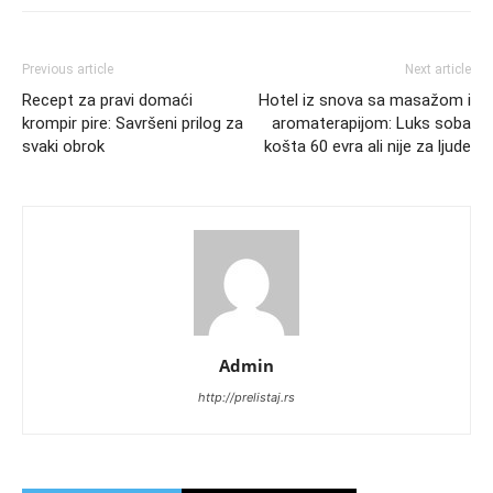
Previous article
Next article
Recept za pravi domaći
Hotel iz snova sa masažom i
krompir pire: Savršeni prilog za
aromaterapijom: Luks soba
svaki obrok
košta 60 evra ali nije za ljude
Admin
http://prelistaj.rs