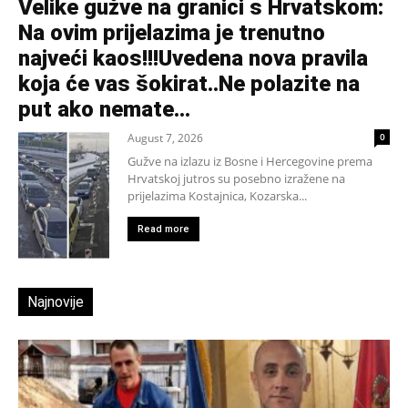
Velike gužve na granici s Hrvatskom:
Na ovim prijelazima je trenutno
najveći kaos!!!Uvedena nova pravila
koja će vas šokirat..Ne polazite na
put ako nemate...
August 7, 2026
0
Gužve na izlazu iz Bosne i Hercegovine prema
Hrvatskoj jutros su posebno izražene na
prijelazima Kostajnica, Kozarska...
Read more
Najnovije