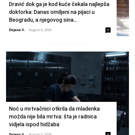
Dravić dok ga je kod kuće čekala najlepša
doktorka: Danas omiljeni na pijaci u
Beogradu, a njegovog sina...
Dejana V.
-
August 6, 2026
0
Noć u mrtvačnici otkrila da mladenka
možda nije bila mrtva: šta je radnica
vidjela ispod hidžaba
Dejana V.
-
August 3, 2026
0