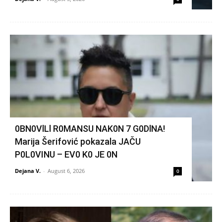
0BN0VlLl R0MANSU NAK0N 7 G0DlNA!
Marija Šerifović pokazala JAČU
P0L0VINU – EV0 K0 JE 0N
Dejana V.
-
August 6, 2026
0