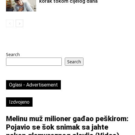
korak tokom cijelog dana
Search
Search
Oglasi - Advertisement
Izdvojeno
Melinu muž milioner gađao peškirom:
Pojavio se šok snimak sa jahte