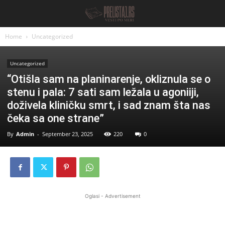
Home
Uncategorized
Uncategorized
“Otišla sam na planinarenje, okliznula se o
stenu i pala: 7 sati sam ležala u agoniiji,
doživela kliničku smrt, i sad znam šta nas
čeka sa one strane”
By
Admin
-
September 23, 2025
220
0
Oglasi - Advertisement