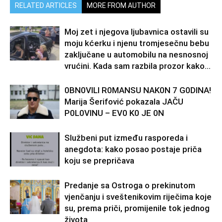
RELATED ARTICLES
MORE FROM AUTHOR
Moj zet i njegova ljubavnica ostavili su
moju kćerku i njenu tromjesečnu bebu
zaključane u automobilu na nesnosnoj
vrućini. Kada sam razbila prozor kako...
0BN0VlLl R0MANSU NAK0N 7 G0DlNA!
Marija Šerifović pokazala JAČU
P0L0VINU – EV0 K0 JE 0N
Službeni put između rasporeda i
anegdota: kako posao postaje priča
koju se prepričava
Predanje sa Ostroga o prekinutom
vjenčanju i sveštenikovim riječima koje
su, prema priči, promijenile tok jednog
života