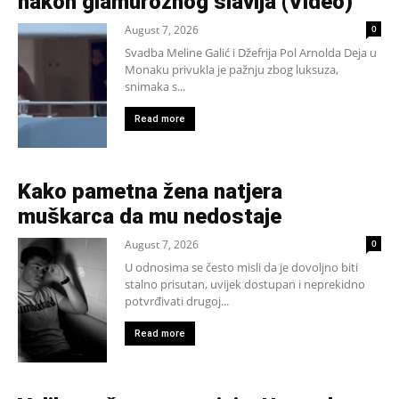
nakon glamuroznog slavlja (Video)
August 7, 2026
0
Svadba Meline Galić i Džefrija Pol Arnolda Deja u
Monaku privukla je pažnju zbog luksuza,
snimaka s...
Read more
Kako pametna žena natjera
muškarca da mu nedostaje
August 7, 2026
0
U odnosima se često misli da je dovoljno biti
stalno prisutan, uvijek dostupan i neprekidno
potvrđivati drugoj...
Read more