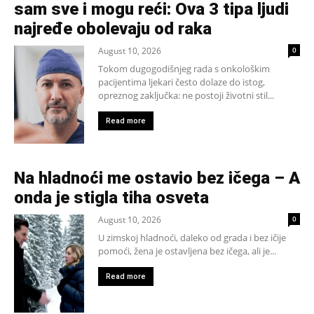
sam sve i mogu reći: Ova 3 tipa ljudi
najređe obolevaju od raka
August 10, 2026
0
Tokom dugogodišnjeg rada s onkološkim
pacijentima ljekari često dolaze do istog,
opreznog zaključka: ne postoji životni stil...
Read more
Na hladnoći me ostavio bez ičega – A
onda je stigla tiha osveta
August 10, 2026
0
U zimskoj hladnoći, daleko od grada i bez ičije
pomoći, žena je ostavljena bez ičega, ali je...
Read more