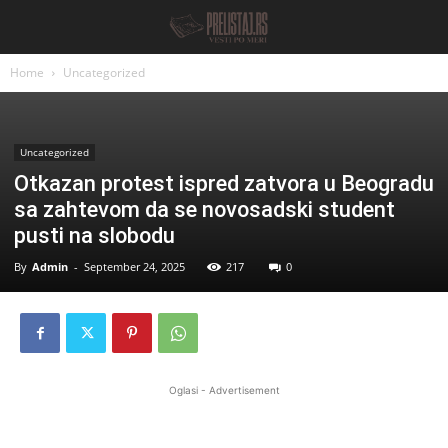
Home
Uncategorized
Uncategorized
Otkazan protest ispred zatvora u Beogradu
sa zahtevom da se novosadski student
pusti na slobodu
By
Admin
-
September 24, 2025
217
0
Oglasi - Advertisement