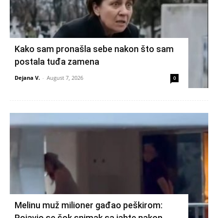
Kako sam pronašla sebe nakon što sam
postala tuđa zamena
Dejana V.
-
August 7, 2026
0
Melinu muž milioner gađao peškirom:
Pojavio se šok snimak sa jahte nakon