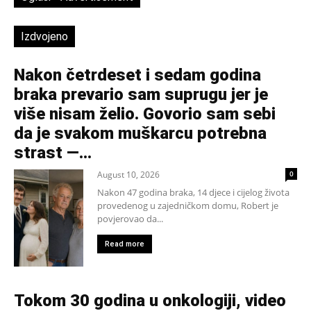
Izdvojeno
Nakon četrdeset i sedam godina
braka prevario sam suprugu jer je
više nisam želio. Govorio sam sebi
da je svakom muškarcu potrebna
strast —...
August 10, 2026
0
Nakon 47 godina braka, 14 djece i cijelog života
provedenog u zajedničkom domu, Robert je
povjerovao da...
Read more
Tokom 30 godina u onkologiji, video