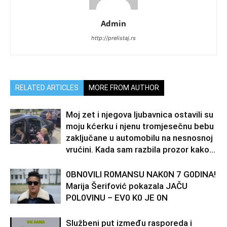
Admin
http://prelistaj.rs
RELATED ARTICLES
MORE FROM AUTHOR
Moj zet i njegova ljubavnica ostavili su
moju kćerku i njenu tromjesečnu bebu
zaključane u automobilu na nesnosnoj
vrućini. Kada sam razbila prozor kako...
0BN0VlLl R0MANSU NAK0N 7 G0DlNA!
Marija Šerifović pokazala JAČU
P0L0VINU – EV0 K0 JE 0N
Službeni put između rasporeda i