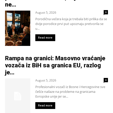
ne...
August 5, 2026
0
Porodična večera koja je trebala biti prilika da se
dvije porodice prvi put upoznaju pretvorila se
u...
Read more
Rampa na granici: Masovno vraćanje
vozača iz BiH sa granica EU, razlog
je…
August 5, 2026
0
Profesionalni vozači iz Bosne i Hercegovine sve
češće nailaze na probleme na granicama
Evropske unije jer se...
Read more