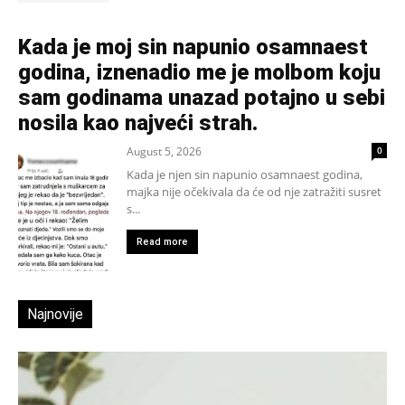
Kada je moj sin napunio osamnaest
godina, iznenadio me je molbom koju
sam godinama unazad potajno u sebi
nosila kao najveći strah.
August 5, 2026
0
Kada je njen sin napunio osamnaest godina,
majka nije očekivala da će od nje zatražiti susret
s...
Read more
Najnovije