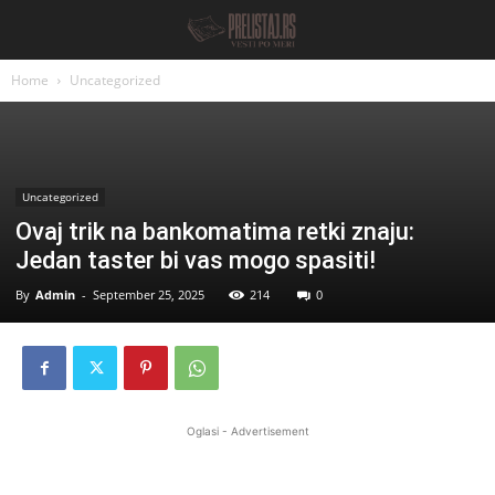
Home
Uncategorized
Uncategorized
Ovaj trik na bankomatima retki znaju:
Jedan taster bi vas mogo spasiti!
By
Admin
-
September 25, 2025
214
0
Oglasi - Advertisement