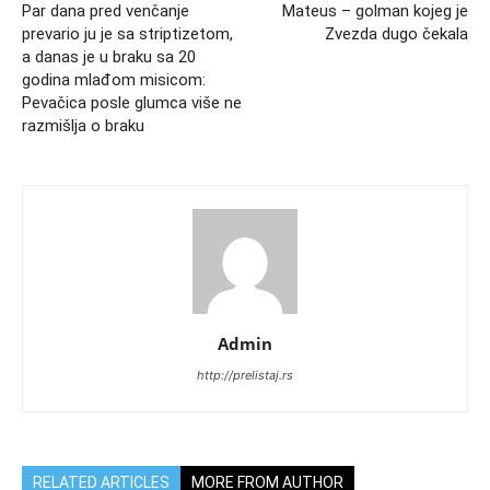
Par dana pred venčanje
Mateus – golman kojeg je
prevario ju je sa striptizetom,
Zvezda dugo čekala
a danas je u braku sa 20
godina mlađom misicom:
Pevačica posle glumca više ne
razmišlja o braku
Admin
http://prelistaj.rs
RELATED ARTICLES
MORE FROM AUTHOR