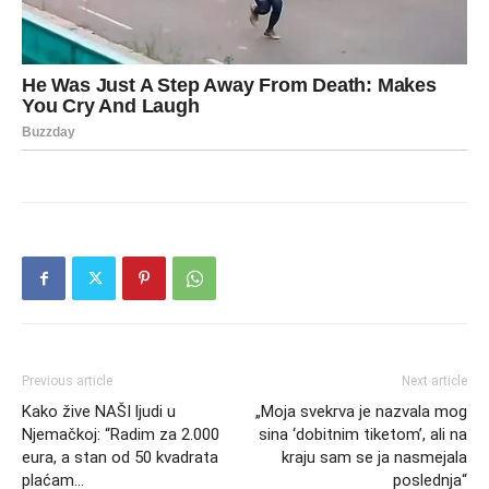
Previous article
Next article
Kako žive NAŠI ljudi u
„Moja svekrva je nazvala mog
Njemačkoj: “Radim za 2.000
sina ‘dobitnim tiketom’, ali na
eura, a stan od 50 kvadrata
kraju sam se ja nasmejala
plaćam…
poslednja“