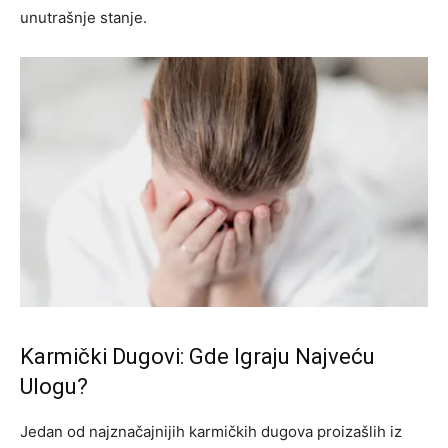
unutrašnje stanje.
Karmički Dugovi: Gde Igraju Najveću
Ulogu?
Jedan od najznačajnijih karmičkih dugova proizašlih iz