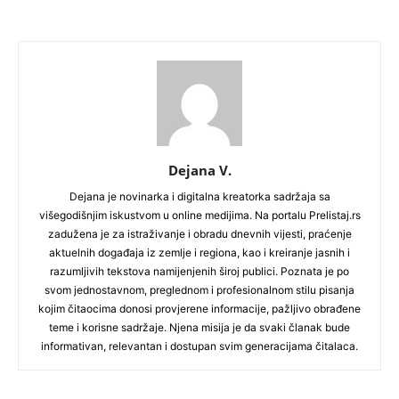
Dejana V.
Dejana je novinarka i digitalna kreatorka sadržaja sa
višegodišnjim iskustvom u online medijima. Na portalu Prelistaj.rs
zadužena je za istraživanje i obradu dnevnih vijesti, praćenje
aktuelnih događaja iz zemlje i regiona, kao i kreiranje jasnih i
razumljivih tekstova namijenjenih široj publici. Poznata je po
svom jednostavnom, preglednom i profesionalnom stilu pisanja
kojim čitaocima donosi provjerene informacije, pažljivo obrađene
teme i korisne sadržaje. Njena misija je da svaki članak bude
informativan, relevantan i dostupan svim generacijama čitalaca.