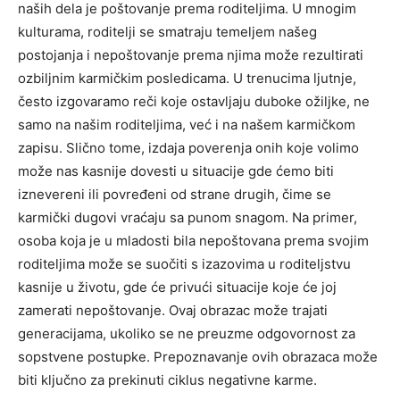
naših dela je poštovanje prema roditeljima. U mnogim
kulturama, roditelji se smatraju temeljem našeg
postojanja i nepoštovanje prema njima može rezultirati
ozbiljnim karmičkim posledicama.
U trenucima ljutnje,
često izgovaramo reči koje ostavljaju duboke ožiljke, ne
samo na našim roditeljima, već i na našem karmičkom
zapisu.
Slično tome, izdaja poverenja onih koje volimo
može nas kasnije dovesti u situacije gde ćemo biti
iznevereni ili povređeni od strane drugih, čime se
karmički dugovi vraćaju sa punom snagom.
Na primer,
osoba koja je u mladosti bila nepoštovana prema svojim
roditeljima može se suočiti s izazovima u roditeljstvu
kasnije u životu, gde će privući situacije koje će joj
zamerati nepoštovanje. Ovaj obrazac može trajati
generacijama, ukoliko se ne preuzme odgovornost za
sopstvene postupke.
Prepoznavanje ovih obrazaca može
biti ključno za prekinuti ciklus negativne karme.