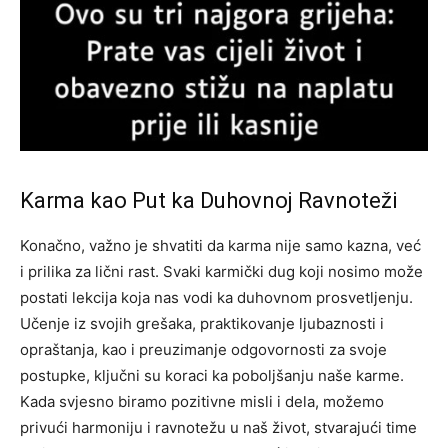
Karma kao Put ka Duhovnoj Ravnoteži
Konačno, važno je shvatiti da karma nije samo kazna, već
i prilika za lični rast. Svaki karmički dug koji nosimo može
postati lekcija koja nas vodi ka duhovnom prosvetljenju.
Učenje iz svojih grešaka, praktikovanje ljubaznosti i
opraštanja, kao i preuzimanje odgovornosti za svoje
postupke, ključni su koraci ka poboljšanju naše karme.
Kada svjesno biramo pozitivne misli i dela, možemo
privući harmoniju i ravnotežu u naš život, stvarajući time