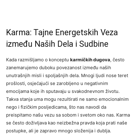
Karma: Tajne Energetskih Veza
između Naših Dela i Sudbine
Kada razmišljamo o konceptu
karmičkih dugova
, često
zanemarujemo duboku povezanost između naših
unutrašnjih misli i spoljašnjih dela. Mnogi ljudi nose teret
prošlosti, osjećajući se zarobljeno u negativnim
emocijama koje ih sputavaju u svakodnevnom životu.
Takva stanja uma mogu rezultirati ne samo emocionalnim
nego i fizičkim posljedicama, što nas navodi da
preispitamo našu vezu sa sobom i svetom oko nas. Karma
se često doživljava kao neizbežna pravda koja prati naše
postupke, ali je zapravo mnogo složenija i dublja.