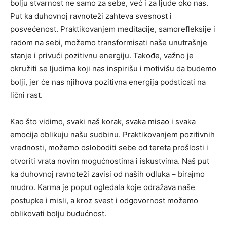
bolju stvarnost ne samo za sebe, već i za ljude oko nas.
Put ka duhovnoj ravnoteži zahteva svesnost i
posvećenost. Praktikovanjem meditacije, samorefleksije i
radom na sebi, možemo transformisati naše unutrašnje
stanje i privući pozitivnu energiju. Takođe, važno je
okružiti se ljudima koji nas inspirišu i motivišu da budemo
bolji, jer će nas njihova pozitivna energija podsticati na
lični rast.
Kao što vidimo, svaki naš korak, svaka misao i svaka
emocija oblikuju našu sudbinu. Praktikovanjem pozitivnih
vrednosti, možemo osloboditi sebe od tereta prošlosti i
otvoriti vrata novim mogućnostima i iskustvima. Naš put
ka duhovnoj ravnoteži zavisi od naših odluka – birajmo
mudro. Karma je poput ogledala koje odražava naše
postupke i misli, a kroz svest i odgovornost možemo
oblikovati bolju budućnost.