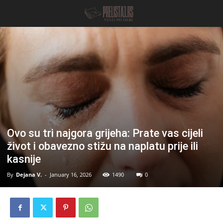
Ovo su tri najgora grijeha: Prate vas cijeli
život i obavezno stižu na naplatu prije ili
kasnije
By
Dejana V.
-
January 16, 2026
1490
0