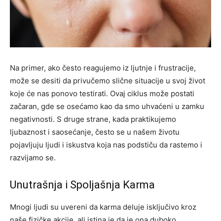
Na primer, ako često reagujemo iz ljutnje i frustracije,
može se desiti da privučemo slične situacije u svoj život
koje će nas ponovo testirati. Ovaj ciklus može postati
začaran, gde se osećamo kao da smo uhvaćeni u zamku
negativnosti. S druge strane, kada praktikujemo
ljubaznost i saosećanje, često se u našem životu
pojavljuju ljudi i iskustva koja nas podstiču da rastemo i
razvijamo se.
Unutrašnja i Spoljašnja Karma
Mnogi ljudi su uvereni da karma deluje isključivo kroz
naše fizičke akcije, ali istina je da je ona duboko