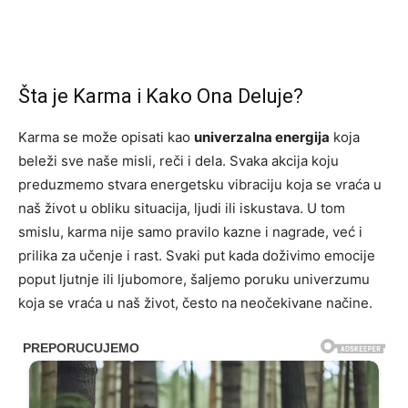
Šta je Karma i Kako Ona Deluje?
Karma se može opisati kao
univerzalna energija
koja
beleži sve naše misli, reči i dela. Svaka akcija koju
preduzmemo stvara energetsku vibraciju koja se vraća u
naš život u obliku situacija, ljudi ili iskustava. U tom
smislu, karma nije samo pravilo kazne i nagrade, već i
prilika za učenje i rast. Svaki put kada doživimo emocije
poput ljutnje ili ljubomore, šaljemo poruku univerzumu
koja se vraća u naš život, često na neočekivane načine.