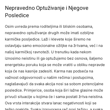
Nepravedno Optuživanje i Njegove
Posledice
Osim uvreda prema roditeljima ili bliskim osobama,
nepravedno optuživanje drugih može imati ozbiljne
karmičke posljedice. Laži i klevete koje širemo ne
ostavljaju samo emocionalne ožiljke na žrtvama, već i na
našoj karmičkoj ravnoteži.
U trenutku kada nekom
iznosimo neistinu ili ga optužujemo bez osnova, šaljemo
energetsku poruku koja se može vratiti u obliku nepravde
koja će nas kasnije zadesiti. Karma nas podseća na
važnost odgovornosti u našim rečima i postupcima,
naglašavajući da svaka akcija nosi sa sobom potencijalne
posledice.
Primjerice, osoba koja širi lažne glasine može
privući situacije u kojima će i sama postati žrtva neistina.
Ova vrsta interakcije stvara lanac negativnosti koji se
teško prekida. Svaka izgovorena reč nosi težinu, a svaka