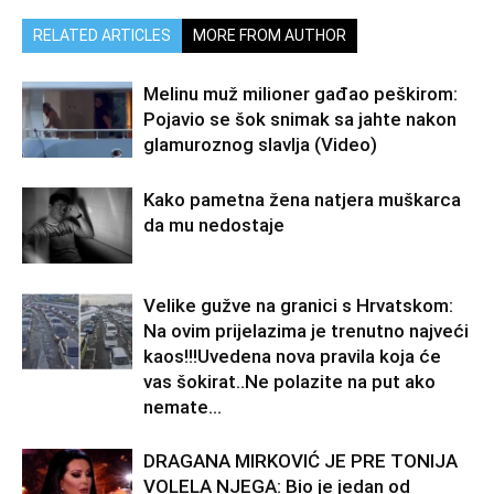
RELATED ARTICLES
MORE FROM AUTHOR
Melinu muž milioner gađao peškirom:
Pojavio se šok snimak sa jahte nakon
glamuroznog slavlja (Video)
Kako pametna žena natjera muškarca
da mu nedostaje
Velike gužve na granici s Hrvatskom:
Na ovim prijelazima je trenutno najveći
kaos!!!Uvedena nova pravila koja će
vas šokirat..Ne polazite na put ako
nemate...
DRAGANA MIRKOVIĆ JE PRE TONIJA
VOLELA NJEGA: Bio je jedan od