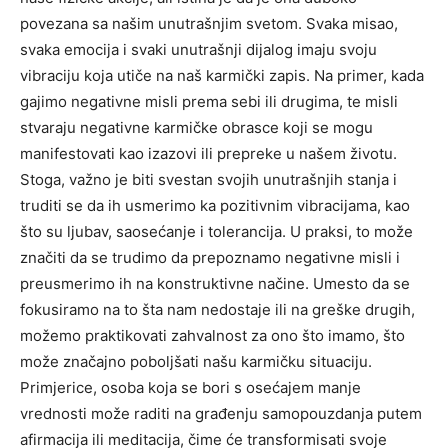
povezana sa našim unutrašnjim svetom. Svaka misao,
svaka emocija i svaki unutrašnji dijalog imaju svoju
vibraciju koja utiče na naš karmički zapis. Na primer, kada
gajimo negativne misli prema sebi ili drugima, te misli
stvaraju negativne karmičke obrasce koji se mogu
manifestovati kao izazovi ili prepreke u našem životu.
Stoga, važno je biti svestan svojih unutrašnjih stanja i
truditi se da ih usmerimo ka pozitivnim vibracijama, kao
što su ljubav, saosećanje i tolerancija. U praksi, to može
značiti da se trudimo da prepoznamo negativne misli i
preusmerimo ih na konstruktivne načine. Umesto da se
fokusiramo na to šta nam nedostaje ili na greške drugih,
možemo praktikovati zahvalnost za ono što imamo, što
može značajno poboljšati našu karmičku situaciju.
Primjerice, osoba koja se bori s osećajem manje
vrednosti može raditi na građenju samopouzdanja putem
afirmacija ili meditacija, čime će transformisati svoje