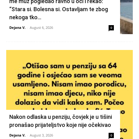
me muž pogledao ravno u oči i rekao:
“Stara si. Bolesna si. Ostavljam te zbog
nekoga tko...
Dejana V.
-
August 6, 2026
0
Nakon odlaska u penziju, čovjek je u tišini
pronašao prijateljstvo koje nije očekivao
Dejana V.
-
August 3, 2026
0