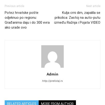
Previous article
Next article
Potez hrvatske pošte
Kulja crni dim, zapalila se
odjeknuo po regionu:
prikolica: Zastoj na auto-putu
Građanima daju i do 300 evra
između Ražnja i Pojata VIDEO
ako urade ovo
Admin
http://prelistaj.rs
RELATED ARTICLES
MORE FROM AUTHOR