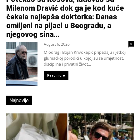
Milenom Dravić dok ga je kod kuće
čekala najlepša doktorka: Danas
omiljeni na pijaci u Beogradu, a
njegovog sina...
August 6, 2026
0
Miodrag i Bojan Krivokapić pripadaju rijetkoj
glumačkoj porodici u kojoj su se umjetnost,
disciplina i privatni život...
Read more
Najnovije