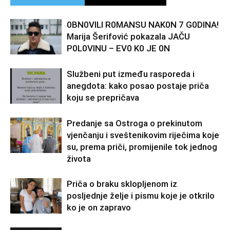
0BN0VlLl R0MANSU NAK0N 7 G0DlNA!
Marija Šerifović pokazala JAČU
P0L0VINU – EV0 K0 JE 0N
Službeni put između rasporeda i
anegdota: kako posao postaje priča
koju se prepričava
Predanje sa Ostroga o prekinutom
vjenčanju i sveštenikovim riječima koje
su, prema priči, promijenile tok jednog
života
Priča o braku sklopljenom iz
posljednje želje i pismu koje je otkrilo
ko je on zapravo