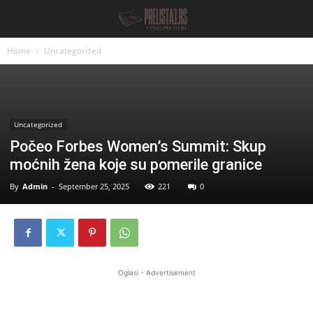
Home
Uncategorized
Uncategorized
Počeo Forbes Women’s Summit: Skup
moćnih žena koje su pomerile granice
By
Admin
-
September 25, 2025
221
0
Oglasi - Advertisement