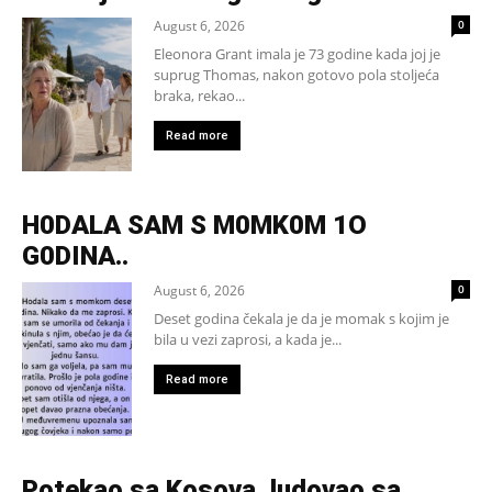
August 6, 2026
0
Eleonora Grant imala je 73 godine kada joj je
suprug Thomas, nakon gotovo pola stoljeća
braka, rekao...
Read more
H0DALA SAM S M0MK0M 1O
G0DINA..
August 6, 2026
0
Deset godina čekala je da je momak s kojim je
bila u vezi zaprosi, a kada je...
Read more
Potekao sa Kosova, ludovao sa