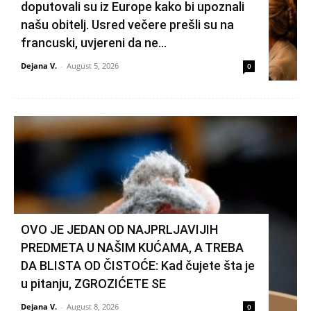
doputovali su iz Europe kako bi upoznali
našu obitelj. Usred večere prešli su na
francuski, uvjereni da ne...
Dejana V.
-
August 5, 2026
0
OVO JE JEDAN OD NAJPRLJAVIJIH
PREDMETA U NAŠIM KUĆAMA, A TREBA
DA BLISTA OD ČISTOĆE: Kad čujete šta je
u pitanju, ZGROZIĆETE SE
Dejana V.
-
August 8, 2026
0