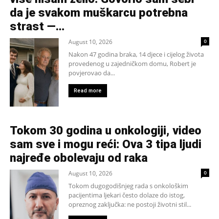
da je svakom muškarcu potrebna
strast —...
August 10, 2026
0
Nakon 47 godina braka, 14 djece i cijelog života
provedenog u zajedničkom domu, Robert je
povjerovao da...
Read more
Tokom 30 godina u onkologiji, video
sam sve i mogu reći: Ova 3 tipa ljudi
najređe obolevaju od raka
August 10, 2026
0
Tokom dugogodišnjeg rada s onkološkim
pacijentima ljekari često dolaze do istog,
opreznog zaključka: ne postoji životni stil...