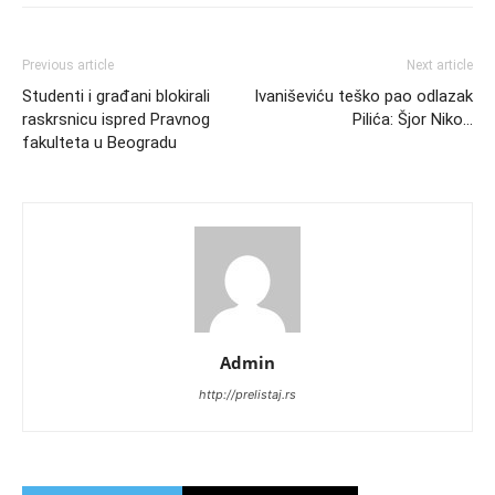
Previous article
Next article
Studenti i građani blokirali
Ivaniševiću teško pao odlazak
raskrsnicu ispred Pravnog
Pilića: Šjor Niko…
fakulteta u Beogradu
Admin
http://prelistaj.rs