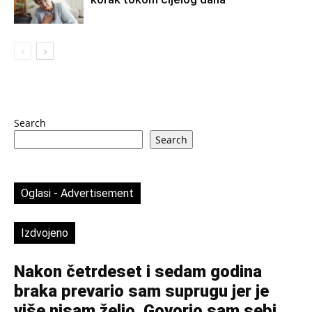
Search
Search
Oglasi - Advertisement
Izdvojeno
Nakon četrdeset i sedam godina
braka prevario sam suprugu jer je
više nisam želio. Govorio sam sebi