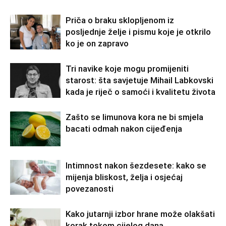
Priča o braku sklopljenom iz
posljednje želje i pismu koje je otkrilo
ko je on zapravo
Tri navike koje mogu promijeniti
starost: šta savjetuje Mihail Labkovski
kada je riječ o samoći i kvalitetu života
Zašto se limunova kora ne bi smjela
bacati odmah nakon cijeđenja
Intimnost nakon šezdesete: kako se
mijenja bliskost, želja i osjećaj
povezanosti
Kako jutarnji izbor hrane može olakšati
korak tokom cijelog dana