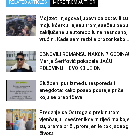
RELATED ARTICLES
MORE FROM AUTHOR
Moj zet i njegova ljubavnica ostavili su
moju kćerku i njenu tromjesečnu bebu
zaključane u automobilu na nesnosnoj
vrućini. Kada sam razbila prozor kako...
0BN0VlLl R0MANSU NAK0N 7 G0DlNA!
Marija Šerifović pokazala JAČU
P0L0VINU – EV0 K0 JE 0N
Službeni put između rasporeda i
anegdota: kako posao postaje priča
koju se prepričava
Predanje sa Ostroga o prekinutom
vjenčanju i sveštenikovim riječima koje
su, prema priči, promijenile tok jednog
života