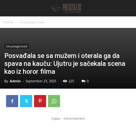
Home
Uncategorized
Uncategorized
Posvađala se sa mužem i oterala ga da
spava na kauču: Ujutru je sačekala scena
kao iz horor filma
By
Admin
-
September 23, 2025
225
0
Oglasi - Advertisement