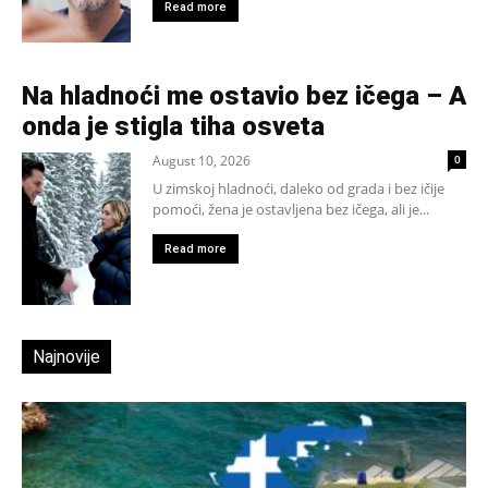
Read more
Na hladnoći me ostavio bez ičega – A
onda je stigla tiha osveta
August 10, 2026
0
U zimskoj hladnoći, daleko od grada i bez ičije
pomoći, žena je ostavljena bez ičega, ali je...
Read more
Najnovije