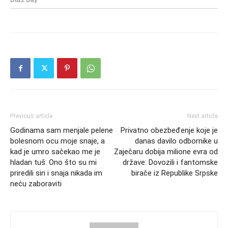
Previous article
Next article
Godinama sam menjale pelene
Privatno obezbeđenje koje je
bolesnom ocu moje snaje, a
danas davilo odbornike u
kad je umro sačekao me je
Zaječaru dobija milione evra od
hladan tuš: Ono što su mi
države: Dovozili i fantomske
priredili sin i snaja nikada im
birače iz Republike Srpske
neću zaboraviti