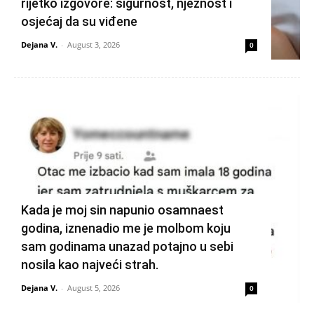
rijetko izgovore: sigurnost, nježnost i
osjećaj da su viđene
Dejana V.
-
August 3, 2026
0
Kada je moj sin napunio osamnaest
godina, iznenadio me je molbom koju
sam godinama unazad potajno u sebi
nosila kao najveći strah.
Dejana V.
-
August 5, 2026
0