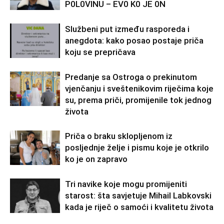
P0L0VINU – EV0 K0 JE 0N
Službeni put između rasporeda i
anegdota: kako posao postaje priča
koju se prepričava
Predanje sa Ostroga o prekinutom
vjenčanju i sveštenikovim riječima koje
su, prema priči, promijenile tok jednog
života
Priča o braku sklopljenom iz
posljednje želje i pismu koje je otkrilo
ko je on zapravo
Tri navike koje mogu promijeniti
starost: šta savjetuje Mihail Labkovski
kada je riječ o samoći i kvalitetu života