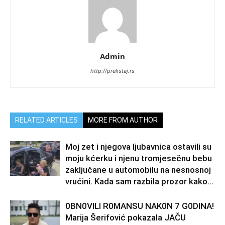
Admin
http://prelistaj.rs
RELATED ARTICLES
MORE FROM AUTHOR
Moj zet i njegova ljubavnica ostavili su
moju kćerku i njenu tromjesečnu bebu
zaključane u automobilu na nesnosnoj
vrućini. Kada sam razbila prozor kako...
0BN0VlLl R0MANSU NAK0N 7 G0DlNA!
Marija Šerifović pokazala JAČU