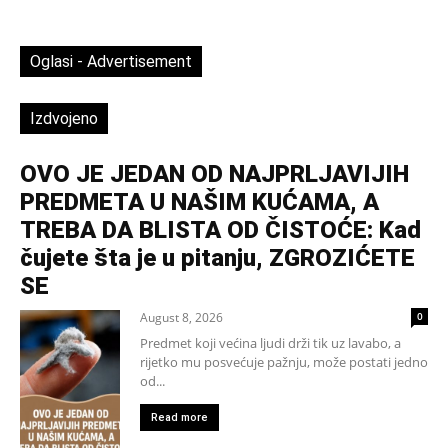
Oglasi - Advertisement
Izdvojeno
OVO JE JEDAN OD NAJPRLJAVIJIH
PREDMETA U NAŠIM KUĆAMA, A
TREBA DA BLISTA OD ČISTOĆE: Kad
čujete šta je u pitanju, ZGROZIĆETE
SE
August 8, 2026
0
Predmet koji većina ljudi drži tik uz lavabo, a
rijetko mu posvećuje pažnju, može postati jedno
od...
Read more