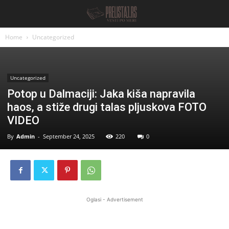
Home
Uncategorized
Uncategorized
Potop u Dalmaciji: Jaka kiša napravila
haos, a stiže drugi talas pljuskova FOTO
VIDEO
By
Admin
-
September 24, 2025
220
0
Oglasi - Advertisement