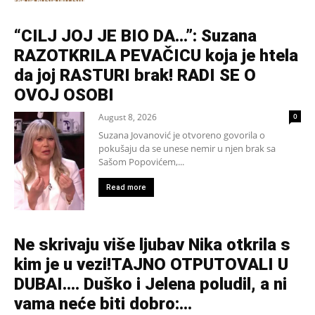
“CILJ JOJ JE BIO DA…”: Suzana
RAZOTKRILA PEVAČICU koja je htela
da joj RASTURI brak! RADI SE O
OVOJ OSOBI
August 8, 2026
0
Suzana Jovanović je otvoreno govorila o
pokušaju da se unese nemir u njen brak sa
Sašom Popovićem,...
Read more
Ne skrivaju više ljubav Nika otkrila s
kim je u vezi!TAJNO OTPUTOVALI U
DUBAI…. Duško i Jelena poludil, a ni
vama neće biti dobro:...