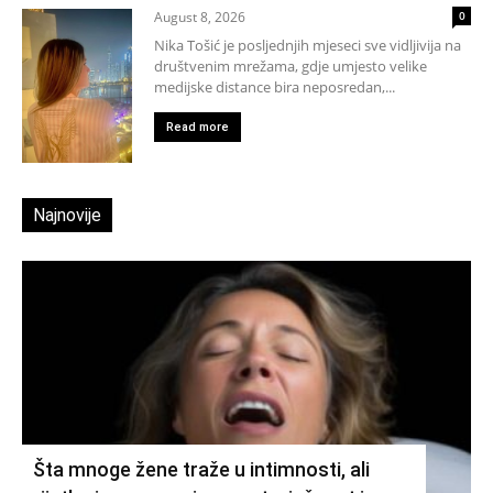
August 8, 2026
0
Nika Tošić je posljednjih mjeseci sve vidljivija na
društvenim mrežama, gdje umjesto velike
medijske distance bira neposredan,...
Read more
Najnovije
Šta mnoge žene traže u intimnosti, ali