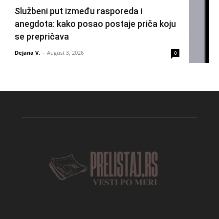
Službeni put između rasporeda i
anegdota: kako posao postaje priča koju
se prepričava
Dejana V.
-
August 3, 2026
0