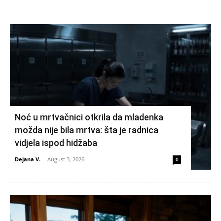
Noć u mrtvačnici otkrila da mladenka
možda nije bila mrtva: šta je radnica
vidjela ispod hidžaba
Dejana V.
-
August 3, 2026
0