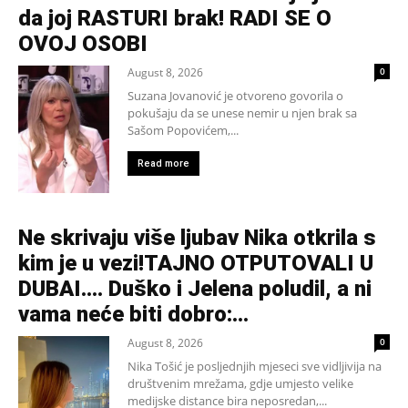
da joj RASTURI brak! RADI SE O
OVOJ OSOBI
August 8, 2026
0
Suzana Jovanović je otvoreno govorila o
pokušaju da se unese nemir u njen brak sa
Sašom Popovićem,...
Read more
Ne skrivaju više ljubav Nika otkrila s
kim je u vezi!TAJNO OTPUTOVALI U
DUBAI…. Duško i Jelena poludil, a ni
vama neće biti dobro:...
August 8, 2026
0
Nika Tošić je posljednjih mjeseci sve vidljivija na
društvenim mrežama, gdje umjesto velike
medijske distance bira neposredan,...