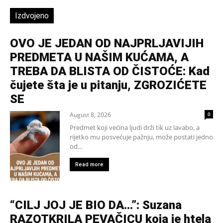
Izdvojeno
OVO JE JEDAN OD NAJPRLJAVIJIH
PREDMETA U NAŠIM KUĆAMA, A
TREBA DA BLISTA OD ČISTOĆE: Kad
čujete šta je u pitanju, ZGROZIĆETE
SE
August 8, 2026
0
Predmet koji većina ljudi drži tik uz lavabo, a
rijetko mu posvećuje pažnju, može postati jedno
od...
Read more
“CILJ JOJ JE BIO DA…”: Suzana
RAZOTKRILA PEVAČICU koja je htela