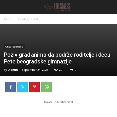
Home
Uncategorized
Uncategorized
Poziv građanima da podrže roditelje i decu
Pete beogradske gimnazije
By
Admin
-
September 24, 2025
221
0
Oglasi - Advertisement