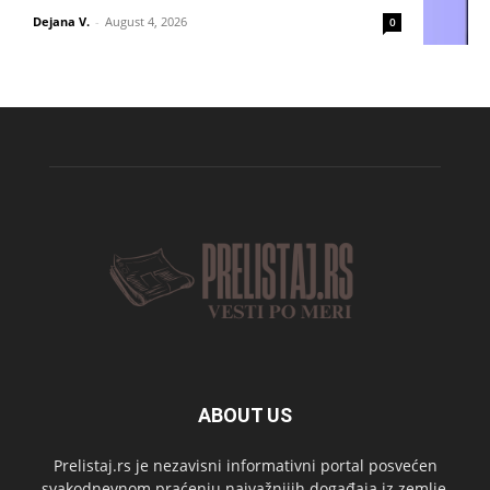
Dejana V.
-
August 4, 2026
0
ABOUT US
Prelistaj.rs je nezavisni informativni portal posvećen
svakodnevnom praćenju najvažnijih događaja iz zemlje,