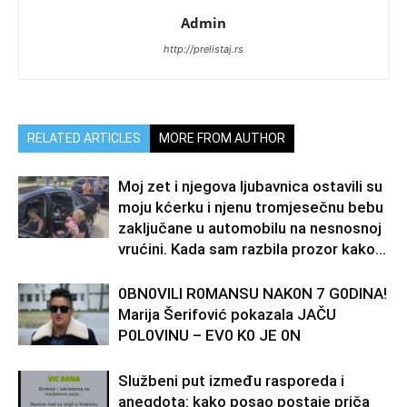
Admin
http://prelistaj.rs
RELATED ARTICLES
MORE FROM AUTHOR
Moj zet i njegova ljubavnica ostavili su
moju kćerku i njenu tromjesečnu bebu
zaključane u automobilu na nesnosnoj
vrućini. Kada sam razbila prozor kako...
0BN0VlLl R0MANSU NAK0N 7 G0DlNA!
Marija Šerifović pokazala JAČU
P0L0VINU – EV0 K0 JE 0N
Službeni put između rasporeda i
anegdota: kako posao postaje priča