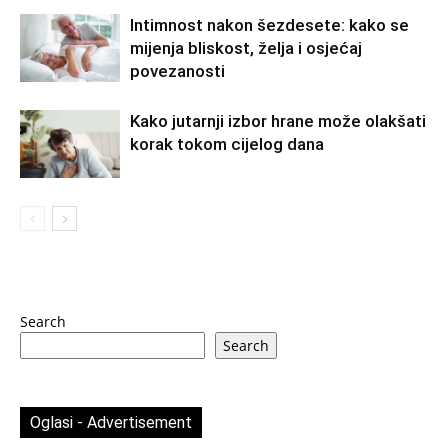
Intimnost nakon šezdesete: kako se
mijenja bliskost, želja i osjećaj
povezanosti
Kako jutarnji izbor hrane može olakšati
korak tokom cijelog dana
Search
Search
Oglasi - Advertisement