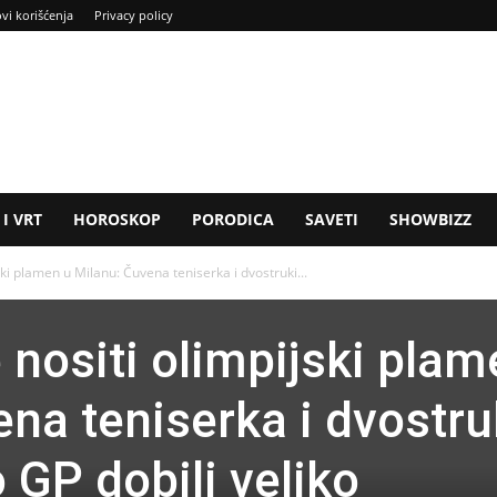
ovi korišćenja
Privacy policy
I VRT
HOROSKOP
PORODICA
SAVETI
SHOWBIZZ
ski plamen u Milanu: Čuvena teniserka i dvostruki...
 nositi olimpijski plam
na teniserka i dvostru
GP dobili veliko