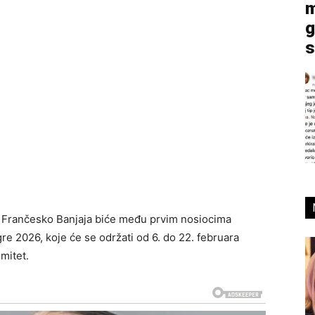
m
g
s
ta Frančesko Banjaja biće među prvim nosiocima
re 2026, koje će se održati od 6. do 22. februara
omitet.