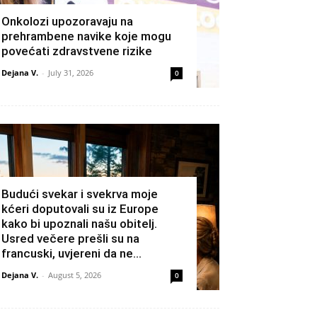
Onkolozi upozoravaju na
prehrambene navike koje mogu
povećati zdravstvene rizike
Dejana V.
-
July 31, 2026
0
Budući svekar i svekrva moje
kćeri doputovali su iz Europe
kako bi upoznali našu obitelj.
Usred večere prešli su na
francuski, uvjereni da ne...
Dejana V.
-
August 5, 2026
0