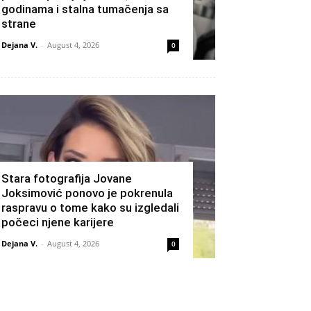
godinama i stalna tumačenja sa
strane
Dejana V.
-
August 4, 2026
0
Stara fotografija Jovane
Joksimović ponovo je pokrenula
raspravu o tome kako su izgledali
počeci njene karijere
Dejana V.
-
August 4, 2026
0