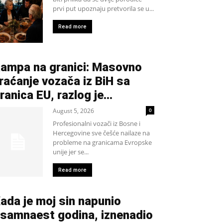
prvi put upoznaju pretvorila se u...
Read more
ampa na granici: Masovno
raćanje vozača iz BiH sa
ranica EU, razlog je…
August 5, 2026
0
Profesionalni vozači iz Bosne i
Hercegovine sve češće nailaze na
probleme na granicama Evropske
unije jer se...
Read more
ada je moj sin napunio
samnaest godina, iznenadio