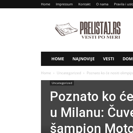
Home
Impressum
Kontakt
O nama
Pravila i usl
Prelistaj
RS
HOME
NAJNOVIJE
VESTI
DOM 
Home
Uncategorized
Poznato ko će nositi olimpij
Uncategorized
Poznato ko će
u Milanu: Čuve
šampion Moto 