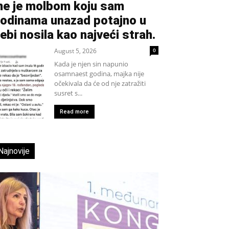
e je molbom koju sam
odinama unazad potajno u
ebi nosila kao najveći strah.
August 5, 2026
0
Kada je njen sin napunio
osamnaest godina, majka nije
očekivala da će od nje zatražiti
susret s...
Read more
Najnovije