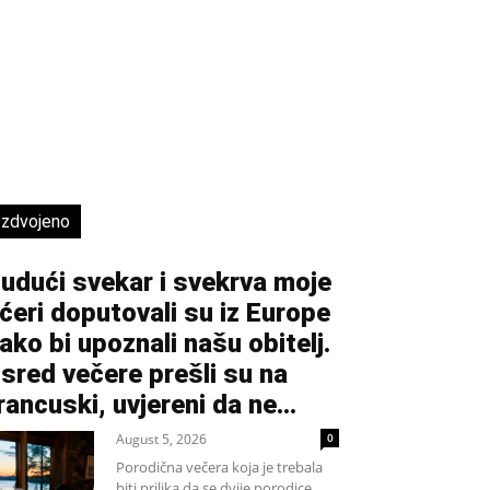
Izdvojeno
udući svekar i svekrva moje
ćeri doputovali su iz Europe
ako bi upoznali našu obitelj.
sred večere prešli su na
rancuski, uvjereni da ne...
August 5, 2026
0
Porodična večera koja je trebala
biti prilika da se dvije porodice