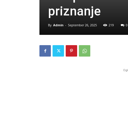
priznanje
By
Admin
-
September 26, 2025
219
0
Ogl