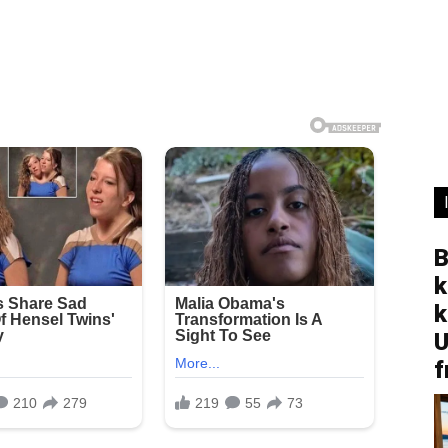
B
k
k
U
f