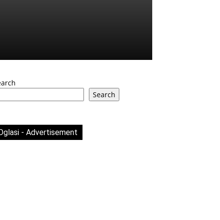
earch
Search
Oglasi - Advertisement