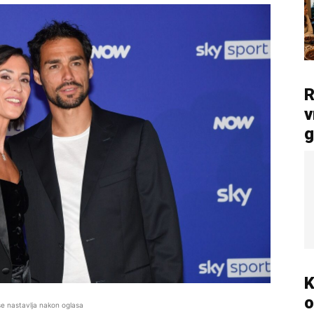
R
v
g
K
o
se nastavlja nakon oglasa