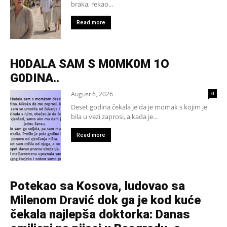
braka, rekao...
Read more
H0DALA SAM S M0MK0M 1O
G0DINA..
August 6, 2026
0
Deset godina čekala je da je momak s kojim je
bila u vezi zaprosi, a kada je...
Read more
Potekao sa Kosova, ludovao sa
Milenom Dravić dok ga je kod kuće
čekala najlepša doktorka: Danas