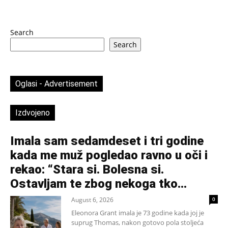
Search
Search
Oglasi - Advertisement
Izdvojeno
Imala sam sedamdeset i tri godine
kada me muž pogledao ravno u oči i
rekao: “Stara si. Bolesna si.
Ostavljam te zbog nekoga tko...
August 6, 2026
0
Eleonora Grant imala je 73 godine kada joj je
suprug Thomas, nakon gotovo pola stoljeća