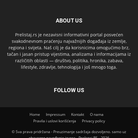
ABOUT US
Prelistaj.rs je nezavisni informativni portal posvećen
svakodnevnom praćenju najvažnijih događaja iz zemlje,
regiona i svijeta. Naš cilj je da korisnicima omogućimo brz,
tačan i jasan pristup vijestima, analizama i informacijama iz
različitih oblasti — društvo, politika, hronika, zabava,
lifestyle, zdravlje, tehnologija i još mnogo toga.
FOLLOW US
Home
Impressum
Kontakt
O nama
Pravila i uslovi korišćenja
Privacy policy
© Sva prava pridržana - Preuzimanje sadržaja dozvoljeno. samo uz
obavezno navođenje izvora - Prelistaj RS - 2026