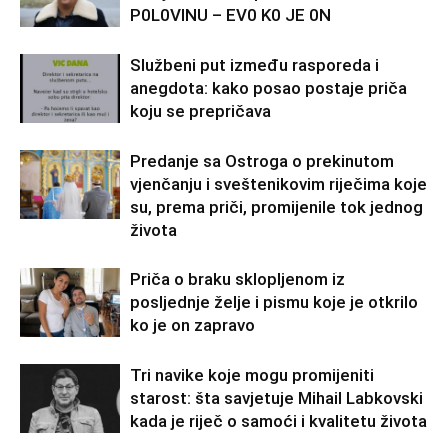
P0L0VINU – EV0 K0 JE 0N
Službeni put između rasporeda i
anegdota: kako posao postaje priča
koju se prepričava
Predanje sa Ostroga o prekinutom
vjenčanju i sveštenikovim riječima koje
su, prema priči, promijenile tok jednog
života
Priča o braku sklopljenom iz
posljednje želje i pismu koje je otkrilo
ko je on zapravo
Tri navike koje mogu promijeniti
starost: šta savjetuje Mihail Labkovski
kada je riječ o samoći i kvalitetu života