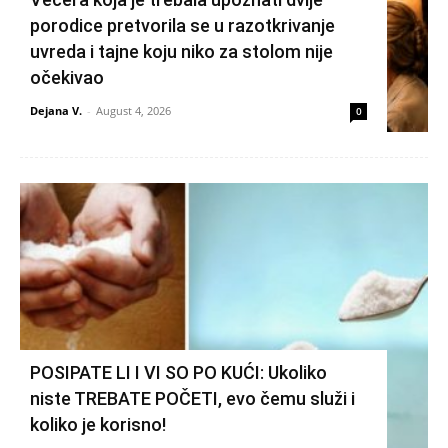
porodice pretvorila se u razotkrivanje
uvreda i tajne koju niko za stolom nije
očekivao
Dejana V.
-
August 4, 2026
0
POSIPATE LI I VI SO PO KUĆI: Ukoliko
niste TREBATE POČETI, evo čemu služi i
koliko je korisno!