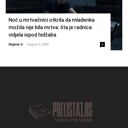
Noć u mrtvačnici otkrila da mladenka
možda nije bila mrtva: šta je radnica
vidjela ispod hidžaba
Dejana V.
-
August 3, 2026
0