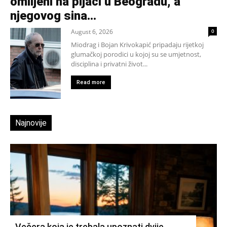
omiljeni na pijaci u Beogradu, a
njegovog sina...
August 6, 2026
0
Miodrag i Bojan Krivokapić pripadaju rijetkoj
glumačkoj porodici u kojoj su se umjetnost,
disciplina i privatni život...
Read more
Najnovije
Večera koja je trebala upoznati dvije