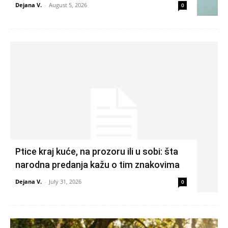
Dejana V.
-
August 5, 2026
0
Ptice kraj kuće, na prozoru ili u sobi: šta
narodna predanja kažu o tim znakovima
Dejana V.
-
July 31, 2026
0