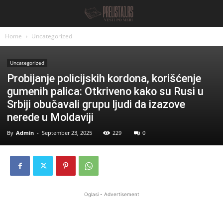
Home
Uncategorized
Uncategorized
Probijanje policijskih kordona, korišćenje
gumenih palica: Otkriveno kako su Rusi u
Srbiji obučavali grupu ljudi da izazove
nerede u Moldaviji
By
Admin
-
September 23, 2025
229
0
Oglasi - Advertisement