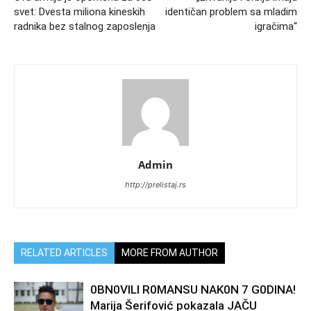
svet: Dvesta miliona kineskih
identičan problem sa mladim
radnika bez stalnog zaposlenja
igračima“
Admin
http://prelistaj.rs
RELATED ARTICLES
MORE FROM AUTHOR
0BN0VlLl R0MANSU NAK0N 7 G0DlNA!
Marija Šerifović pokazala JAČU