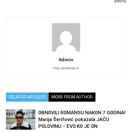
životu
Admin
http://prelistaj.rs
RELATED ARTICLES
MORE FROM AUTHOR
0BN0VlLl R0MANSU NAK0N 7 G0DlNA!
Marija Šerifović pokazala JAČU
P0L0VINU – EV0 K0 JE 0N