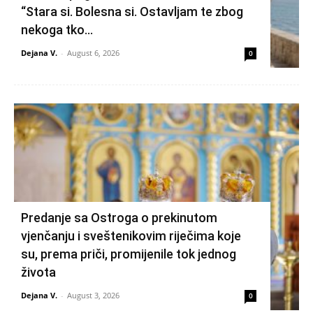
“Stara si. Bolesna si. Ostavljam te zbog
nekoga tko...
Dejana V.
-
August 6, 2026
0
Predanje sa Ostroga o prekinutom
vjenčanju i sveštenikovim riječima koje
su, prema priči, promijenile tok jednog
života
Dejana V.
-
August 3, 2026
0