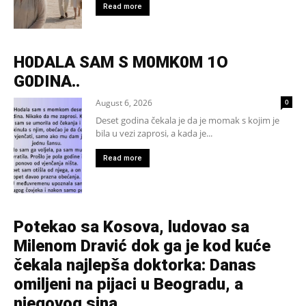
Read more
H0DALA SAM S M0MK0M 1O
G0DINA..
August 6, 2026
0
Deset godina čekala je da je momak s kojim je
bila u vezi zaprosi, a kada je...
Read more
Potekao sa Kosova, ludovao sa
Milenom Dravić dok ga je kod kuće
čekala najlepša doktorka: Danas
omiljeni na pijaci u Beogradu, a
njegovog sina...