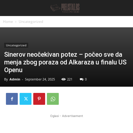
Home
Uncategorized
Uncategorized
Sinerov neočekivan potez – počeo sve da
menja zbog poraza od Alkaraza u finalu US
Openu
By
Admin
-
September 24, 2025
221
0
Oglasi - Advertisement