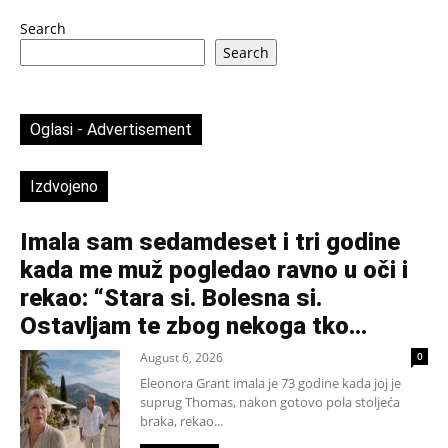
Search
Search
Oglasi - Advertisement
Izdvojeno
Imala sam sedamdeset i tri godine
kada me muž pogledao ravno u oči i
rekao: “Stara si. Bolesna si.
Ostavljam te zbog nekoga tko...
August 6, 2026
0
Eleonora Grant imala je 73 godine kada joj je
suprug Thomas, nakon gotovo pola stoljeća
braka, rekao...