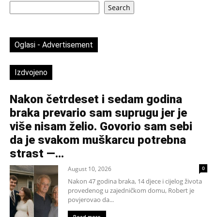
Search
Oglasi - Advertisement
Izdvojeno
Nakon četrdeset i sedam godina
braka prevario sam suprugu jer je
više nisam želio. Govorio sam sebi
da je svakom muškarcu potrebna
strast —...
August 10, 2026
0
Nakon 47 godina braka, 14 djece i cijelog života
provedenog u zajedničkom domu, Robert je
povjerovao da...