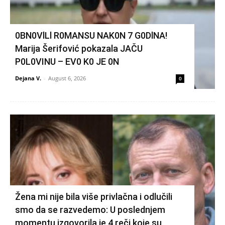
0BN0VlLl R0MANSU NAK0N 7 G0DlNA!
Marija Šerifović pokazala JAČU
P0L0VINU – EV0 K0 JE 0N
Dejana V.
-
August 6, 2026
0
Žena mi nije bila više privlačna i odlučili
smo da se razvedemo: U poslednjem
momentu izgovorila je 4 reči koje su