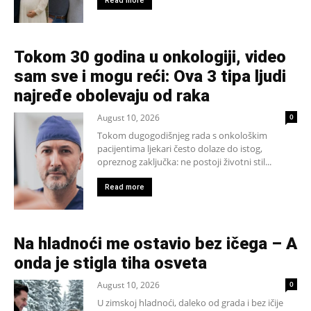
Read more
Tokom 30 godina u onkologiji, video
sam sve i mogu reći: Ova 3 tipa ljudi
najređe obolevaju od raka
August 10, 2026
0
Tokom dugogodišnjeg rada s onkološkim
pacijentima ljekari često dolaze do istog,
opreznog zaključka: ne postoji životni stil...
Read more
Na hladnoći me ostavio bez ičega – A
onda je stigla tiha osveta
August 10, 2026
0
U zimskoj hladnoći, daleko od grada i bez ičije