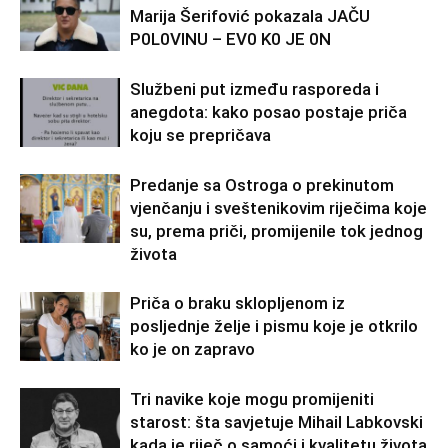
Marija Šerifović pokazala JAČU
P0L0VINU – EV0 K0 JE 0N
Službeni put između rasporeda i
anegdota: kako posao postaje priča
koju se prepričava
Predanje sa Ostroga o prekinutom
vjenčanju i sveštenikovim riječima koje
su, prema priči, promijenile tok jednog
života
Priča o braku sklopljenom iz
posljednje želje i pismu koje je otkrilo
ko je on zapravo
Tri navike koje mogu promijeniti
starost: šta savjetuje Mihail Labkovski
kada je riječ o samoći i kvalitetu života