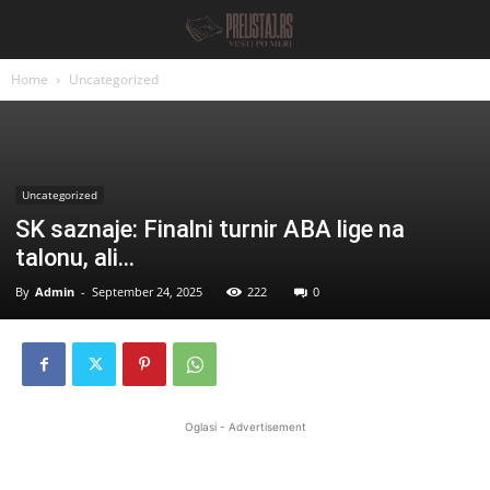
Home
Uncategorized
Uncategorized
SK saznaje: Finalni turnir ABA lige na
talonu, ali…
By
Admin
-
September 24, 2025
222
0
Oglasi - Advertisement