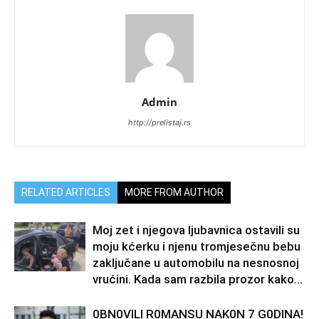
Admin
http://prelistaj.rs
RELATED ARTICLES
MORE FROM AUTHOR
Moj zet i njegova ljubavnica ostavili su
moju kćerku i njenu tromjesečnu bebu
zaključane u automobilu na nesnosnoj
vrućini. Kada sam razbila prozor kako...
0BN0VlLl R0MANSU NAK0N 7 G0DlNA!