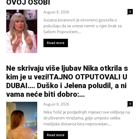
OVOJ OSOBI
August 8, 2026
0
Suzana Jovanović je otvoreno govorila o
pokušaju da se unese nemir u njen brak sa
Sašom Popovićem,...
Read more
Ne skrivaju više ljubav Nika otkrila s
kim je u vezi!TAJNO OTPUTOVALI U
DUBAI…. Duško i Jelena poludil, a ni
vama neće biti dobro:...
August 8, 2026
0
Nika Tošić je posljednjih mjeseci sve vidljivija na
društvenim mrežama, gdje umjesto velike
medijske distance bira neposredan,...
Read more