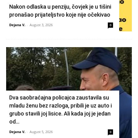
Nakon odlaska u penziju, čovjek je u tišini
pronašao prijateljstvo koje nije očekivao
Dejana V.
-
August 3, 2026
0
Dva saobraćajna policajca zaustavila su
mladu ženu bez razloga, pribili je uz auto i
grubo stavili joj lisice. Ali kada joj je jedan
od...
Dejana V.
-
August 5, 2026
0