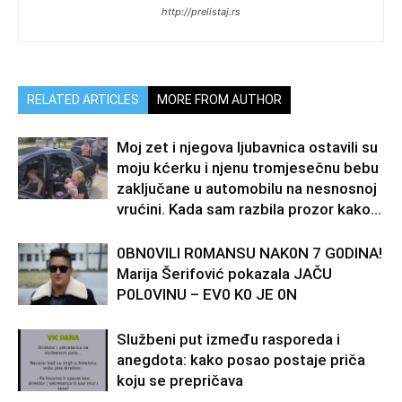
http://prelistaj.rs
RELATED ARTICLES
MORE FROM AUTHOR
Moj zet i njegova ljubavnica ostavili su
moju kćerku i njenu tromjesečnu bebu
zaključane u automobilu na nesnosnoj
vrućini. Kada sam razbila prozor kako...
0BN0VlLl R0MANSU NAK0N 7 G0DlNA!
Marija Šerifović pokazala JAČU
P0L0VINU – EV0 K0 JE 0N
Službeni put između rasporeda i
anegdota: kako posao postaje priča
koju se prepričava