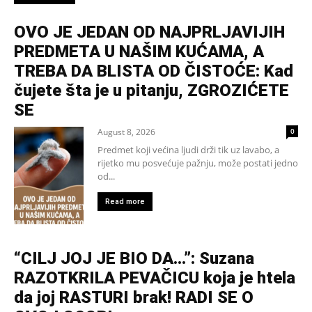
OVO JE JEDAN OD NAJPRLJAVIJIH
PREDMETA U NAŠIM KUĆAMA, A
TREBA DA BLISTA OD ČISTOĆE: Kad
čujete šta je u pitanju, ZGROZIĆETE
SE
August 8, 2026
0
Predmet koji većina ljudi drži tik uz lavabo, a
rijetko mu posvećuje pažnju, može postati jedno
od...
Read more
“CILJ JOJ JE BIO DA…”: Suzana
RAZOTKRILA PEVAČICU koja je htela
da joj RASTURI brak! RADI SE O