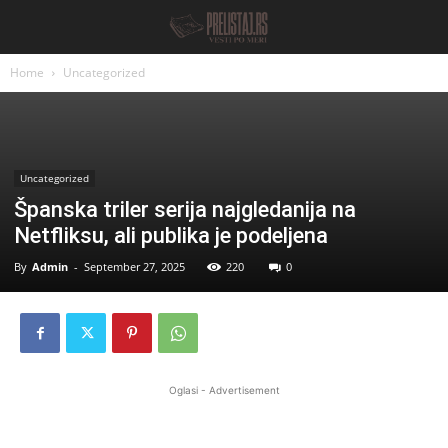
Home
Uncategorized
Uncategorized
Španska triler serija najgledanija na
Netfliksu, ali publika je podeljena
By
Admin
-
September 27, 2025
220
0
Oglasi - Advertisement