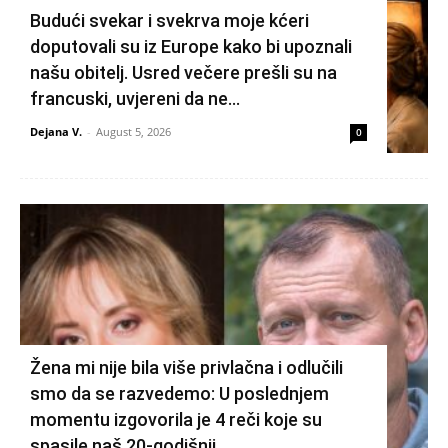
Budući svekar i svekrva moje kćeri
doputovali su iz Europe kako bi upoznali
našu obitelj. Usred večere prešli su na
francuski, uvjereni da ne...
Dejana V.
-
August 5, 2026
0
Žena mi nije bila više privlačna i odlučili
smo da se razvedemo: U poslednjem
momentu izgovorila je 4 reči koje su
spasile naš 20-godišnji...