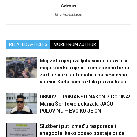
Admin
http://prelistaj.rs
RELATED ARTICLES
MORE FROM AUTHOR
Moj zet i njegova ljubavnica ostavili su
moju kćerku i njenu tromjesečnu bebu
zaključane u automobilu na nesnosnoj
vrućini. Kada sam razbila prozor kako...
0BN0VlLl R0MANSU NAK0N 7 G0DlNA!
Marija Šerifović pokazala JAČU
P0L0VINU – EV0 K0 JE 0N
Službeni put između rasporeda i
anegdota: kako posao postaje priča