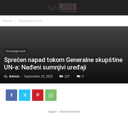
Home
Uncategorized
Uncategorized
Sprečen napad tokom Generalne skupštine
UN-a: Nađeni sumnjivi uređaji
By
Admin
-
September 23, 2025
227
0
Oglasi - Advertisement