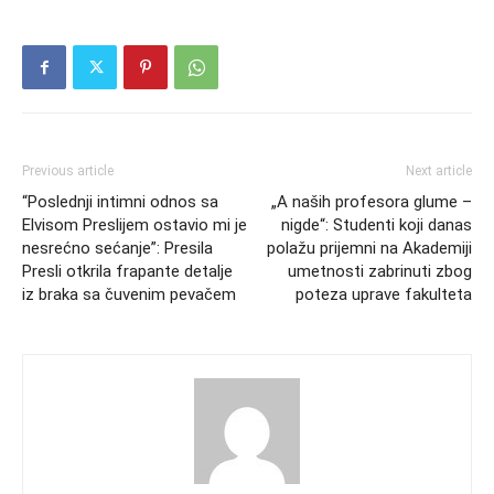
Previous article
Next article
“Poslednji intimni odnos sa
„A naših profesora glume –
Elvisom Preslijem ostavio mi je
nigde“: Studenti koji danas
nesrećno sećanje”: Presila
polažu prijemni na Akademiji
Presli otkrila frapante detalje
umetnosti zabrinuti zbog
iz braka sa čuvenim pevačem
poteza uprave fakulteta