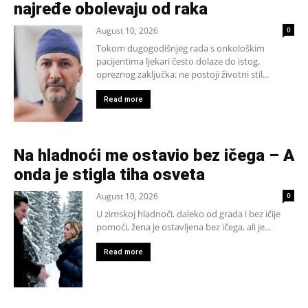
najređe obolevaju od raka
August 10, 2026
0
Tokom dugogodišnjeg rada s onkološkim
pacijentima ljekari često dolaze do istog,
opreznog zaključka: ne postoji životni stil...
Read more
Na hladnoći me ostavio bez ičega – A
onda je stigla tiha osveta
August 10, 2026
0
U zimskoj hladnoći, daleko od grada i bez ičije
pomoći, žena je ostavljena bez ičega, ali je...
Read more