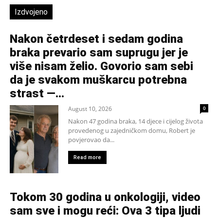
Izdvojeno
Nakon četrdeset i sedam godina
braka prevario sam suprugu jer je
više nisam želio. Govorio sam sebi
da je svakom muškarcu potrebna
strast —...
August 10, 2026
0
Nakon 47 godina braka, 14 djece i cijelog života
provedenog u zajedničkom domu, Robert je
povjerovao da...
Read more
Tokom 30 godina u onkologiji, video
sam sve i mogu reći: Ova 3 tipa ljudi