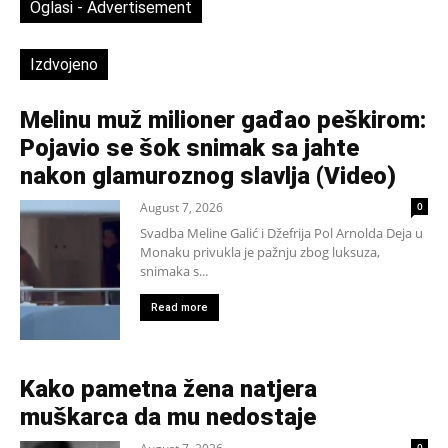
Oglasi - Advertisement
Izdvojeno
Melinu muž milioner gađao peškirom:
Pojavio se šok snimak sa jahte
nakon glamuroznog slavlja (Video)
August 7, 2026
0
Svadba Meline Galić i Džefrija Pol Arnolda Deja u
Monaku privukla je pažnju zbog luksuza,
snimaka s...
Read more
Kako pametna žena natjera
muškarca da mu nedostaje
0