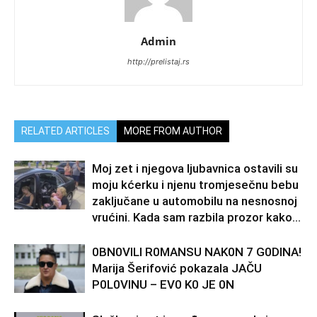
Admin
http://prelistaj.rs
RELATED ARTICLES
MORE FROM AUTHOR
Moj zet i njegova ljubavnica ostavili su
moju kćerku i njenu tromjesečnu bebu
zaključane u automobilu na nesnosnoj
vrućini. Kada sam razbila prozor kako...
0BN0VlLl R0MANSU NAK0N 7 G0DlNA!
Marija Šerifović pokazala JAČU
P0L0VINU – EV0 K0 JE 0N