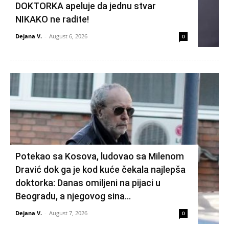
DOKTORKA apeluje da jednu stvar
NIKAKO ne radite!
Dejana V.
-
August 6, 2026
0
Potekao sa Kosova, ludovao sa Milenom
Dravić dok ga je kod kuće čekala najlepša
doktorka: Danas omiljeni na pijaci u
Beogradu, a njegovog sina...
Dejana V.
-
August 7, 2026
0