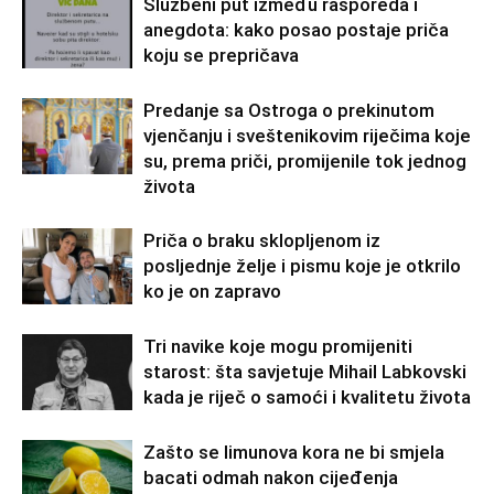
Službeni put između rasporeda i
anegdota: kako posao postaje priča
koju se prepričava
Predanje sa Ostroga o prekinutom
vjenčanju i sveštenikovim riječima koje
su, prema priči, promijenile tok jednog
života
Priča o braku sklopljenom iz
posljednje želje i pismu koje je otkrilo
ko je on zapravo
Tri navike koje mogu promijeniti
starost: šta savjetuje Mihail Labkovski
kada je riječ o samoći i kvalitetu života
Zašto se limunova kora ne bi smjela
bacati odmah nakon cijeđenja