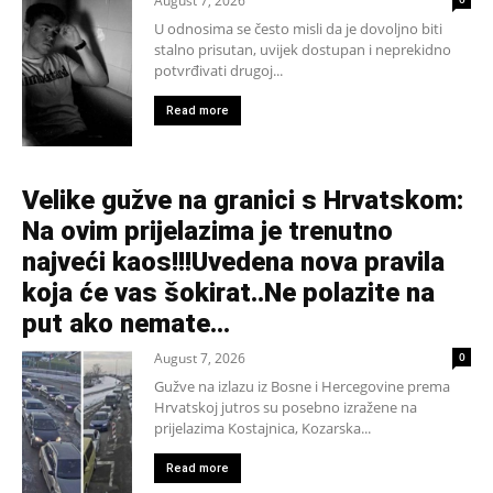
August 7, 2026
U odnosima se često misli da je dovoljno biti
stalno prisutan, uvijek dostupan i neprekidno
potvrđivati drugoj...
Read more
Velike gužve na granici s Hrvatskom:
Na ovim prijelazima je trenutno
najveći kaos!!!Uvedena nova pravila
koja će vas šokirat..Ne polazite na
put ako nemate...
August 7, 2026
0
Gužve na izlazu iz Bosne i Hercegovine prema
Hrvatskoj jutros su posebno izražene na
prijelazima Kostajnica, Kozarska...
Read more