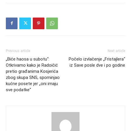
Previous article
Next article
„Biće haosa u subotu“:
Počelo izvlačenje „Fristajlera“
Otkrivamo kako je Radoičić
iz Save posle dve i po godine
pretio građanima Kosjerića
zbog skupa SNS, spominjao
kućne posete jer „oni imaju
sve podatke“