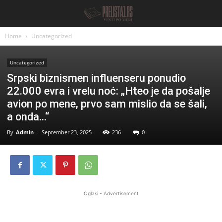
Home
Uncategorized
Uncategorized
Srpski biznismen influenseru ponudio
22.000 evra i vrelu noć: „Hteo je da pošalje
avion po mene, prvo sam mislio da se šali,
a onda…“
By
Admin
-
September 23, 2025
236
0
Oglasi - Advertisement