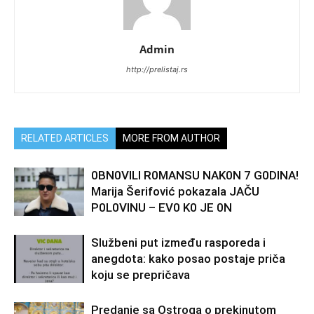
Admin
http://prelistaj.rs
RELATED ARTICLES
MORE FROM AUTHOR
0BN0VlLl R0MANSU NAK0N 7 G0DlNA!
Marija Šerifović pokazala JAČU
P0L0VINU – EV0 K0 JE 0N
Službeni put između rasporeda i
anegdota: kako posao postaje priča
koju se prepričava
Predanje sa Ostroga o prekinutom