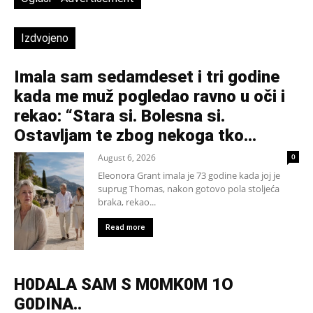
Izdvojeno
Imala sam sedamdeset i tri godine
kada me muž pogledao ravno u oči i
rekao: “Stara si. Bolesna si.
Ostavljam te zbog nekoga tko...
August 6, 2026
0
Eleonora Grant imala je 73 godine kada joj je
suprug Thomas, nakon gotovo pola stoljeća
braka, rekao...
Read more
H0DALA SAM S M0MK0M 1O
G0DINA..