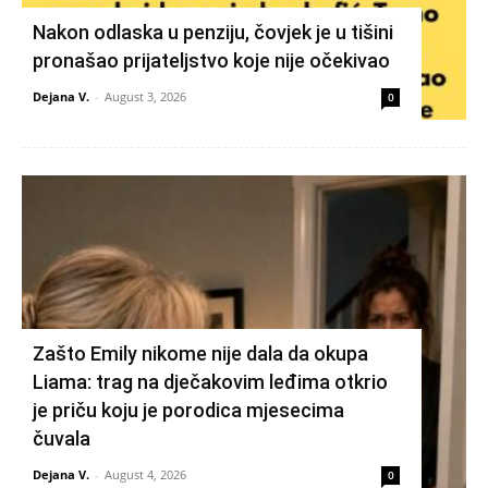
Nakon odlaska u penziju, čovjek je u tišini
pronašao prijateljstvo koje nije očekivao
Dejana V.
-
August 3, 2026
0
Zašto Emily nikome nije dala da okupa
Liama: trag na dječakovim leđima otkrio
je priču koju je porodica mjesecima
čuvala
Dejana V.
-
August 4, 2026
0