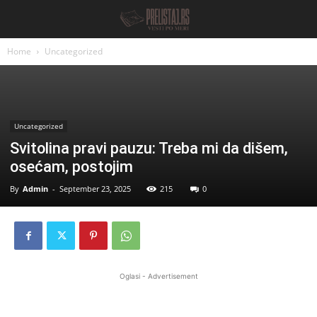
Home
Uncategorized
Uncategorized
Svitolina pravi pauzu: Treba mi da dišem,
osećam, postojim
By
Admin
-
September 23, 2025
215
0
Oglasi - Advertisement