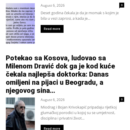
August 6, 2026
0
Deset godina čekala je da je momak s kojim je
bila u vezi zaprosi, a kada je...
Read more
Potekao sa Kosova, ludovao sa
Milenom Dravić dok ga je kod kuće
čekala najlepša doktorka: Danas
omiljeni na pijaci u Beogradu, a
njegovog sina...
August 6, 2026
0
Miodrag i Bojan Krivokapić pripadaju rijetkoj
glumačkoj porodici u kojoj su se umjetnost,
disciplina i privatni život...
Read more