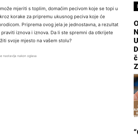
se može mjeriti s toplim, domaćim pecivom koje se topi u
 kroz korake za pripremu ukusnog peciva koje će
O
orodicom. Priprema ovog jela je jednostavna, a rezultat
 praviti iznova i iznova. Da li ste spremni da otkrijete
U
lužiti svoje mjesto na vašem stolu?
D
č
se nastavlja nakon oglasa
Z
“