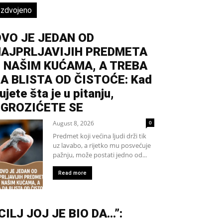
Izdvojeno
VO JE JEDAN OD
NAJPRLJAVIJIH PREDMETA
 NAŠIM KUĆAMA, A TREBA
A BLISTA OD ČISTOĆE: Kad
ujete šta je u pitanju,
GROZIĆETE SE
August 8, 2026
0
Predmet koji većina ljudi drži tik
uz lavabo, a rijetko mu posvećuje
pažnju, može postati jedno od...
Read more
CILJ JOJ JE BIO DA…”: