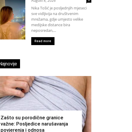
August 8, 2026
Nika Tošić je posljednjih mjeseci
sve vidljivija na društvenim
mrežama, gdje umjesto velike
medijske distance bira
neposredan,...
Read more
Najnovije
Zašto su porodične granice
važne: Posljedice narušavanja
povjerenja i odnosa