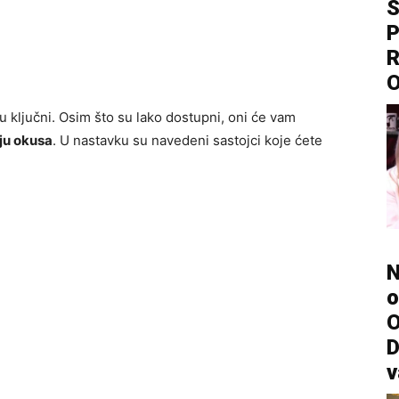
S
P
R
u ključni. Osim što su lako dostupni, oni će vam
ju okusa
. U nastavku su navedeni sastojci koje ćete
N
o
O
D
v