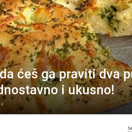
da ćeš ga praviti dva p
dnostavno i ukusno!
0
S