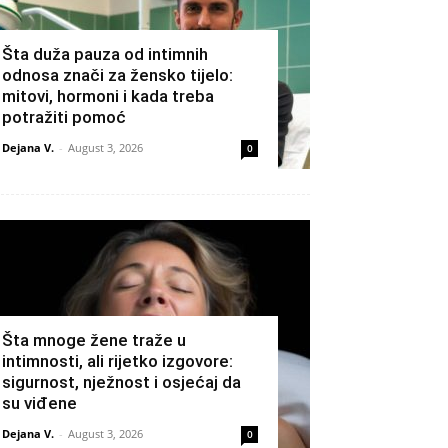
Šta duža pauza od intimnih
odnosa znači za žensko tijelo:
mitovi, hormoni i kada treba
potražiti pomoć
Dejana V.
-
August 3, 2026
0
Šta mnoge žene traže u
intimnosti, ali rijetko izgovore:
sigurnost, nježnost i osjećaj da
su viđene
Dejana V.
-
August 3, 2026
0