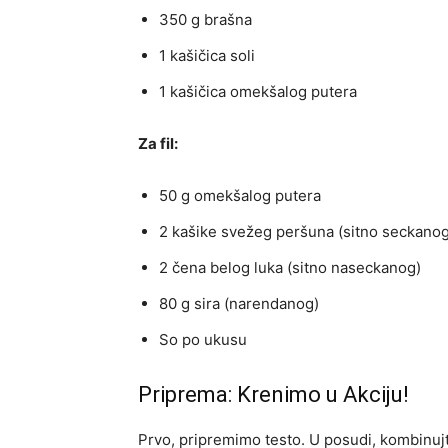
350 g brašna
1 kašičica soli
1 kašičica omekšalog putera
Za fil:
50 g omekšalog putera
2 kašike svežeg peršuna (sitno seckanog
2 čena belog luka (sitno naseckanog)
80 g sira (narendanog)
So po ukusu
Priprema: Krenimo u Akciju!
Prvo, pripremimo testo. U posudi, kombinujte