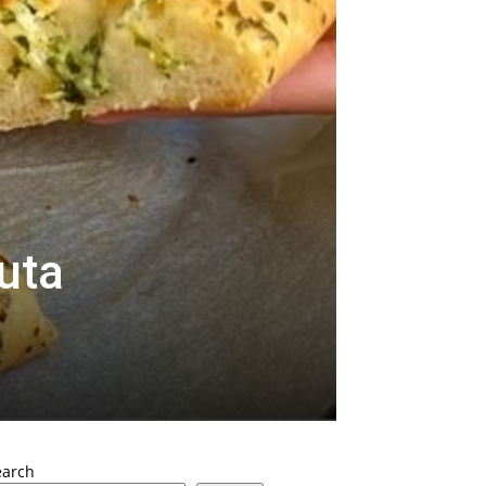
uta
earch