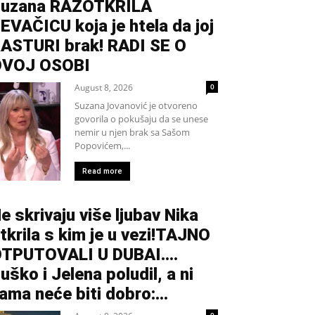
uzana RAZOTKRILA
EVAČICU koja je htela da joj
ASTURI brak! RADI SE O
OVOJ OSOBI
August 8, 2026
0
Suzana Jovanović je otvoreno
govorila o pokušaju da se unese
nemir u njen brak sa Sašom
Popovićem,...
Read more
e skrivaju više ljubav Nika
tkrila s kim je u vezi!TAJNO
TPUTOVALI U DUBAI….
uško i Jelena poludil, a ni
ama neće biti dobro:...
0