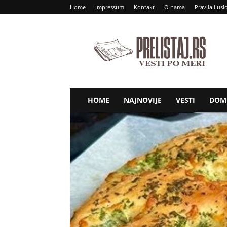
Home
Impressum
Kontakt
O nama
Pravila i usl
Prelistaj
RS
HOME
NAJNOVIJE
VESTI
DOM 