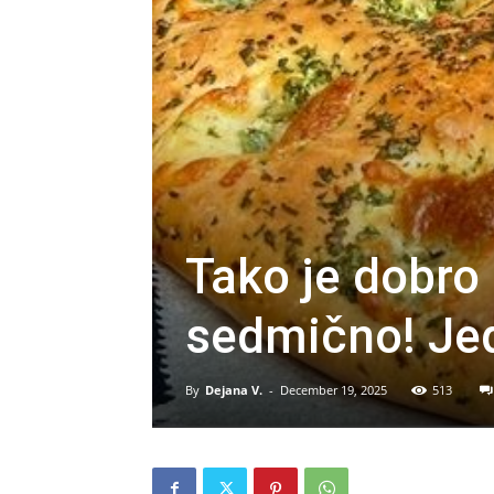
Tako je dobro 
sedmično! Je
By
Dejana V.
-
December 19, 2025
513