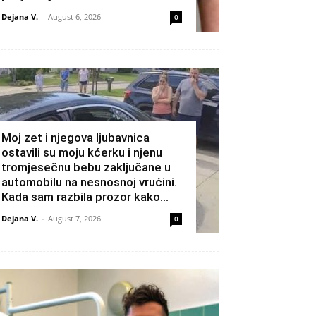
Dejana V.
-
August 6, 2026
0
Moj zet i njegova ljubavnica
ostavili su moju kćerku i njenu
tromjesečnu bebu zaključane u
automobilu na nesnosnoj vrućini.
Kada sam razbila prozor kako...
Dejana V.
-
August 7, 2026
0