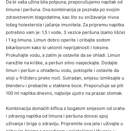
Da bi vaša užina bila potpuna, preporučujemo napitak od
limuna i peršuna. Ova kombinacija je poznata po svojim
zdravstvenim blagodatima, kao što su snižavanje nivoa
lošeg holesterola i jačanje imuniteta. Za pripremu napitka
potrebno vam je: 1,5 l vode, 3 vezice peršuna (samo lišće)
i 1 kg limuna.
Limun dobro operite i oribajte sodom
bikarbonom kako bi uklonili neprijatnosti i toksine.
Prokuhajte vodu, a zatim je ostavite da se ohladi. Limun
narežite na kriške, a peršun sitno nasjeckajte. Dodajte
limun i peršun u ohlađenu vodu, poklopite i ostavite da
stoji u frižideru preko noći.
Sutradan, smjesu izmiksajte u
blenderu i prebacite u staklene boce. Preporučuje se piti
100 ml napitka dnevno, najbolje ujutro na prazan stomak.
Kombinacija domaćih kiflica s bogatom smjesom od oraha
i zdravog napitka od limuna i peršuna donosi spoj
uživanja i brige o zdravlju. Pripremite ova jela i uživajte u