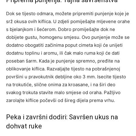
Dok se tijesto odmara, možete pripremiti punjenje koje je
srž okusa ovih kiflica. U zdjeli pomiješajte mljevene orahe
s bjelanjkom i šećerom. Dobro promiješajte dok ne
dobijete gustu, homogenu smjesu. Ovo punjenje može se
dodatno obogatiti začinima poput cimeta koji će unijeti
dodatnu toplinu i aromu, ili čak malo ruma koji će dati
poseban šarm. Kada je punjenje spremno, pređite na
oblikovanje kiflica. Razvaljajte tijesto na pobrašnjenoj
površini u pravokutnik debljine oko 3 mm. Isecite tijesto
na trokutiće, slične onima za kroasane, i na širi deo
svakog trokuta stavite malo smjese od oraha. Pažljivo
zarolajte kiflice počevši od šireg dijela prema vrhu.
Peka i završni dodiri: Savršen ukus na
dohvat ruke