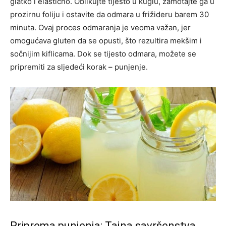
glatko i elastično. Oblikujte tijesto u kuglu, zamotajte ga u
prozirnu foliju i ostavite da odmara u frižideru barem 30
minuta. Ovaj proces odmaranja je veoma važan, jer
omogućava gluten da se opusti, što rezultira mekšim i
sočnijim kiflicama. Dok se tijesto odmara, možete se
pripremiti za sljedeći korak – punjenje.
Priprema punjenja: Tajna savršenstva