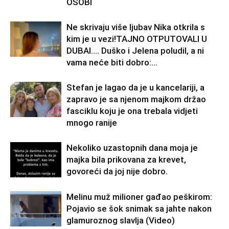
OSOBI
Ne skrivaju više ljubav Nika otkrila s
kim je u vezi!TAJNO OTPUTOVALI U
DUBAI…. Duško i Jelena poludil, a ni
vama neće biti dobro:...
Stefan je lagao da je u kancelariji, a
zapravo je sa njenom majkom držao
fasciklu koju je ona trebala vidjeti
mnogo ranije
Nekoliko uzastopnih dana moja je
majka bila prikovana za krevet,
govoreći da joj nije dobro.
Melinu muž milioner gađao peškirom:
Pojavio se šok snimak sa jahte nakon
glamuroznog slavlja (Video)