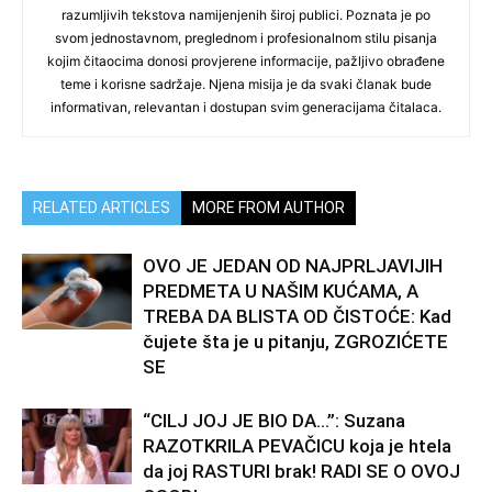
razumljivih tekstova namijenjenih široj publici. Poznata je po
svom jednostavnom, preglednom i profesionalnom stilu pisanja
kojim čitaocima donosi provjerene informacije, pažljivo obrađene
teme i korisne sadržaje. Njena misija je da svaki članak bude
informativan, relevantan i dostupan svim generacijama čitalaca.
RELATED ARTICLES
MORE FROM AUTHOR
OVO JE JEDAN OD NAJPRLJAVIJIH
PREDMETA U NAŠIM KUĆAMA, A
TREBA DA BLISTA OD ČISTOĆE: Kad
čujete šta je u pitanju, ZGROZIĆETE
SE
“CILJ JOJ JE BIO DA…”: Suzana
RAZOTKRILA PEVAČICU koja je htela
da joj RASTURI brak! RADI SE O OVOJ