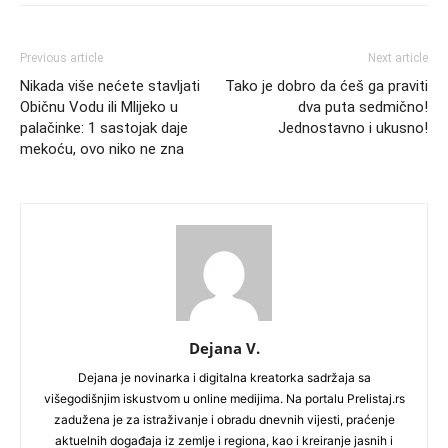
Previous article
Next article
Nikada više nećete stavljati
Tako je dobro da ćeš ga praviti
Običnu Vodu ili Mlijeko u
dva puta sedmično!
palačinke: 1 sastojak daje
Jednostavno i ukusno!
mekoću, ovo niko ne zna
Dejana V.
Dejana je novinarka i digitalna kreatorka sadržaja sa
višegodišnjim iskustvom u online medijima. Na portalu Prelistaj.rs
zadužena je za istraživanje i obradu dnevnih vijesti, praćenje
aktuelnih događaja iz zemlje i regiona, kao i kreiranje jasnih i