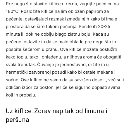
Pre nego što stavite kiflice u rernu, zagrijte pećnicu na
180°C. Posložite kiflice na lim obložen papirom za
pečenje, ostavljajući razmak između njih kako bi imale
prostora da se šire tokom pečenja. Pecite ih 20-25
minuta ili dok ne dobiju blago zlatnu boju.
Kada su
pečene, ostavite ih da se malo ohlade pre nego što ih
pospite šećerom u prahu. Ove kiflice možete poslužiti
kako toplu, tako i ohlađenu, a njihova aroma će obogatiti
svaki trenutak. Čuvanje je jednostavno; držite ih u
hermetički zatvorenoj posudi kako bi ostale mekane i
sočne.
Ove kiflice ne samo da su savršen desert, već su i
odličan izbor za poklon, jer će se sigurno dopasti svima
koji ih probaju.
Uz kiflice: Zdrav napitak od limuna i
peršuna