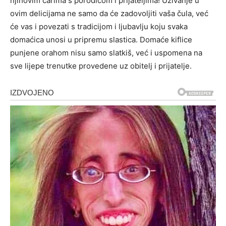
njihovim čarima s porodicom i prijateljima! Uživanje u
ovim delicijama ne samo da će zadovoljiti vaša čula, već
će vas i povezati s tradicijom i ljubavlju koju svaka
domaćica unosi u pripremu slastica. Domaće kiflice
punjene orahom nisu samo slatkiš, već i uspomena na
sve lijepe trenutke provedene uz obitelj i prijatelje.