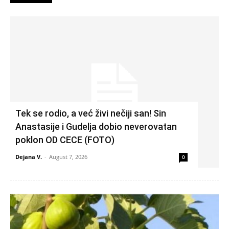
Tek se rodio, a već živi nečiji san! Sin
Anastasije i Gudelja dobio neverovatan
poklon OD CECE (FOTO)
Dejana V.
-
August 7, 2026
0