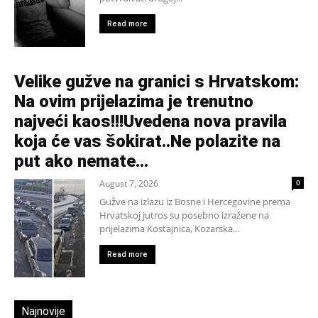
Read more
Velike gužve na granici s Hrvatskom:
Na ovim prijelazima je trenutno
najveći kaos!!!Uvedena nova pravila
koja će vas šokirat..Ne polazite na
put ako nemate...
August 7, 2026
0
Gužve na izlazu iz Bosne i Hercegovine prema
Hrvatskoj jutros su posebno izražene na
prijelazima Kostajnica, Kozarska...
Read more
Najnovije