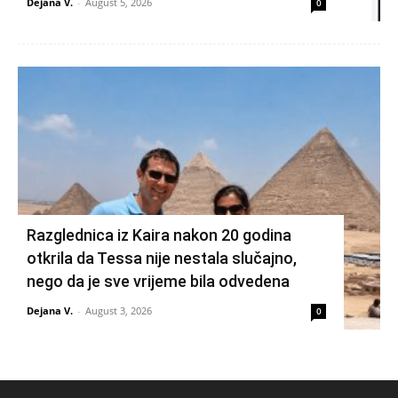
Dejana V.
-
August 5, 2026
0
Razglednica iz Kaira nakon 20 godina
otkrila da Tessa nije nestala slučajno,
nego da je sve vrijeme bila odvedena
Dejana V.
-
August 3, 2026
0