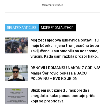
http://prelistaj.rs
RELATED ARTICLES
MORE FROM AUTHOR
Moj zet i njegova ljubavnica ostavili su
moju kćerku i njenu tromjesečnu bebu
zaključane u automobilu na nesnosnoj
vrućini. Kada sam razbila prozor kako...
0BN0VlLl R0MANSU NAK0N 7 G0DlNA!
Marija Šerifović pokazala JAČU
P0L0VINU – EV0 K0 JE 0N
Službeni put između rasporeda i
anegdota: kako posao postaje priča
koju se prepričava