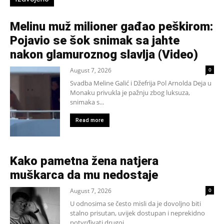
Melinu muž milioner gađao peškirom:
Pojavio se šok snimak sa jahte
nakon glamuroznog slavlja (Video)
August 7, 2026
0
Svadba Meline Galić i Džefrija Pol Arnolda Deja u
Monaku privukla je pažnju zbog luksuza,
snimaka s...
Read more
Kako pametna žena natjera
muškarca da mu nedostaje
August 7, 2026
0
U odnosima se često misli da je dovoljno biti
stalno prisutan, uvijek dostupan i neprekidno
potvrđivati drugoj...