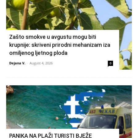
Zašto smokve u avgustu mogu biti
krupnije: skriveni prirodni mehanizam iza
omiljenog ljetnog ploda
Dejana V.
-
August 4, 2026
0
PANIKA NA PLAŽI TURISTI BJEŽE