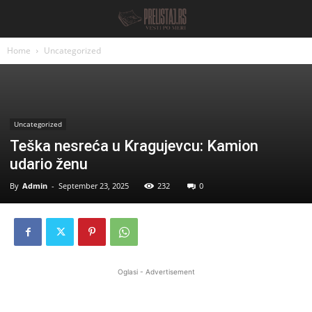
Home
Uncategorized
Uncategorized
Teška nesreća u Kragujevcu: Kamion
udario ženu
By
Admin
-
September 23, 2025
232
0
Oglasi - Advertisement