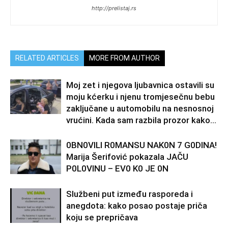
http://prelistaj.rs
RELATED ARTICLES
MORE FROM AUTHOR
Moj zet i njegova ljubavnica ostavili su
moju kćerku i njenu tromjesečnu bebu
zaključane u automobilu na nesnosnoj
vrućini. Kada sam razbila prozor kako...
0BN0VlLl R0MANSU NAK0N 7 G0DlNA!
Marija Šerifović pokazala JAČU
P0L0VINU – EV0 K0 JE 0N
Službeni put između rasporeda i
anegdota: kako posao postaje priča
koju se prepričava