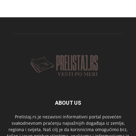
ABOUT US
Prelistaj.rs je nezavisni informativni portal posvećen
svakodnevnom praćenju najvažnijih događaja iz zemlje,
regiona i svijeta. Naš cilj je da korisnicima omogućimo brz,
tačan i jasan pristup vijestima, analizama i informacijama iz