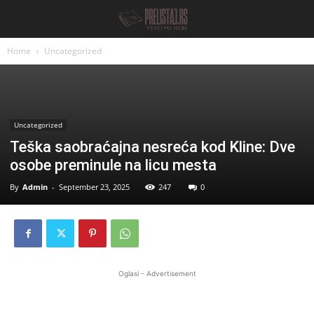
Home
Uncategorized
Uncategorized
Teška saobraćajna nesreća kod Kline: Dve
osobe preminule na licu mesta
By
Admin
-
September 23, 2025
247
0
Oglasi - Advertisement