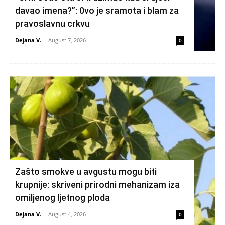
davao imena?”: 0vo je sramota i blam za
pravoslavnu crkvu
Dejana V.
-
August 7, 2026
0
Zašto smokve u avgustu mogu biti
krupnije: skriveni prirodni mehanizam iza
omiljenog ljetnog ploda
Dejana V.
-
August 4, 2026
0