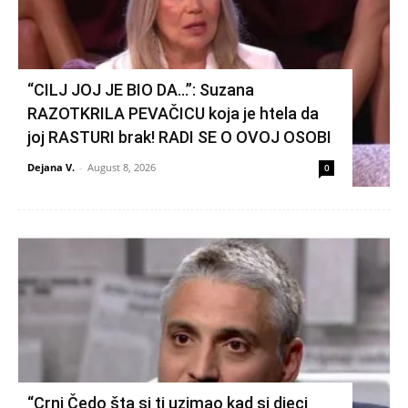
“CILJ JOJ JE BIO DA…”: Suzana
RAZOTKRILA PEVAČICU koja je htela da
joj RASTURI brak! RADI SE O OVOJ OSOBI
Dejana V.
-
August 8, 2026
0
“Crni Čedo šta si ti uzimao kad si djeci