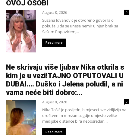
OVOJ OSOBI
August 8, 2026
0
Suzana Jovanović je otvoreno govorila o
pokušaju da se unese nemir u njen brak sa
Sašom Popovićem,...
Read more
Ne skrivaju više ljubav Nika otkrila s
kim je u vezi!TAJNO OTPUTOVALI U
DUBAI…. Duško i Jelena poludil, a ni
vama neće biti dobro:...
August 8, 2026
0
Nika Tošić je posljednjih mjeseci sve vidljivija na
društvenim mrežama, gdje umjesto velike
medijske distance bira neposredan,...
Read more