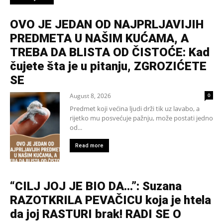
OVO JE JEDAN OD NAJPRLJAVIJIH
PREDMETA U NAŠIM KUĆAMA, A
TREBA DA BLISTA OD ČISTOĆE: Kad
čujete šta je u pitanju, ZGROZIĆETE
SE
August 8, 2026
0
Predmet koji većina ljudi drži tik uz lavabo, a
rijetko mu posvećuje pažnju, može postati jedno
od...
Read more
“CILJ JOJ JE BIO DA…”: Suzana
RAZOTKRILA PEVAČICU koja je htela
da joj RASTURI brak! RADI SE O