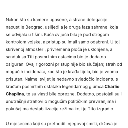
Nakon što su kamere ugašene, a strane delegacije
napustile Beograd, uslijedila je druga faza sahrane, koja
se odvijala u tišini. Kuća cvijeća bila je pod strogom
kontrolom vojske, a pristup su imali samo odabrani. U toj
skrivenoj atmosferi, privremena ploča je uklonjena, a
sanduk sa Titi posmrtnim ostacima bio je dodatno
osiguran. Ovaj rigorozni pristup nije bio slučajan; strah od
mogućih incidenata, kao što je krađa tijela, bio je veoma
prisutan. Naime, svijet je nedavno svjedočio incidentu s
krađom posmrtnih ostataka legendarnog glumca
Charlie
Chaplina
, te su vlasti bile oprezne. Dodatno, postojali su i
unutrašnji strahovi o mogućim političkim previranjima i
pokušajima destabilizacije režima koji je Tito izgradio.
U mjesecima koji su prethodili njegovoj smrti, država je