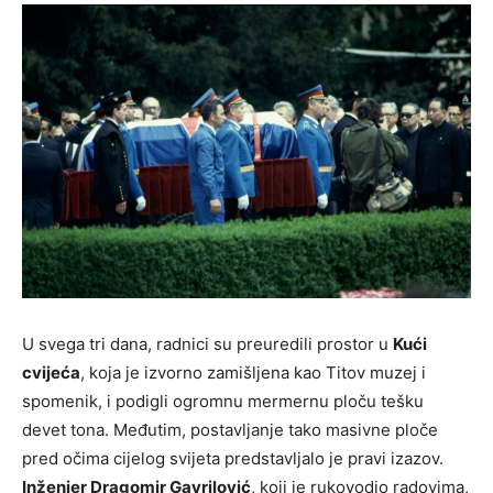
U svega tri dana, radnici su preuredili prostor u
Kući
cvijeća
, koja je izvorno zamišljena kao Titov muzej i
spomenik, i podigli ogromnu mermernu ploču tešku
devet tona. Međutim, postavljanje tako masivne ploče
pred očima cijelog svijeta predstavljalo je pravi izazov.
Inženjer Dragomir Gavrilović
, koji je rukovodio radovima,