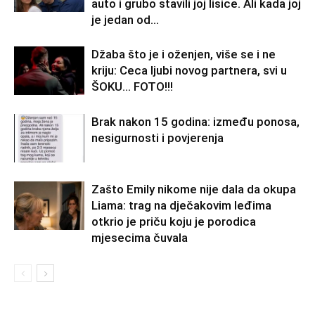
auto i grubo stavili joj lisice. Ali kada joj
je jedan od...
Džaba što je i oženjen, više se i ne
kriju: Ceca ljubi novog partnera, svi u
ŠOKU… FOTO!!!
Brak nakon 15 godina: između ponosa,
nesigurnosti i povjerenja
Zašto Emily nikome nije dala da okupa
Liama: trag na dječakovim leđima
otkrio je priču koju je porodica
mjesecima čuvala