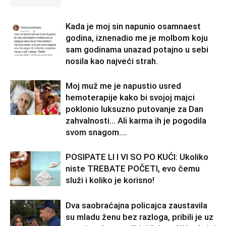
Kada je moj sin napunio osamnaest
godina, iznenadio me je molbom koju
sam godinama unazad potajno u sebi
nosila kao najveći strah.
Moj muž me je napustio usred
hemoterapije kako bi svojoj majci
poklonio luksuzno putovanje za Dan
zahvalnosti… Ali karma ih je pogodila
svom snagom....
POSIPATE LI I VI SO PO KUĆI: Ukoliko
niste TREBATE POČETI, evo čemu
služi i koliko je korisno!
Dva saobraćajna policajca zaustavila
su mladu ženu bez razloga, pribili je uz