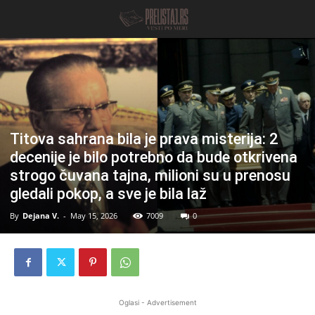
Titova sahrana bila je prava misterija: 2
decenije je bilo potrebno da bude otkrivena
strogo čuvana tajna, milioni su u prenosu
gledali pokop, a sve je bila laž
By
Dejana V.
-
May 15, 2026
7009
0
Oglasi - Advertisement