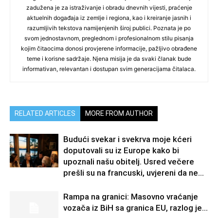
zadužena je za istraživanje i obradu dnevnih vijesti, praćenje
aktuelnih događaja iz zemlje i regiona, kao i kreiranje jasnih i
razumljivih tekstova namijenjenih široj publici. Poznata je po
svom jednostavnom, preglednom i profesionalnom stilu pisanja
kojim čitaocima donosi provjerene informacije, pažljivo obrađene
teme i korisne sadržaje. Njena misija je da svaki članak bude
informativan, relevantan i dostupan svim generacijama čitalaca.
RELATED ARTICLES
MORE FROM AUTHOR
Budući svekar i svekrva moje kćeri
doputovali su iz Europe kako bi
upoznali našu obitelj. Usred večere
prešli su na francuski, uvjereni da ne...
Rampa na granici: Masovno vraćanje
vozača iz BiH sa granica EU, razlog je…