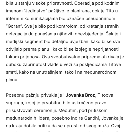
bila u stanju visoke pripravnosti. Operacija pod kodnim
imenom “Jedinstvo” pažljivo je planirana, dok je Tito u
internim komunikacijama bio označen pseudonimom
“Goran”. Sve je bilo pod kontrolom, od kretanja stranih
delegacija do ponašanja njihovih obezbjeđenja. Čak je i
medijski segment bio detaljno uvježban, kako bi se sve
odvijalo prema planu i kako bi se izbjegle neprijatnosti
tokom prijenosa. Ova sveobuhvatna priprema otkrivala je
duboku zabrinutost vlade u vezi sa posljedicama Titove
smrti, kako na unutrašnjem, tako i na međunarodnom
planu.
Posebnu pažnju privukla je i
Jovanka Broz
, Titoova
supruga, kojoj je prvobitno bilo uskraćeno pravo
prisustvovati ceremoniji. Međutim, pod pritiskom
međunarodnih lidera, posebno Indire Gandhi, Jovanka je
na kraju dobila priliku da se oprosti od svog muža. Ovaj