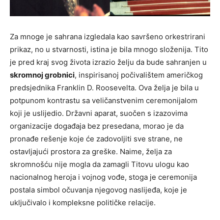
Za mnoge je sahrana izgledala kao savršeno orkestrirani
prikaz, no u stvarnosti, istina je bila mnogo složenija. Tito
je pred kraj svog života izrazio želju da bude sahranjen u
skromnoj grobnici
, inspirisanoj počivalištem američkog
predsjednika Franklin D. Roosevelta. Ova želja je bila u
potpunom kontrastu sa veličanstvenim ceremonijalom
koji je uslijedio. Državni aparat, suočen s izazovima
organizacije događaja bez presedana, morao je da
pronađe rešenje koje će zadovoljiti sve strane, ne
ostavljajući prostora za greške. Naime, želja za
skromnošću nije mogla da zamagli Titovu ulogu kao
nacionalnog heroja i vojnog vođe, stoga je ceremonija
postala simbol očuvanja njegovog naslijeđa, koje je
uključivalo i kompleksne političke relacije.