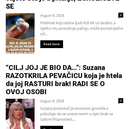
SE
August 8, 2026
0
Predmet koji većina ljudi drži tik uz lavabo, a
rijetko mu posvećuje pažnju, može postati jedno
od...
Read more
“CILJ JOJ JE BIO DA…”: Suzana
RAZOTKRILA PEVAČICU koja je htela
da joj RASTURI brak! RADI SE O
OVOJ OSOBI
August 8, 2026
0
Suzana Jovanović je otvoreno govorila o
pokušaju da se unese nemir u njen brak sa
Sašom Popovićem,...