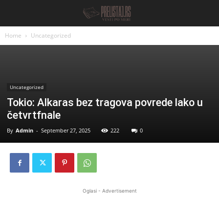
Home
Uncategorized
Uncategorized
Tokio: Alkaras bez tragova povrede lako u
četvrtfnale
By
Admin
-
September 27, 2025
222
0
Oglasi - Advertisement