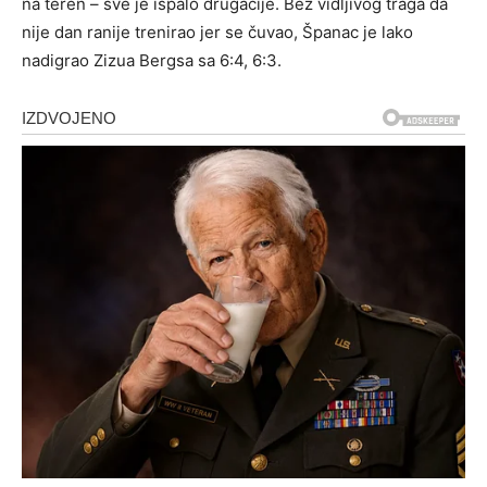
na teren – sve je ispalo drugačije. Bez vidljivog traga da
nije dan ranije trenirao jer se čuvao, Španac je lako
nadigrao Zizua Bergsa sa 6:4, 6:3.