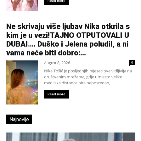
Read more
Ne skrivaju više ljubav Nika otkrila s
kim je u vezi!TAJNO OTPUTOVALI U
DUBAI…. Duško i Jelena poludil, a ni
vama neće biti dobro:...
August 8, 2026
0
Nika Tošić je posljednjih mjeseci sve vidljivija na
društvenim mrežama, gdje umjesto velike
medijske distance bira neposredan,...
Read more
Najnovije