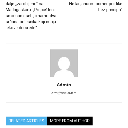
dalje „zarobljeno“ na
Netanjahuom primer politike
Madagaskaru: „Prepušteni
bez principa“
smo sami sebi, imamo dva
srčana bolesnika koji imaju
lekove do srede“
Admin
http://prelistaj.rs
RELATED ARTICLES
MORE FROM AUTHOR