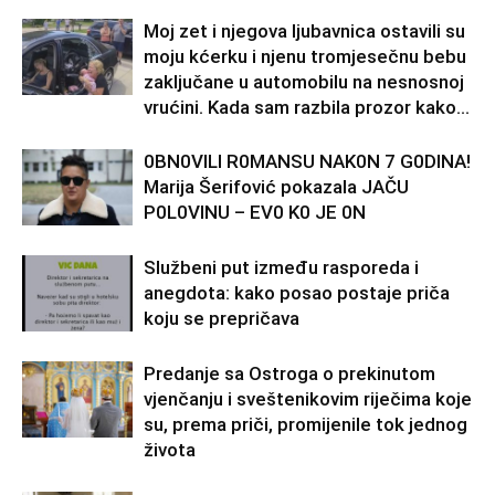
Moj zet i njegova ljubavnica ostavili su
moju kćerku i njenu tromjesečnu bebu
zaključane u automobilu na nesnosnoj
vrućini. Kada sam razbila prozor kako...
0BN0VlLl R0MANSU NAK0N 7 G0DlNA!
Marija Šerifović pokazala JAČU
P0L0VINU – EV0 K0 JE 0N
Službeni put između rasporeda i
anegdota: kako posao postaje priča
koju se prepričava
Predanje sa Ostroga o prekinutom
vjenčanju i sveštenikovim riječima koje
su, prema priči, promijenile tok jednog
života