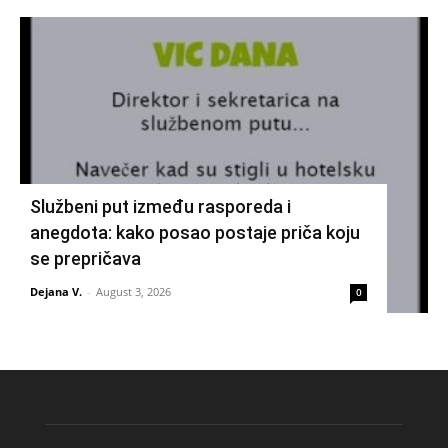
Službeni put između rasporeda i
anegdota: kako posao postaje priča koju
se prepričava
Dejana V.
-
August 3, 2026
0