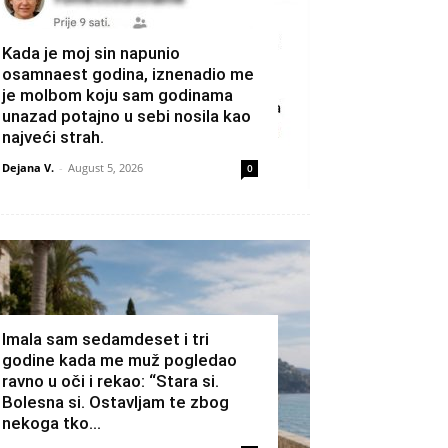
Kada je moj sin napunio
osamnaest godina, iznenadio me
je molbom koju sam godinama
unazad potajno u sebi nosila kao
najveći strah.
Dejana V.
-
August 5, 2026
0
Imala sam sedamdeset i tri
godine kada me muž pogledao
ravno u oči i rekao: “Stara si.
Bolesna si. Ostavljam te zbog
nekoga tko...