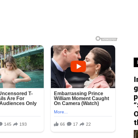
I
g
p
“
O
t