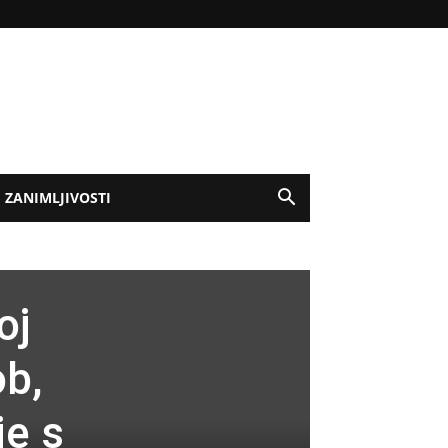
ZANIMLJIVOSTI
oj
ob,
je s