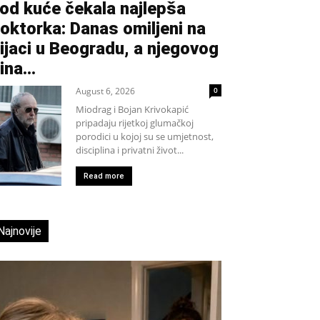
od kuće čekala najlepša
oktorka: Danas omiljeni na
ijaci u Beogradu, a njegovog
ina...
August 6, 2026
0
Miodrag i Bojan Krivokapić
pripadaju rijetkoj glumačkoj
porodici u kojoj su se umjetnost,
disciplina i privatni život...
Read more
Najnovije