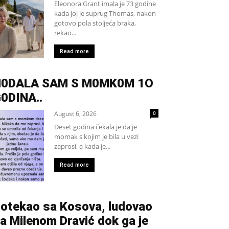
Eleonora Grant imala je 73 godine
kada joj je suprug Thomas, nakon
gotovo pola stoljeća braka,
rekao...
Read more
H0DALA SAM S M0MK0M 1O
0DINA..
August 6, 2026
0
Deset godina čekala je da je
momak s kojim je bila u vezi
zaprosi, a kada je...
Read more
otekao sa Kosova, ludovao
a Milenom Dravić dok ga je