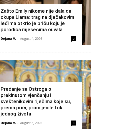
Zašto Emily nikome nije dala da
okupa Liama: trag na dječakovim
leđima otkrio je priču koju je
porodica mjesecima čuvala
Dejana V.
-
August 4, 2026
0
Predanje sa Ostroga o
prekinutom vjenčanju i
sveštenikovim riječima koje su,
prema priči, promijenile tok
jednog života
Dejana V.
-
August 3, 2026
0