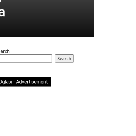
a
earch
Search
Oglasi - Advertisement