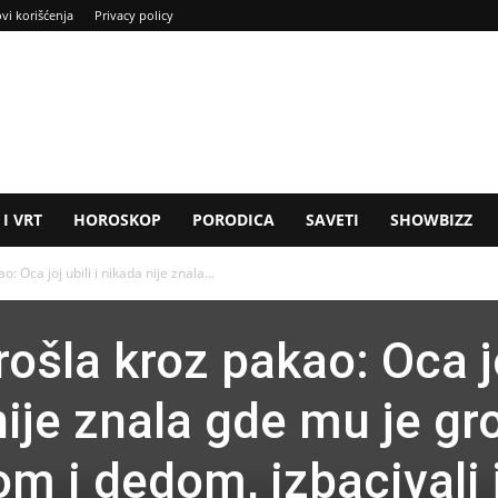
ovi korišćenja
Privacy policy
I VRT
HOROSKOP
PORODICA
SAVETI
SHOWBIZZ
: Oca joj ubili i nikada nije znala...
rošla kroz pakao: Oca j
 nije znala gde mu je gr
m i dedom, izbacivali 