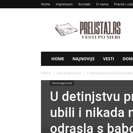
Home
Impressum
Kontakt
O nama
Pravila i usl
Prelistaj
RS
HOME
NAJNOVIJE
VESTI
DOM 
Home
Uncategorized
U detinjstvu prošla kroz pakao
Uncategorized
U detinjstvu p
ubili i nikada
odrasla s babo