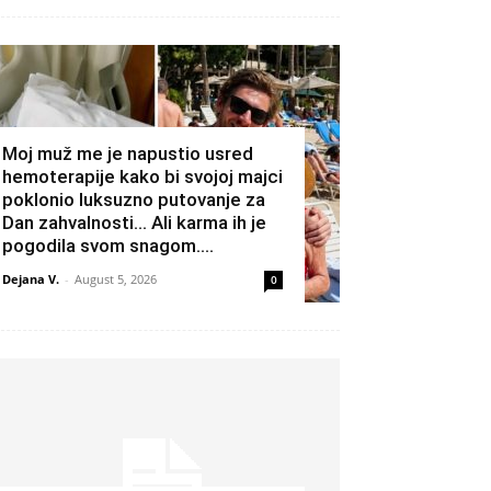
Moj muž me je napustio usred
hemoterapije kako bi svojoj majci
poklonio luksuzno putovanje za
Dan zahvalnosti… Ali karma ih je
pogodila svom snagom....
Dejana V.
-
August 5, 2026
0