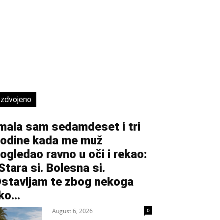
Izdvojeno
mala sam sedamdeset i tri
odine kada me muž
ogledao ravno u oči i rekao:
Stara si. Bolesna si.
stavljam te zbog nekoga
ko...
August 6, 2026
0