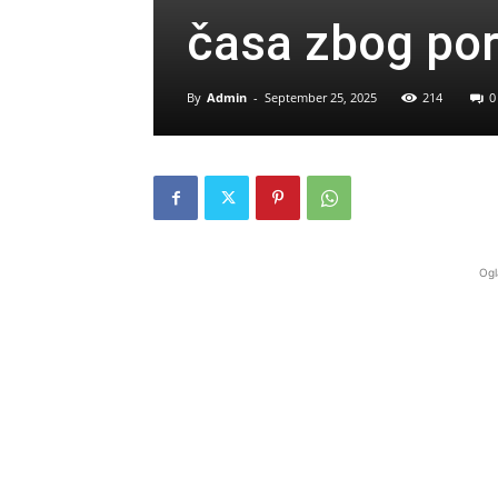
časa zbog por
By
Admin
-
September 25, 2025
214
0
Ogl