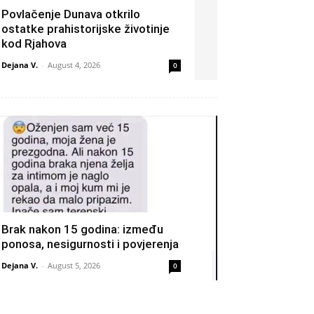
Povlačenje Dunava otkrilo
ostatke prahistorijske životinje
kod Rjahova
Dejana V.
-
August 4, 2026
0
Brak nakon 15 godina: između
ponosa, nesigurnosti i povjerenja
Dejana V.
-
August 5, 2026
0