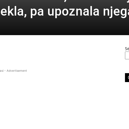
ekla, pa upoznala njeg
S
asi - Advertisement