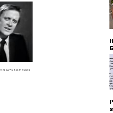
G
se nastavlja nakon oglasa
P
s