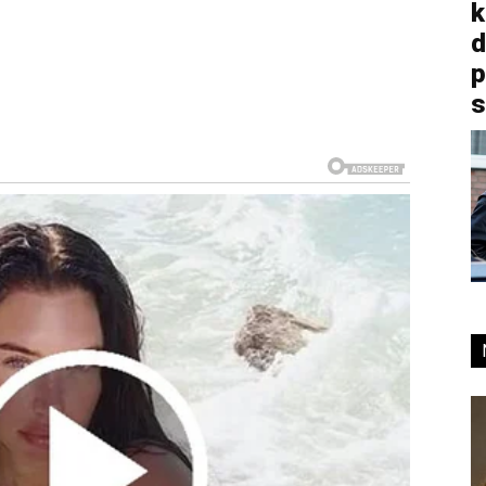
k
d
p
s