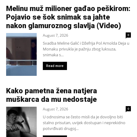
Melinu muž milioner gađao peškirom:
Pojavio se šok snimak sa jahte
nakon glamuroznog slavlja (Video)
August 7, 2026
0
Svadba Meline Galić i Džefrija Pol Arnolda Deja u
Monaku privukla je pažnju zbog luksuza,
snimaka s...
Read more
Kako pametna žena natjera
muškarca da mu nedostaje
August 7, 2026
0
U odnosima se često misli da je dovoljno biti
stalno prisutan, uvijek dostupan i neprekidno
potvrđivati drugoj...