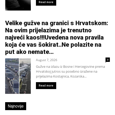
Read more
Velike gužve na granici s Hrvatskom:
Na ovim prijelazima je trenutno
najveći kaos!!!Uvedena nova pravila
koja će vas šokirat..Ne polazite na
put ako nemate...
August 7, 2026
0
Gužve na izlazu iz Bosne i Hercegovine prema
Hrvatskoj jutros su posebno izražene na
prijelazima Kostajnica, Kozarska...
Read more
Najnovije