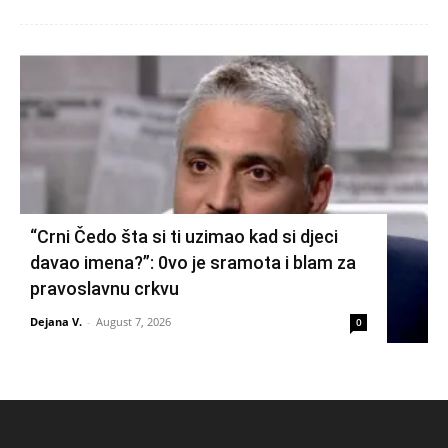
“Crni Čedo šta si ti uzimao kad si djeci
davao imena?”: 0vo je sramota i blam za
pravoslavnu crkvu
Dejana V.
-
August 7, 2026
0