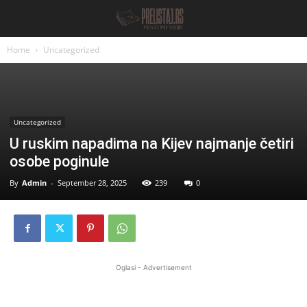
Home
Uncategorized
Uncategorized
U ruskim napadima na Kijev najmanje četiri
osobe poginule
By
Admin
-
September 28, 2025
239
0
Oglasi - Advertisement