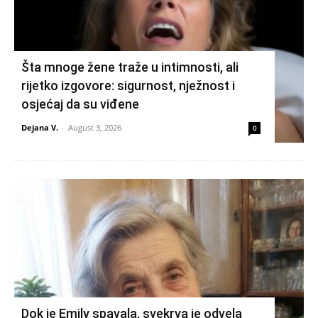
Šta mnoge žene traže u intimnosti, ali
rijetko izgovore: sigurnost, nježnost i
osjećaj da su viđene
Dejana V.
-
August 3, 2026
0
Dok je Emily spavala, svekrva je odvela