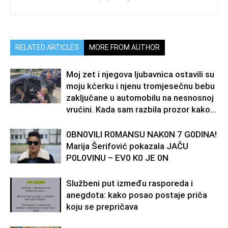
RELATED ARTICLES
MORE FROM AUTHOR
Moj zet i njegova ljubavnica ostavili su
moju kćerku i njenu tromjesečnu bebu
zaključane u automobilu na nesnosnoj
vrućini. Kada sam razbila prozor kako...
0BN0VlLl R0MANSU NAK0N 7 G0DlNA!
Marija Šerifović pokazala JAČU
P0L0VINU – EV0 K0 JE 0N
Službeni put između rasporeda i
anegdota: kako posao postaje priča
koju se prepričava