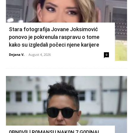
Stara fotografija Jovane Joksimović
ponovo je pokrenula raspravu o tome
kako su izgledali počeci njene karijere
Dejana V.
-
August 4, 2026
0
0BN0VlLl R0MANSU NAK0N 7 G0DlNA!