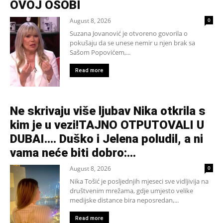
OVOJ OSOBI
August 8, 2026
0
Suzana Jovanović je otvoreno govorila o
pokušaju da se unese nemir u njen brak sa
Sašom Popovićem,...
Read more
Ne skrivaju više ljubav Nika otkrila s
kim je u vezi!TAJNO OTPUTOVALI U
DUBAI…. Duško i Jelena poludil, a ni
vama neće biti dobro:...
August 8, 2026
0
Nika Tošić je posljednjih mjeseci sve vidljivija na
društvenim mrežama, gdje umjesto velike
medijske distance bira neposredan,...
Read more