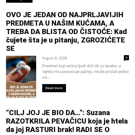
OVO JE JEDAN OD NAJPRLJAVIJIH
PREDMETA U NAŠIM KUĆAMA, A
TREBA DA BLISTA OD ČISTOĆE: Kad
čujete šta je u pitanju, ZGROZIĆETE
SE
August 8, 2026
0
Predmet koji većina ljudi drži tik uz lavabo, a
rijetko mu posvećuje pažnju, može postati jedno
od...
Read more
“CILJ JOJ JE BIO DA…”: Suzana
RAZOTKRILA PEVAČICU koja je htela
da joj RASTURI brak! RADI SE O