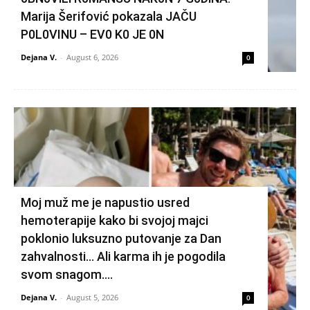
Marija Šerifović pokazala JAČU
P0L0VINU – EV0 K0 JE 0N
Dejana V.
-
August 6, 2026
0
Moj muž me je napustio usred
hemoterapije kako bi svojoj majci
poklonio luksuzno putovanje za Dan
zahvalnosti… Ali karma ih je pogodila
svom snagom....
Dejana V.
-
August 5, 2026
0