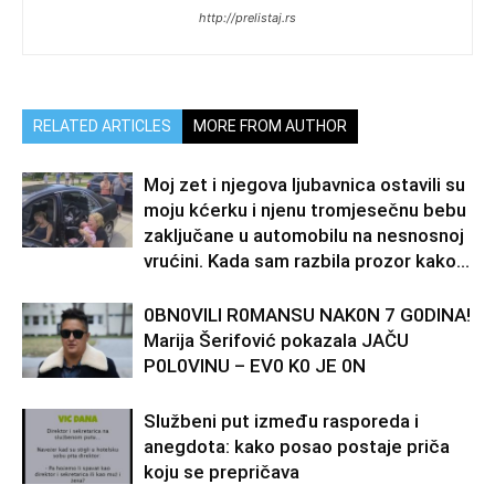
http://prelistaj.rs
RELATED ARTICLES
MORE FROM AUTHOR
Moj zet i njegova ljubavnica ostavili su
moju kćerku i njenu tromjesečnu bebu
zaključane u automobilu na nesnosnoj
vrućini. Kada sam razbila prozor kako...
0BN0VlLl R0MANSU NAK0N 7 G0DlNA!
Marija Šerifović pokazala JAČU
P0L0VINU – EV0 K0 JE 0N
Službeni put između rasporeda i
anegdota: kako posao postaje priča
koju se prepričava