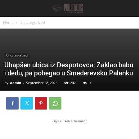
Home
Uncategorized
Uncategorized
Uhapšen ubica iz Despotovca: Zaklao babu
i dedu, pa pobegao u Smederevsku Palanku
By
Admin
-
September 28, 2025
242
0
Oglasi - Advertisement