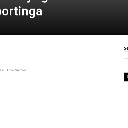
ortinga
S
asi - Advertisement