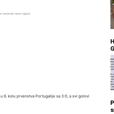
se nastavlja nakon oglasa
G
 6. kolu prvenstva Portugalije sa 3:0, a svi golovi
P
s