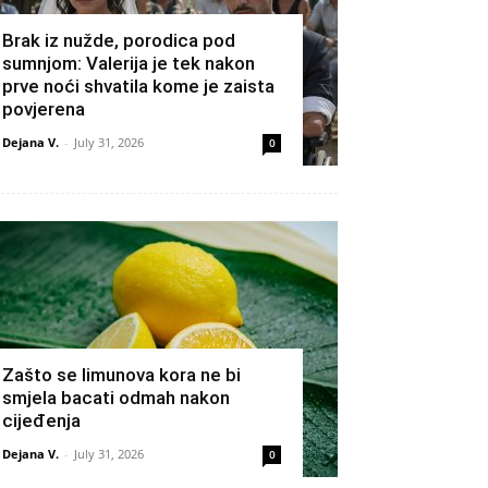
Brak iz nužde, porodica pod
sumnjom: Valerija je tek nakon
prve noći shvatila kome je zaista
povjerena
Dejana V.
-
July 31, 2026
0
Zašto se limunova kora ne bi
smjela bacati odmah nakon
cijeđenja
Dejana V.
-
July 31, 2026
0