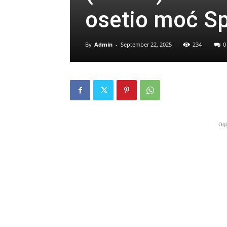
osetio moć Sp
By
Admin
-
September 22, 2025
234
0
Ogl