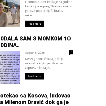
Eleonora Grant imala je 73 godine
kada joj je suprug Thomas, nakon
gotovo pola stoljeća braka,
rekao...
Read more
H0DALA SAM S M0MK0M 1O
0DINA..
August 6, 2026
0
Deset godina čekala je da je
momak s kojim je bila u vezi
zaprosi, a kada je...
Read more
otekao sa Kosova, ludovao
a Milenom Dravić dok ga je