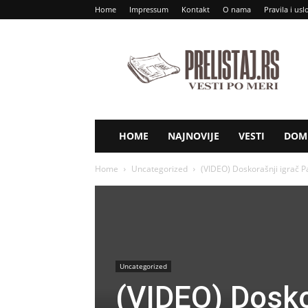
Home
Impressum
Kontakt
O nama
Pravila i usl
Prelistaj
RS
HOME
NAJNOVIJE
VESTI
DOM 
Home
Uncategorized
(VIDEO) Doskorašnji igrač P
Uncategorized
(VIDEO) Dosko