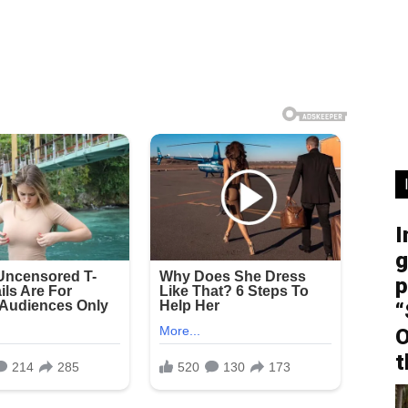
I
g
p
“
O
t