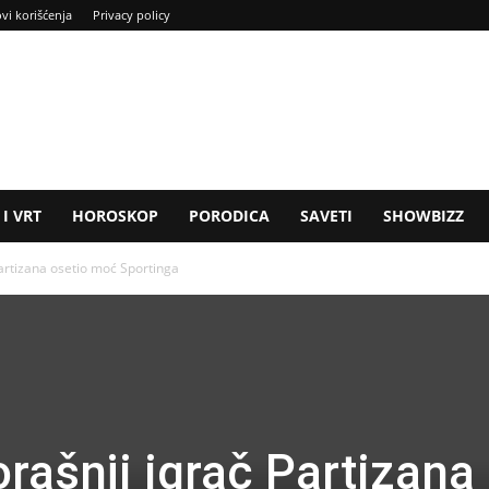
ovi korišćenja
Privacy policy
I VRT
HOROSKOP
PORODICA
SAVETI
SHOWBIZZ
artizana osetio moć Sportinga
rašnji igrač Partizana