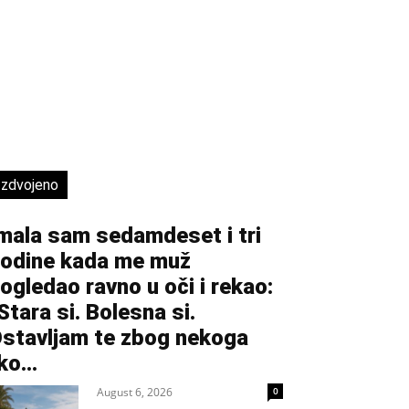
Izdvojeno
mala sam sedamdeset i tri
odine kada me muž
ogledao ravno u oči i rekao:
Stara si. Bolesna si.
stavljam te zbog nekoga
ko...
August 6, 2026
0