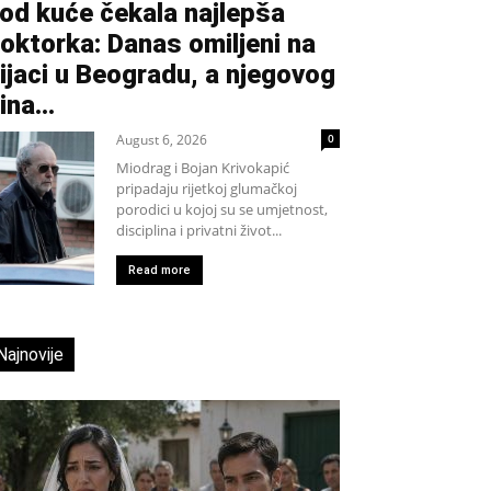
od kuće čekala najlepša
oktorka: Danas omiljeni na
ijaci u Beogradu, a njegovog
ina...
August 6, 2026
0
Miodrag i Bojan Krivokapić
pripadaju rijetkoj glumačkoj
porodici u kojoj su se umjetnost,
disciplina i privatni život...
Read more
Najnovije