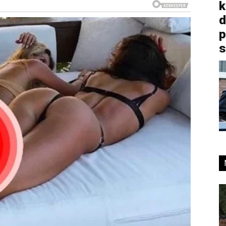
k
d
p
s