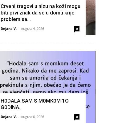
Crveni tragovi u nizu na koži mogu
biti prvi znak da se u domu krije
problem sa…
Dejana V.
-
August 4, 2026
0
H0DALA SAM S M0MK0M 1O
G0DINA..
Dejana V.
-
August 6, 2026
0