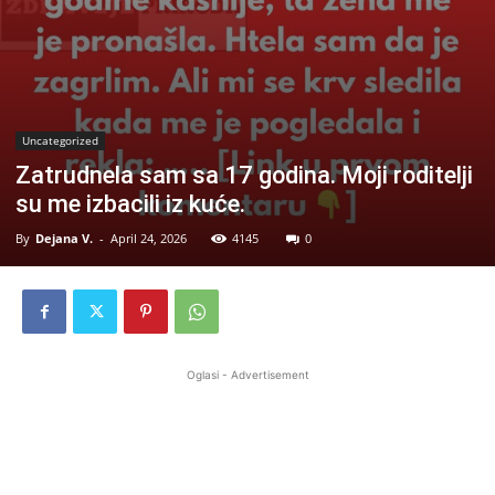
Uncategorized
Zatrudnela sam sa 17 godina. Moji roditelji
su me izbacili iz kuće.
By
Dejana V.
-
April 24, 2026
4145
0
Oglasi - Advertisement