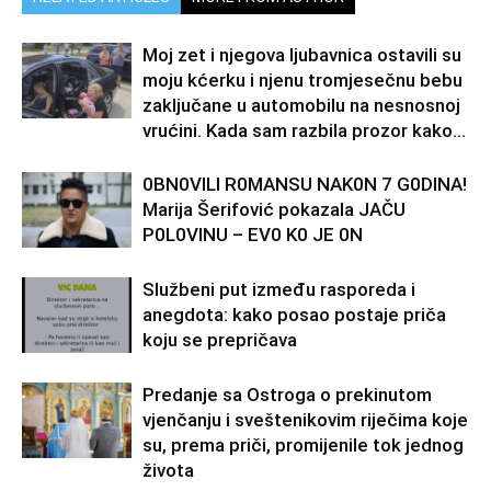
Moj zet i njegova ljubavnica ostavili su
moju kćerku i njenu tromjesečnu bebu
zaključane u automobilu na nesnosnoj
vrućini. Kada sam razbila prozor kako...
0BN0VlLl R0MANSU NAK0N 7 G0DlNA!
Marija Šerifović pokazala JAČU
P0L0VINU – EV0 K0 JE 0N
Službeni put između rasporeda i
anegdota: kako posao postaje priča
koju se prepričava
Predanje sa Ostroga o prekinutom
vjenčanju i sveštenikovim riječima koje
su, prema priči, promijenile tok jednog
života