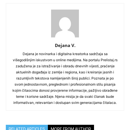
Dejana V.
Dejana je novinarka i digitalna kreatorka sadržaja sa
višegodišnjim iskustvom u online medijima. Na portalu Prelistaj.rs
zadužena je za istraživanje i obradu dnevnih vijesti, praćenje
aktuelnih događaja iz zemlje i regiona, kao i kreiranje jasnih i
razumljivih tekstova namijenjenih široj publici. Poznata je po
svom jednostavnom, preglednom i profesionalnom stilu pisanja
kojim čitaocima donosi provjerene informacije, pažljivo obrađene
teme i korisne sadržaje. Njena misija je da svaki članak bude
informativan, relevantan i dostupan svim generacijama čitalaca.
RELATED ARTICLES
MORE FROM AUTHOR