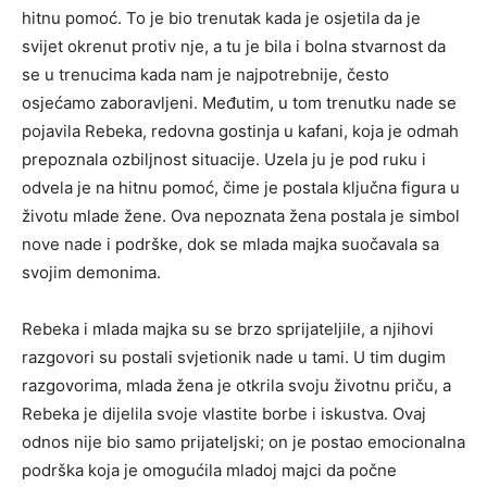
hitnu pomoć. To je bio trenutak kada je osjetila da je
svijet okrenut protiv nje, a tu je bila i bolna stvarnost da
se u trenucima kada nam je najpotrebnije, često
osjećamo zaboravljeni. Međutim, u tom trenutku nade se
pojavila Rebeka, redovna gostinja u kafani, koja je odmah
prepoznala ozbiljnost situacije. Uzela ju je pod ruku i
odvela je na hitnu pomoć, čime je postala ključna figura u
životu mlade žene. Ova nepoznata žena postala je simbol
nove nade i podrške, dok se mlada majka suočavala sa
svojim demonima.
Rebeka i mlada majka su se brzo sprijateljile, a njihovi
razgovori su postali svjetionik nade u tami. U tim dugim
razgovorima, mlada žena je otkrila svoju životnu priču, a
Rebeka je dijelila svoje vlastite borbe i iskustva. Ovaj
odnos nije bio samo prijateljski; on je postao emocionalna
podrška koja je omogućila mladoj majci da počne