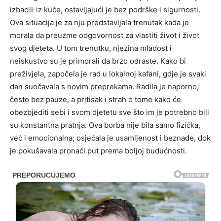
izbacili iz kuće, ostavljajući je bez podrške i sigurnosti.
Ova situacija je za nju predstavljala trenutak kada je
morala da preuzme odgovornost za vlastiti život i život
svog djeteta. U tom trenutku, njezina mladost i
neiskustvo su je primorali da brzo odraste. Kako bi
preživjela, započela je rad u lokalnoj kafani, gdje je svaki
dan suočavala s novim preprekama. Radila je naporno,
često bez pauze, a pritisak i strah o tome kako će
obezbjediti sebi i svom djetetu sve što im je potrebno bili
su konstantna pratnja. Ova borba nije bila samo fizička,
već i emocionalna; osjećala je usamljenost i beznađe, dok
je pokušavala pronaći put prema boljoj budućnosti.