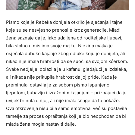
Pismo koje je Rebeka donijela otkrilo je sjećanja i tajne
koje su se nesvjesno prenosile kroz generacije. Mladi
žena saznaje da je, iako udaljena od roditeljske ljubavi,
bila stalno u mislima svoje majke. Njezina majka je
osjećala duboko kajanje zbog odluke koju je donijela, ali
nikad nije imala hrabrosti da se suoči sa svojom kćerkom.
Svake nedjelje, dolazila je u kafanu, gledajući je izdaleka,
ali nikada nije prikupila hrabrost da joj priđe. Kada je
preminula, ostavila je za sobom pismo ispunjeno
ljepotom, ljubavlju i izraženim kajanjem – priznajući da je
uvijek brinula o njoj, ali nije imala snage da to pokaže.
Ova otkrovenja nisu bila samo emotivna, već su postavila
temelje za proces opraštanja koji je bio neophodan da bi
mlada žena mogla nastaviti dalje.