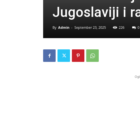
Jugoslaviji i 
By
Admin
-
September 23, 2025
226
0
Ogl