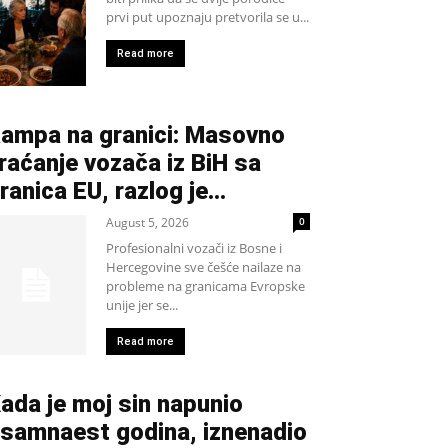
prvi put upoznaju pretvorila se u...
Read more
ampa na granici: Masovno
raćanje vozača iz BiH sa
ranica EU, razlog je…
August 5, 2026
0
Profesionalni vozači iz Bosne i
Hercegovine sve češće nailaze na
probleme na granicama Evropske
unije jer se...
Read more
ada je moj sin napunio
samnaest godina, iznenadio