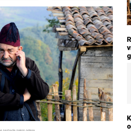
R
v
g
K
o
se nastavlja nakon oglasa