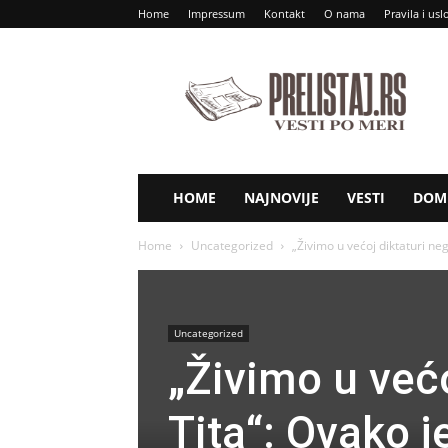
Home
Impressum
Kontakt
O nama
Pravila i usl
Prelistaj
RS
HOME
NAJNOVIJE
VESTI
DOM 
Home
Uncategorized
„Živimo u većoj diktaturi neg
Uncategorized
„Živimo u većo
Tita“: Ovako j