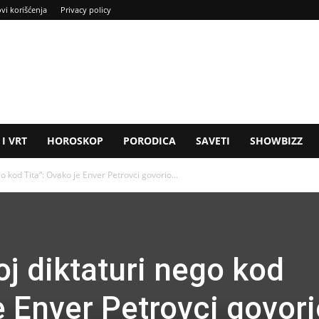
ovi korišćenja
Privacy policy
I VRT
HOROSKOP
PORODICA
SAVETI
SHOWBIZZ
o kod Tita“: Ovako je Enver Petrovci govorio...
j diktaturi nego kod
e Enver Petrovci govori