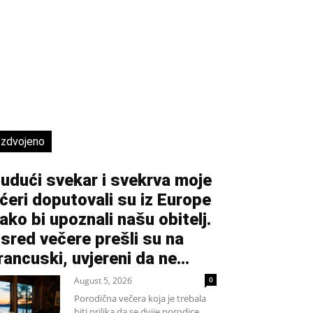
Izdvojeno
udući svekar i svekrva moje
ćeri doputovali su iz Europe
ako bi upoznali našu obitelj.
sred večere prešli su na
rancuski, uvjereni da ne...
August 5, 2026
0
Porodična večera koja je trebala
biti prilika da se dvije porodice