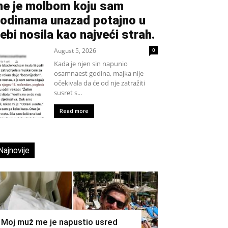
e je molbom koju sam
odinama unazad potajno u
ebi nosila kao najveći strah.
August 5, 2026
0
Kada je njen sin napunio
osamnaest godina, majka nije
očekivala da će od nje zatražiti
susret s...
Read more
Najnovije
Moj muž me je napustio usred