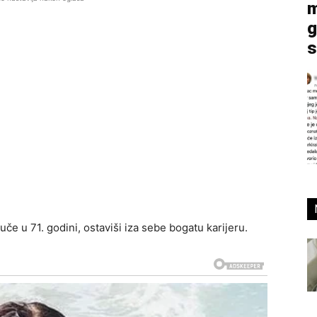
m
g
s
e u 71. godini, ostaviši iza sebe bogatu karijeru.