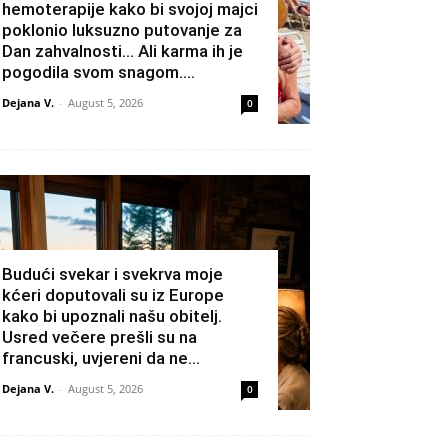
hemoterapije kako bi svojoj majci
poklonio luksuzno putovanje za
Dan zahvalnosti… Ali karma ih je
pogodila svom snagom....
Dejana V.
-
August 5, 2026
0
Budući svekar i svekrva moje
kćeri doputovali su iz Europe
kako bi upoznali našu obitelj.
Usred večere prešli su na
francuski, uvjereni da ne...
Dejana V.
-
August 5, 2026
0