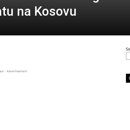
ratu na Kosovu
S
asi - Advertisement