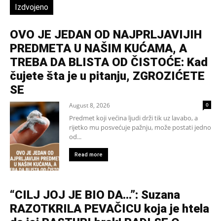
Izdvojeno
OVO JE JEDAN OD NAJPRLJAVIJIH
PREDMETA U NAŠIM KUĆAMA, A
TREBA DA BLISTA OD ČISTOĆE: Kad
čujete šta je u pitanju, ZGROZIĆETE
SE
August 8, 2026
0
Predmet koji većina ljudi drži tik uz lavabo, a
rijetko mu posvećuje pažnju, može postati jedno
od...
Read more
“CILJ JOJ JE BIO DA…”: Suzana
RAZOTKRILA PEVAČICU koja je htela