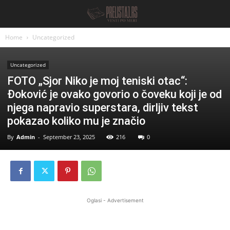
Home
Uncategorized
Uncategorized
FOTO „Sjor Niko je moj teniski otac“:
Đoković je ovako govorio o čoveku koji je od
njega napravio superstara, dirljiv tekst
pokazao koliko mu je značio
By
Admin
-
September 23, 2025
216
0
Oglasi - Advertisement