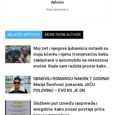
Admin
http://prelistaj.rs
RELATED ARTICLES
MORE FROM AUTHOR
Moj zet i njegova ljubavnica ostavili su
moju kćerku i njenu tromjesečnu bebu
zaključane u automobilu na nesnosnoj
vrućini. Kada sam razbila prozor kako...
0BN0VlLl R0MANSU NAK0N 7 G0DlNA!
Marija Šerifović pokazala JAČU
P0L0VINU – EV0 K0 JE 0N
Službeni put između rasporeda i
anegdota: kako posao postaje priča