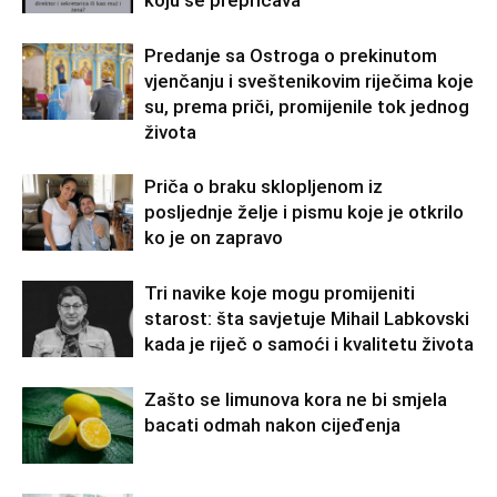
koju se prepričava
Predanje sa Ostroga o prekinutom
vjenčanju i sveštenikovim riječima koje
su, prema priči, promijenile tok jednog
života
Priča o braku sklopljenom iz
posljednje želje i pismu koje je otkrilo
ko je on zapravo
Tri navike koje mogu promijeniti
starost: šta savjetuje Mihail Labkovski
kada je riječ o samoći i kvalitetu života
Zašto se limunova kora ne bi smjela
bacati odmah nakon cijeđenja