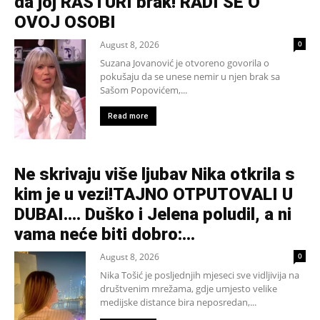
da joj RASTURI brak! RADI SE O
OVOJ OSOBI
August 8, 2026
0
Suzana Jovanović je otvoreno govorila o
pokušaju da se unese nemir u njen brak sa
Sašom Popovićem,...
Read more
Ne skrivaju više ljubav Nika otkrila s
kim je u vezi!TAJNO OTPUTOVALI U
DUBAI…. Duško i Jelena poludil, a ni
vama neće biti dobro:...
August 8, 2026
0
Nika Tošić je posljednjih mjeseci sve vidljivija na
društvenim mrežama, gdje umjesto velike
medijske distance bira neposredan,...