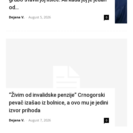
od...
Dejana V.
-
August 5, 2026
0
“Živim od invalidske penzije” Crnogorski
pevač izašao iz bolnice, a ovo mu je jedini
izvor prihoda
Dejana V.
-
August 7, 2026
0