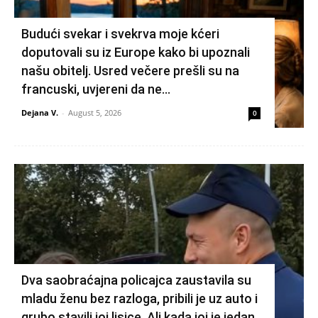
Budući svekar i svekrva moje kćeri
doputovali su iz Europe kako bi upoznali
našu obitelj. Usred večere prešli su na
francuski, uvjereni da ne...
Dejana V.
-
August 5, 2026
0
Dva saobraćajna policajca zaustavila su
mladu ženu bez razloga, pribili je uz auto i
grubo stavili joj lisice. Ali kada joj je jedan