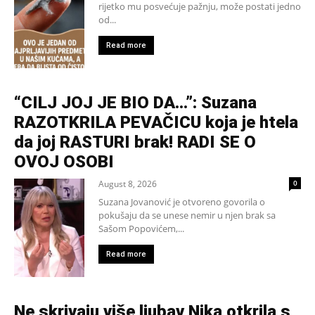
rijetko mu posvećuje pažnju, može postati jedno
od...
Read more
“CILJ JOJ JE BIO DA…”: Suzana
RAZOTKRILA PEVAČICU koja je htela
da joj RASTURI brak! RADI SE O
OVOJ OSOBI
August 8, 2026
0
Suzana Jovanović je otvoreno govorila o
pokušaju da se unese nemir u njen brak sa
Sašom Popovićem,...
Read more
Ne skrivaju više ljubav Nika otkrila s