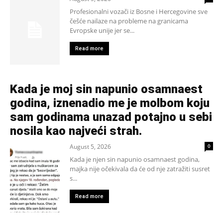
Profesionalni vozači iz Bosne i Hercegovine sve
češće nailaze na probleme na granicama
Evropske unije jer se...
Read more
Kada je moj sin napunio osamnaest
godina, iznenadio me je molbom koju
sam godinama unazad potajno u sebi
nosila kao najveći strah.
August 5, 2026
0
Kada je njen sin napunio osamnaest godina,
majka nije očekivala da će od nje zatražiti susret
s...
Read more