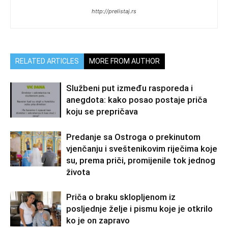
http://prelistaj.rs
RELATED ARTICLES
MORE FROM AUTHOR
Službeni put između rasporeda i
anegdota: kako posao postaje priča
koju se prepričava
Predanje sa Ostroga o prekinutom
vjenčanju i sveštenikovim riječima koje
su, prema priči, promijenile tok jednog
života
Priča o braku sklopljenom iz
posljednje želje i pismu koje je otkrilo
ko je on zapravo