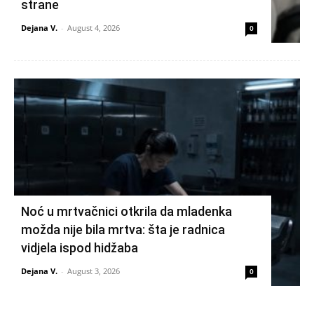
strane
Dejana V.
-
August 4, 2026
0
Noć u mrtvačnici otkrila da mladenka
možda nije bila mrtva: šta je radnica
vidjela ispod hidžaba
Dejana V.
-
August 3, 2026
0