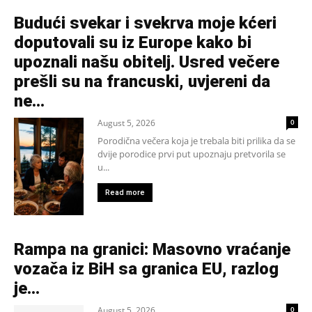
Budući svekar i svekrva moje kćeri
doputovali su iz Europe kako bi
upoznali našu obitelj. Usred večere
prešli su na francuski, uvjereni da
ne...
August 5, 2026
0
Porodična večera koja je trebala biti prilika da se
dvije porodice prvi put upoznaju pretvorila se
u...
Read more
Rampa na granici: Masovno vraćanje
vozača iz BiH sa granica EU, razlog
je…
August 5, 2026
0