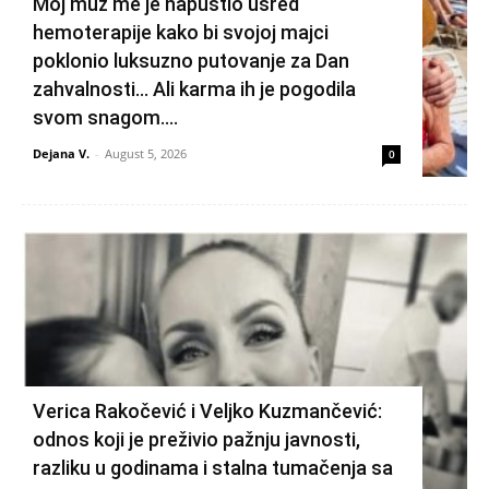
Moj muž me je napustio usred
hemoterapije kako bi svojoj majci
poklonio luksuzno putovanje za Dan
zahvalnosti… Ali karma ih je pogodila
svom snagom....
Dejana V.
-
August 5, 2026
0
Verica Rakočević i Veljko Kuzmančević:
odnos koji je preživio pažnju javnosti,
razliku u godinama i stalna tumačenja sa