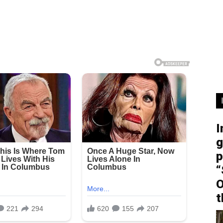
I
g
p
“
O
t