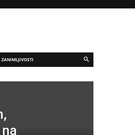
ZANIMLJIVOSTI
m,
 na