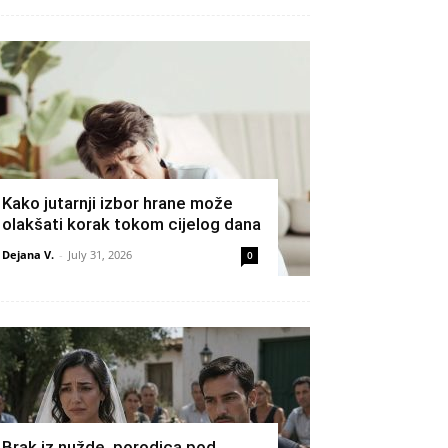
Kako jutarnji izbor hrane može
olakšati korak tokom cijelog dana
Dejana V.
-
July 31, 2026
0
Brak iz nužde, porodica pod