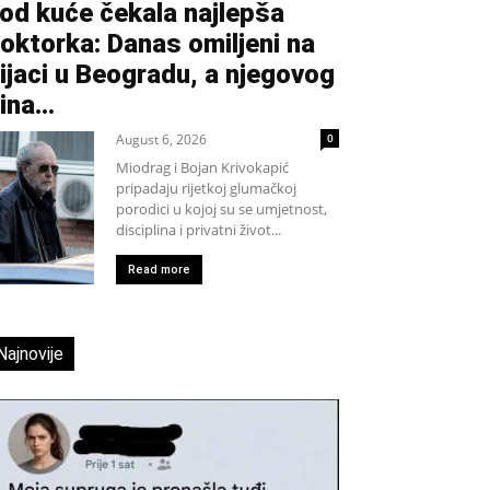
od kuće čekala najlepša
oktorka: Danas omiljeni na
ijaci u Beogradu, a njegovog
ina...
August 6, 2026
0
Miodrag i Bojan Krivokapić
pripadaju rijetkoj glumačkoj
porodici u kojoj su se umjetnost,
disciplina i privatni život...
Read more
Najnovije