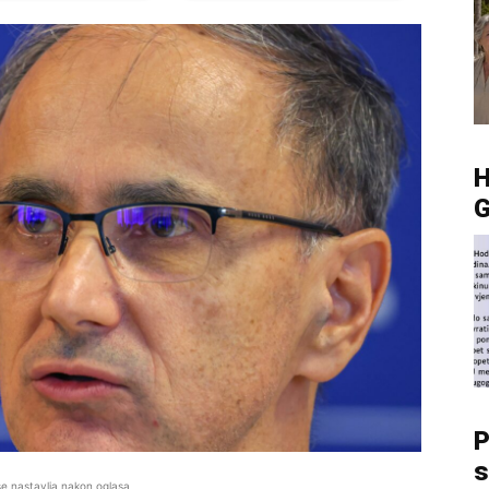
G
P
s
se nastavlja nakon oglasa