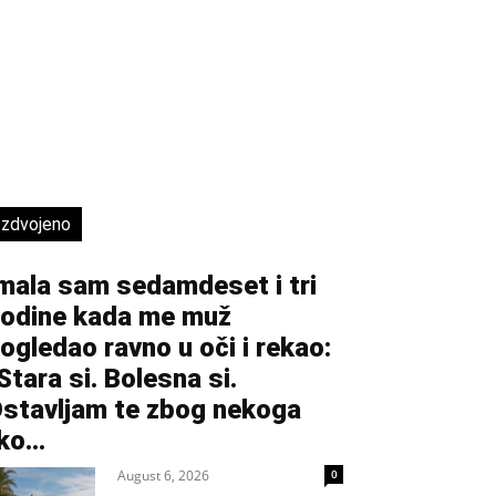
Izdvojeno
mala sam sedamdeset i tri
odine kada me muž
ogledao ravno u oči i rekao:
Stara si. Bolesna si.
stavljam te zbog nekoga
ko...
August 6, 2026
0