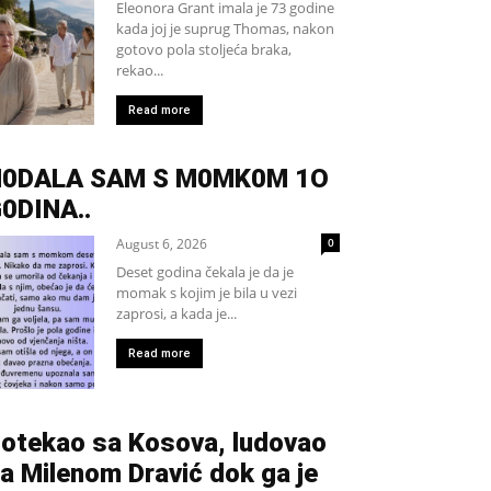
Eleonora Grant imala je 73 godine
kada joj je suprug Thomas, nakon
gotovo pola stoljeća braka,
rekao...
Read more
H0DALA SAM S M0MK0M 1O
0DINA..
August 6, 2026
0
Deset godina čekala je da je
momak s kojim je bila u vezi
zaprosi, a kada je...
Read more
otekao sa Kosova, ludovao
a Milenom Dravić dok ga je