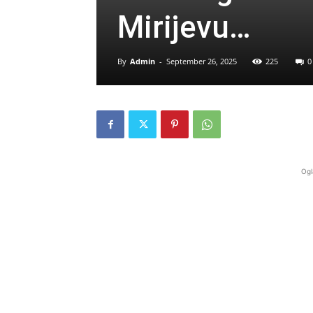
Mirijevu…
By
Admin
-
September 26, 2025
225
0
Ogl