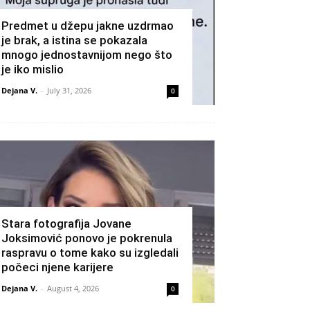
Predmet u džepu jakne uzdrmao
je brak, a istina se pokazala
mnogo jednostavnijom nego što
je iko mislio
Dejana V.
-
July 31, 2026
0
Stara fotografija Jovane
Joksimović ponovo je pokrenula
raspravu o tome kako su izgledali
počeci njene karijere
Dejana V.
-
August 4, 2026
0