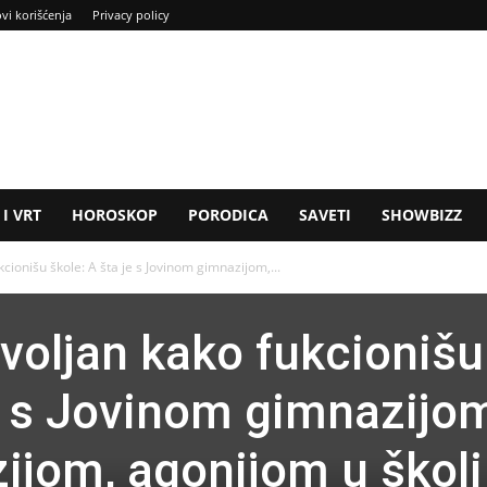
ovi korišćenja
Privacy policy
I VRT
HOROSKOP
PORODICA
SAVETI
SHOWBIZZ
cionišu škole: A šta je s Jovinom gimnazijom,...
voljan kako fukcionišu
je s Jovinom gimnazijo
jom, agonijom u školi