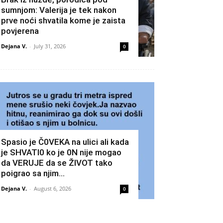
sumnjom: Valerija je tek nakon
prve noći shvatila kome je zaista
povjerena
Dejana V.
-
July 31, 2026
0
Spasio je Č0VEKA na ulici ali kada
je SHVATI0 ko je 0N nije mogao
da VERUJE da se ŽIVOT tako
poigrao sa njim…
Dejana V.
-
August 6, 2026
0