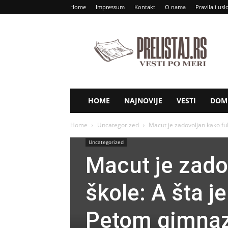
Home
Impressum
Kontakt
O nama
Pravila i usl
Prelistaj
RS
HOME
NAJNOVIJE
VESTI
DOM 
Home
Uncategorized
Macut je zadovoljan kako fuk
Uncategorized
Macut je zado
škole: A šta 
Petom gimnazi