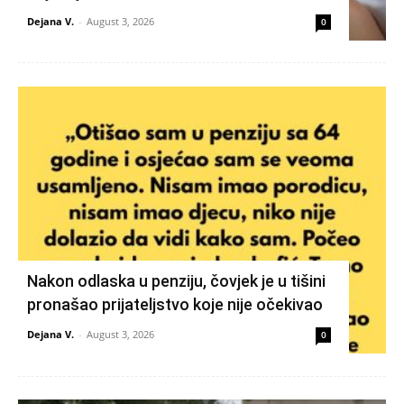
Dejana V.
-
August 3, 2026
0
Nakon odlaska u penziju, čovjek je u tišini
pronašao prijateljstvo koje nije očekivao
Dejana V.
-
August 3, 2026
0