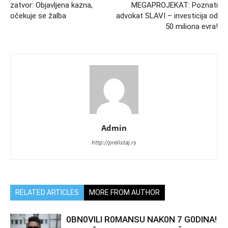
zatvor: Objavljena kazna,
MEGAPROJEKAT: Poznati
očekuje se žalba
advokat SLAVI – investicija od
50 miliona evra!
Admin
http://prelistaj.rs
RELATED ARTICLES
MORE FROM AUTHOR
0BN0VlLl R0MANSU NAK0N 7 G0DlNA!