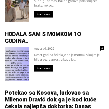
suprug Thomas, nakon gotovo pola stoljeća
braka, rekao...
Read more
H0DALA SAM S M0MK0M 1O
G0DINA..
August 6, 2026
0
Deset godina čekala je da je momak s kojim je
bila u vezi zaprosi, a kada je...
Read more
Potekao sa Kosova, ludovao sa
Milenom Dravić dok ga je kod kuće
čekala najlepša doktorka: Danas