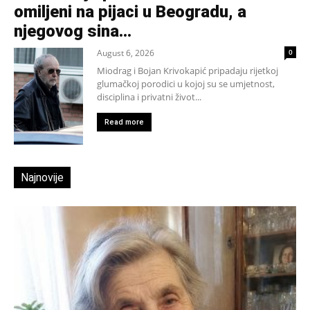
omiljeni na pijaci u Beogradu, a
njegovog sina...
August 6, 2026
0
Miodrag i Bojan Krivokapić pripadaju rijetkoj
glumačkoj porodici u kojoj su se umjetnost,
disciplina i privatni život...
Read more
Najnovije