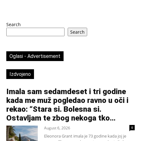
Search
Search
Oglasi - Advertisement
Izdvojeno
Imala sam sedamdeset i tri godine
kada me muž pogledao ravno u oči i
rekao: “Stara si. Bolesna si.
Ostavljam te zbog nekoga tko...
August 6, 2026
0
Eleonora Grant imala je 73 godine kada joj je