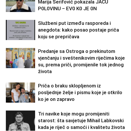
Marija Šerifović pokazala JAČU
P0L0VINU – EV0 K0 JE 0N
Službeni put između rasporeda i
anegdota: kako posao postaje priča
koju se prepričava
Predanje sa Ostroga o prekinutom
vjenčanju i sveštenikovim riječima koje
su, prema priči, promijenile tok jednog
života
Priča o braku sklopljenom iz
posljednje želje i pismu koje je otkrilo
ko je on zapravo
Tri navike koje mogu promijeniti
starost: šta savjetuje Mihail Labkovski
kada je riječ o samoći i kvalitetu života