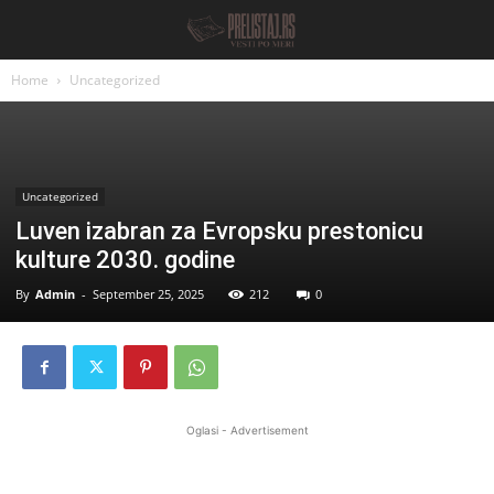
Home
Uncategorized
Uncategorized
Luven izabran za Evropsku prestonicu
kulture 2030. godine
By
Admin
-
September 25, 2025
212
0
Oglasi - Advertisement