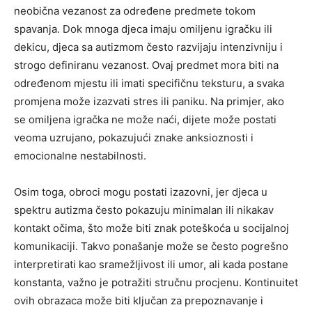
neobična vezanost za određene predmete tokom
spavanja. Dok mnoga djeca imaju omiljenu igračku ili
dekicu, djeca sa autizmom često razvijaju intenzivniju i
strogo definiranu vezanost. Ovaj predmet mora biti na
određenom mjestu ili imati specifičnu teksturu, a svaka
promjena može izazvati stres ili paniku. Na primjer, ako
se omiljena igračka ne može naći, dijete može postati
veoma uzrujano, pokazujući znake anksioznosti i
emocionalne nestabilnosti.
Osim toga, obroci mogu postati izazovni, jer djeca u
spektru autizma često pokazuju minimalan ili nikakav
kontakt očima, što može biti znak poteškoća u socijalnoj
komunikaciji. Takvo ponašanje može se često pogrešno
interpretirati kao sramežljivost ili umor, ali kada postane
konstanta, važno je potražiti stručnu procjenu. Kontinuitet
ovih obrazaca može biti ključan za prepoznavanje i