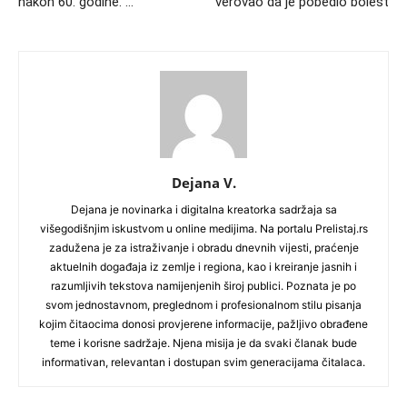
nakon 60. godine. …
verovao da je pobedio bolest
Dejana V.
Dejana je novinarka i digitalna kreatorka sadržaja sa
višegodišnjim iskustvom u online medijima. Na portalu Prelistaj.rs
zadužena je za istraživanje i obradu dnevnih vijesti, praćenje
aktuelnih događaja iz zemlje i regiona, kao i kreiranje jasnih i
razumljivih tekstova namijenjenih široj publici. Poznata je po
svom jednostavnom, preglednom i profesionalnom stilu pisanja
kojim čitaocima donosi provjerene informacije, pažljivo obrađene
teme i korisne sadržaje. Njena misija je da svaki članak bude
informativan, relevantan i dostupan svim generacijama čitalaca.