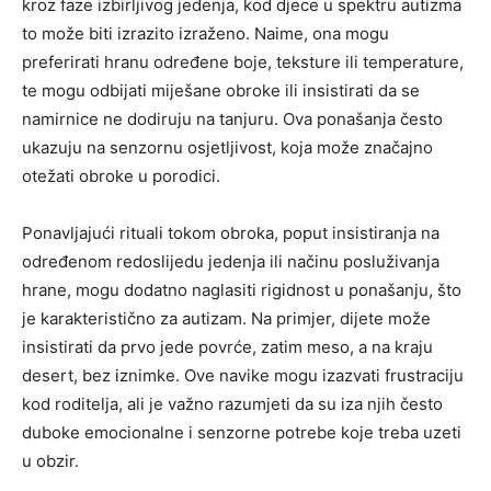
kroz faze izbirljivog jedenja, kod djece u spektru autizma
to može biti izrazito izraženo.
Naime, ona mogu
preferirati hranu određene boje, teksture ili temperature,
te mogu odbijati miješane obroke ili insistirati da se
namirnice ne dodiruju na tanjuru. Ova ponašanja često
ukazuju na senzornu osjetljivost, koja može značajno
otežati obroke u porodici.
Ponavljajući rituali tokom obroka, poput insistiranja na
određenom redoslijedu jedenja ili načinu posluživanja
hrane, mogu dodatno naglasiti rigidnost u ponašanju, što
je karakteristično za autizam. Na primjer, dijete može
insistirati da prvo jede povrće, zatim meso, a na kraju
desert, bez iznimke. Ove navike mogu izazvati frustraciju
kod roditelja, ali je važno razumjeti da su iza njih često
duboke emocionalne i senzorne potrebe koje treba uzeti
u obzir.