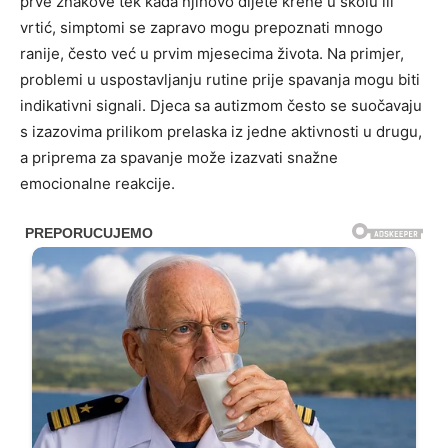
prve znakove tek kada njihovo dijete krene u školu ili
vrtić, simptomi se zapravo mogu prepoznati mnogo
ranije, često već u prvim mjesecima života. Na primjer,
problemi u uspostavljanju rutine prije spavanja mogu biti
indikativni signali. Djeca sa autizmom često se suočavaju
s izazovima prilikom prelaska iz jedne aktivnosti u drugu,
a priprema za spavanje može izazvati snažne
emocionalne reakcije.