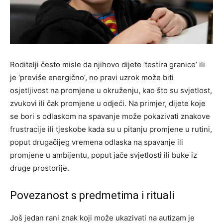
Roditelji često misle da njihovo dijete ‘testira granice’ ili
je ‘previše energično’, no pravi uzrok može biti
osjetljivost na promjene u okruženju, kao što su svjetlost,
zvukovi ili čak promjene u odjeći. Na primjer, dijete koje
se bori s odlaskom na spavanje može pokazivati znakove
frustracije ili tjeskobe kada su u pitanju promjene u rutini,
poput drugačijeg vremena odlaska na spavanje ili
promjene u ambijentu, poput jače svjetlosti ili buke iz
druge prostorije.
Povezanost s predmetima i rituali
Još jedan rani znak koji može ukazivati na autizam je