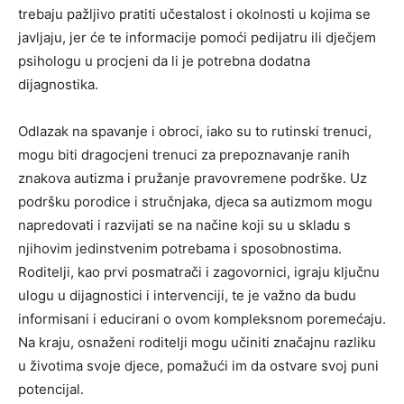
trebaju pažljivo pratiti učestalost i okolnosti u kojima se
javljaju, jer će te informacije pomoći pedijatru ili dječjem
psihologu u procjeni da li je potrebna dodatna
dijagnostika.
Odlazak na spavanje i obroci, iako su to rutinski trenuci,
mogu biti dragocjeni trenuci za prepoznavanje ranih
znakova autizma i pružanje pravovremene podrške. Uz
podršku porodice i stručnjaka, djeca sa autizmom mogu
napredovati i razvijati se na načine koji su u skladu s
njihovim jedinstvenim potrebama i sposobnostima.
Roditelji, kao prvi posmatrači i zagovornici, igraju ključnu
ulogu u dijagnostici i intervenciji, te je važno da budu
informisani i educirani o ovom kompleksnom poremećaju.
Na kraju, osnaženi roditelji mogu učiniti značajnu razliku
u životima svoje djece, pomažući im da ostvare svoj puni
potencijal.