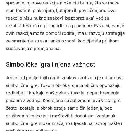
spavanje, njihova reakcija može biti burna, što se može
manifestirati plakanjem, ljutnjom ili povlačenjem. Ove
reakcije nisu nužno znakovi ‘bezobrazluka’, već su
rezultat teškoća u prilagodbi na promjene. Razumijevanje
ovih reakcija može pomoći roditeljima u razvoju strategija
za smanjenje stresa i anksioznosti kod djeteta prilikom
suočavanja s promjenama.
Simbolička igra i njena važnost
Jedan od posljednjih ranih znakova autizma je odsutnost
simbolične igre. Tokom obroka, djeca obično oponašaju
roditelje ili kreiraju maštovite situacije, poput hranjenja
plišanih životinja. Kod djece sa autizmom, ova vrsta igre
često izostaje, a obrok ostaje samo čin jedenja, bez
društvenih imitacija ili maštovitih dodataka.
Izostanak
simbolične igre može značajno utjecati na razvoj mašte i
socijalnog razumijevanja.