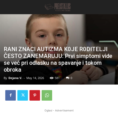
RANI ZNACI AUTIZMA K0JE R0DITELJI
ČESTO ZANEMARUJU: Prvi simptomi vide
se već pri odlasku na spavanje i tokom
obroka
By
Dejana V.
-
May 14, 2026
581
0
Oglasi - Advertisement