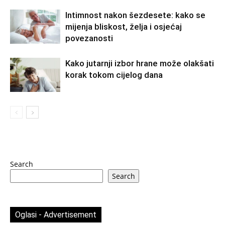
Intimnost nakon šezdesete: kako se
mijenja bliskost, želja i osjećaj
povezanosti
Kako jutarnji izbor hrane može olakšati
korak tokom cijelog dana
Search
Search
Oglasi - Advertisement