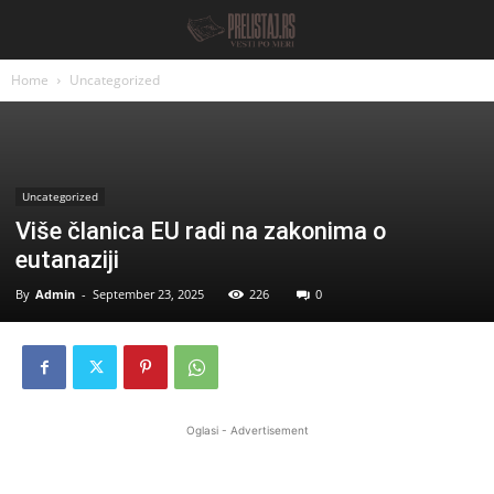
Home
Uncategorized
Uncategorized
Više članica EU radi na zakonima o
eutanaziji
By
Admin
-
September 23, 2025
226
0
Oglasi - Advertisement