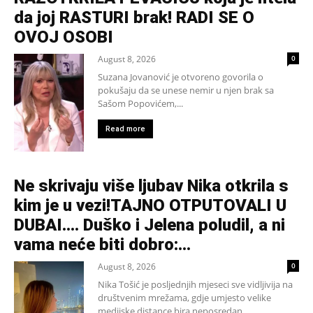
da joj RASTURI brak! RADI SE O
OVOJ OSOBI
August 8, 2026
0
Suzana Jovanović je otvoreno govorila o
pokušaju da se unese nemir u njen brak sa
Sašom Popovićem,...
Read more
Ne skrivaju više ljubav Nika otkrila s
kim je u vezi!TAJNO OTPUTOVALI U
DUBAI…. Duško i Jelena poludil, a ni
vama neće biti dobro:...
August 8, 2026
0
Nika Tošić je posljednjih mjeseci sve vidljivija na
društvenim mrežama, gdje umjesto velike
medijske distance bira neposredan,...