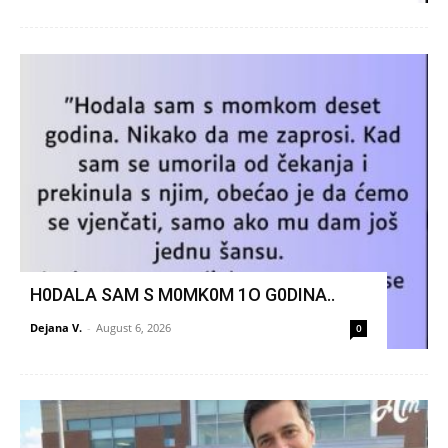
H0DALA SAM S M0MK0M 1O G0DINA..
Dejana V.
-
August 6, 2026
0