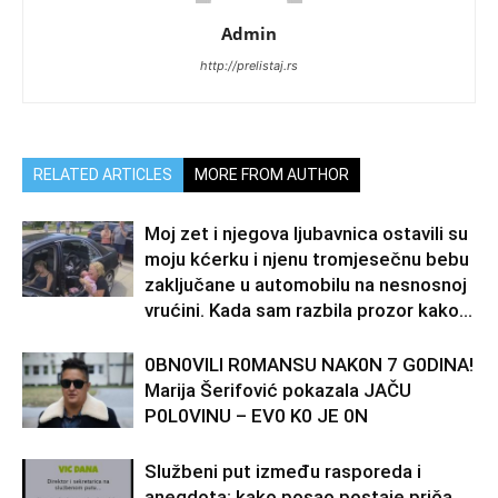
Admin
http://prelistaj.rs
RELATED ARTICLES
MORE FROM AUTHOR
Moj zet i njegova ljubavnica ostavili su
moju kćerku i njenu tromjesečnu bebu
zaključane u automobilu na nesnosnoj
vrućini. Kada sam razbila prozor kako...
0BN0VlLl R0MANSU NAK0N 7 G0DlNA!
Marija Šerifović pokazala JAČU
P0L0VINU – EV0 K0 JE 0N
Službeni put između rasporeda i
anegdota: kako posao postaje priča