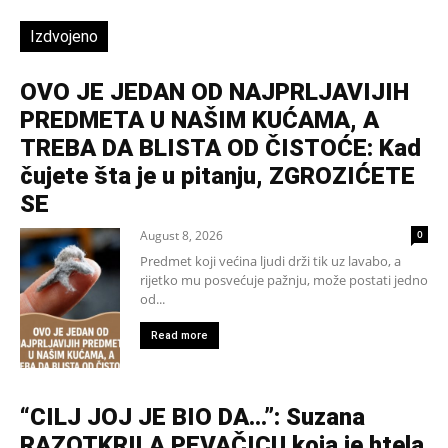
Izdvojeno
OVO JE JEDAN OD NAJPRLJAVIJIH
PREDMETA U NAŠIM KUĆAMA, A
TREBA DA BLISTA OD ČISTOĆE: Kad
čujete šta je u pitanju, ZGROZIĆETE
SE
August 8, 2026
0
Predmet koji većina ljudi drži tik uz lavabo, a
rijetko mu posvećuje pažnju, može postati jedno
od...
Read more
“CILJ JOJ JE BIO DA…”: Suzana
RAZOTKRILA PEVAČICU koja je htela