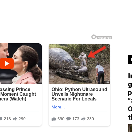
I
g
p
“
O
t