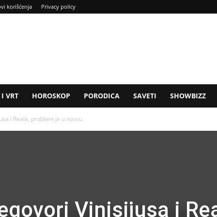
ovi korišćenja
Privacy policy
I VRT
HOROSKOP
PORODICA
SAVETI
SHOWBIZZ
jusa i Reala, problem je u novcu
egovori Vinisijusa i Rea