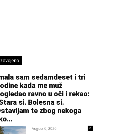
Izdvojeno
mala sam sedamdeset i tri
odine kada me muž
ogledao ravno u oči i rekao:
Stara si. Bolesna si.
stavljam te zbog nekoga
ko...
August 6, 2026
0