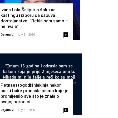
Ivana Lola Šalipur o šoku na
kastingu i izboru da sačuva
dostojanstvo: “Rekla sam samo –
ne hvala”
Dejana V.
-
July 31, 2026
0
Petnaestogodišnjakinja nakon
smrti bake pronašla pismo koje je
promijenilo sve što je znala o
svojoj porodici
Dejana V.
-
July 31, 2026
0