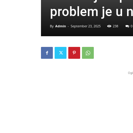
problem je u 
By
Admin
-
September 23, 2025
238
0
Ogl