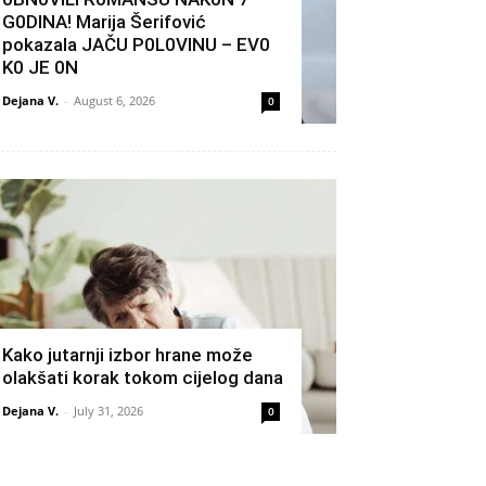
G0DlNA! Marija Šerifović
pokazala JAČU P0L0VINU – EV0
K0 JE 0N
Dejana V.
-
August 6, 2026
0
Kako jutarnji izbor hrane može
olakšati korak tokom cijelog dana
Dejana V.
-
July 31, 2026
0