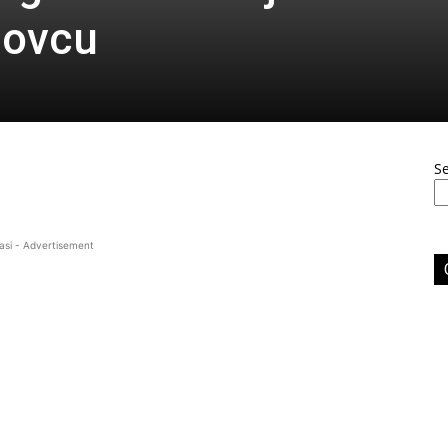
novcu
S
asi - Advertisement