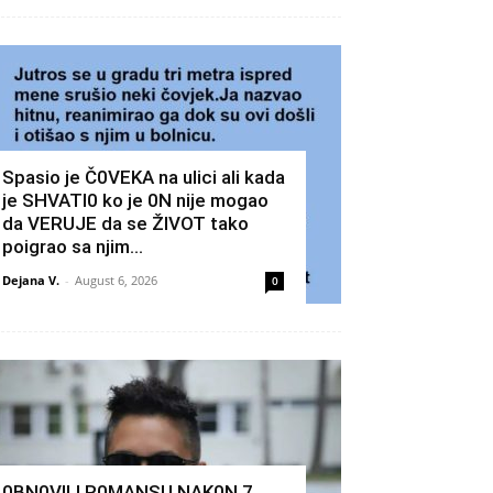
Spasio je Č0VEKA na ulici ali kada
je SHVATI0 ko je 0N nije mogao
da VERUJE da se ŽIVOT tako
poigrao sa njim…
Dejana V.
-
August 6, 2026
0
0BN0VlLl R0MANSU NAK0N 7