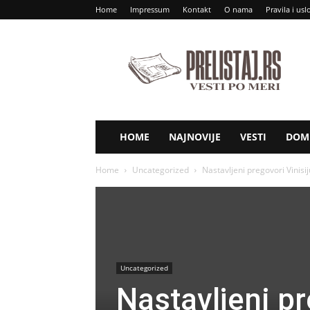
Home
Impressum
Kontakt
O nama
Pravila i usl
Prelistaj
RS
HOME
NAJNOVIJE
VESTI
DOM 
Home
Uncategorized
Nastavljeni pregovori Vinisi
Uncategorized
Nastavljeni pr