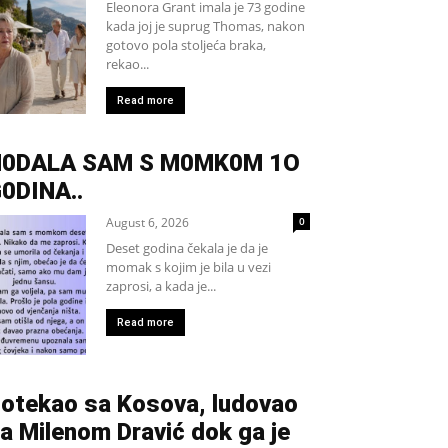
Eleonora Grant imala je 73 godine
kada joj je suprug Thomas, nakon
gotovo pola stoljeća braka,
rekao...
Read more
H0DALA SAM S M0MK0M 1O
0DINA..
August 6, 2026
0
Deset godina čekala je da je
momak s kojim je bila u vezi
zaprosi, a kada je...
Read more
otekao sa Kosova, ludovao
a Milenom Dravić dok ga je