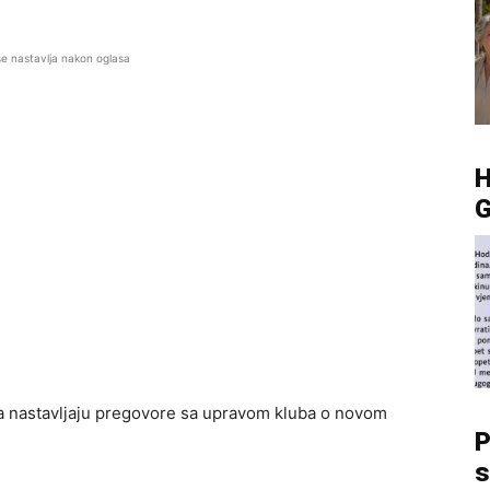
se nastavlja nakon oglasa
G
ra nastavljaju pregovore sa upravom kluba o novom
P
s