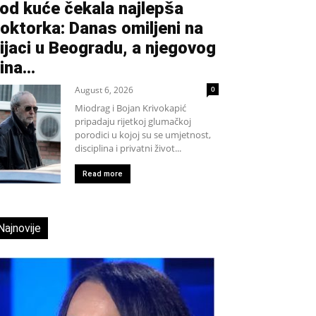
od kuće čekala najlepša
oktorka: Danas omiljeni na
ijaci u Beogradu, a njegovog
ina...
August 6, 2026
0
Miodrag i Bojan Krivokapić
pripadaju rijetkoj glumačkoj
porodici u kojoj su se umjetnost,
disciplina i privatni život...
Read more
Najnovije